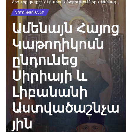
Հոգևոր կայքէջ
>
Լրահոս
>
Նորություններ
>
Ամենայն Հայոց Կաթողիկոսն ընդունեց Սիրիայի և Լիբանանի Աստվածաշնչային ընկերության նախագահին և Բեյրութի սուրբ Հովսեփի անվան համալսարանի ռեկտորին
ՆՈՐՈՒԹՅՈՒՆՆԵՐ
Ամենայն Հայոց
Կաթողիկոսն
ընդունեց
Սիրիայի և
Լիբանանի
Աստվածաշնչա
յին