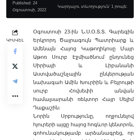
Published: 24
Կարդալու տևողություն՝ 1 րոպե:
Օգոստոսի, 2022
Օգոստոսի 23-ին Ն.Ս.Օ.Տ.Տ. Գարեգին
Երկրորդ Ծայրագույն Պատրիարք և
ԿԻՍՎԵԼ
Ամենայն Հայոց Կաթողիկոսը Մայր
Աթոռ Սուրբ Էջմիածնում
ընդունեց
Սիրիայի և Լիբանանի
Աստվածաշնչային ընկերության
նախագահ Ամին Խուրիին և Բեյրութի
սուրբ Հովսեփի անվան
համալսարանի ռեկտոր Հայր Սելիմ
Դաքաշին։
Նորին Սրբությունը, ողջունելով
հյուրերի այցը հայոց հոգևոր կենտրոն,
գոհունակությամբ արձանագրեց, որ