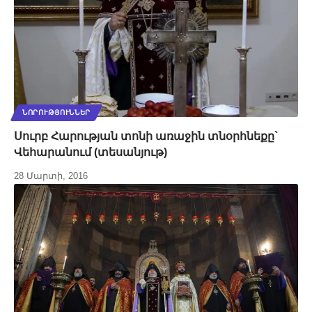
ՆՈՐՈՒԹՅՈՒՆՆԵՐ
Սուրբ Հարության տոնի առաջին տնօրհնեքը`
Վեհարանում (տեսանյութ)
28 Մարտի, 2016