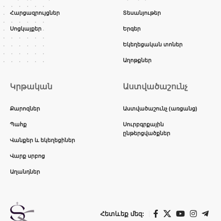
Հարցազրույցներ
Տեսանյութեր
Սոցկայքեր
Երգեր
Եկեղեցական տոներ
Աղոթքներ
Կրթական
Աստվածաշունչ
Քարոզներ
Աստվածաշունչ (առցանց)
Պահք
Սուրբգրքային
ընթերցվածքներ
Վանքեր և եկեղեցիներ
Վարք սրբոց
Աղանդներ
Հետևեք մեզ: