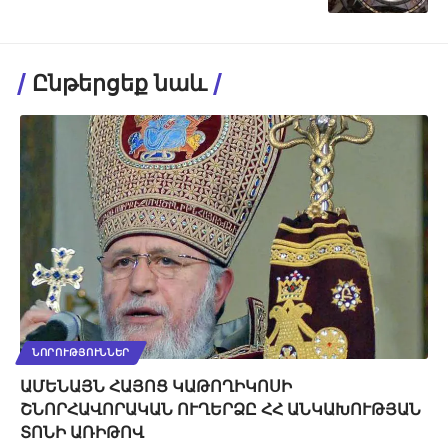
Ընթերցեք նաև
ՆՈՐՈՒԹՅՈՒՆՆԵՐ
ԱՄԵՆԱՅՆ ՀԱՅՈՑ ԿԱԹՈՂԻԿՈՍԻ
ՇՆՈՐՀԱՎՈՐԱԿԱՆ ՈՒՂԵՐՁԸ ՀՀ ԱՆԿԱԽՈՒԹՅԱՆ
ՏՈՆԻ ԱՌԻԹՈՎ