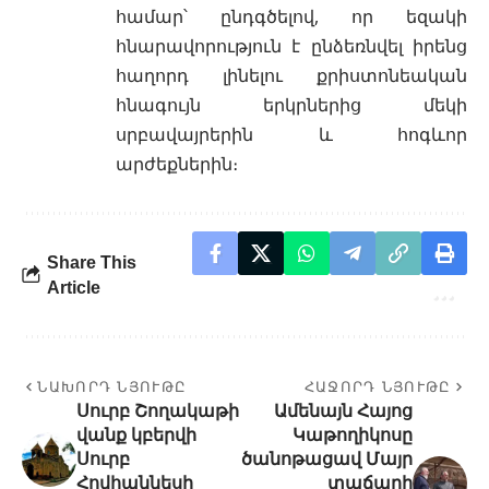
համար՝ ընդգծելով, որ եզակի
հնարավորություն է ընձեռնվել իրենց
հաղորդ լինելու քրիստոնեական
հնագույն երկրներից մեկի
սրբավայրերին և հոգևոր
արժեքներին։
Share This
Article
ՆԱԽՈՐԴ ՆՅՈՒԹԸ
ՀԱՋՈՐԴ ՆՅՈՒԹԸ
Սուրբ Շողակաթի
Ամենայն Հայոց
վանք կբերվի
Կաթողիկոսը
Սուրբ
ծանոթացավ Մայր
Հովհաննեսի
տաճարի