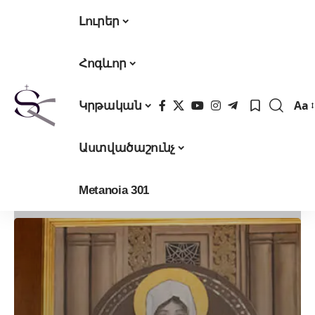
Լուրեր
Հոգևոր
Aa
Կրթական
Fon
Res
Աստվածաշունչ
Metanoia 301