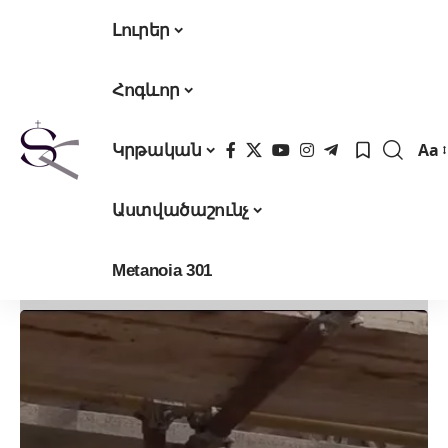
Լուրեր
Հոգևոր
Aa
Կրթական
Fon
Res
Աստվածաշունչ
Metanoia 301