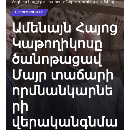
Հոգևոր կայքէջ
>
Լրահոս
>
Նորություններ
>
Ամենայն Հայոց Կաթողիկոսը ծանոթացավ Մայր տաճարի որմնանկարների վերականգնման աշխատանքներին
ՆՈՐՈՒԹՅՈՒՆՆԵՐ
Ամենայն Հայոց
Կաթողիկոսը
ծանոթացավ
Մայր տաճարի
որմնանկարնե
րի
վերականգնմա