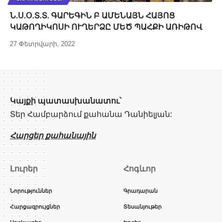
Ն.Ս.Օ.Տ.Տ. ԳԱՐԵԳԻՆ Բ ԱՄԵՆԱՅՆ ՀԱՅՈՑ
ԿԱԹՈՂԻԿՈՍԻ ՈՒՂԵՐՁԸ ՄԵԾ ՊԱՀՔԻ ԱՌԻԹՈՎ
27 Փետրվարի, 2022
Կայքի պատասխանատու՝
Տեր Համբարձում քահանա Դանիելյան:
Հարցեր քահանային
Լուրեր
Հոգևոր
Նորություններ
Գրադարան
Հարցազրույցներ
Տեսանյութեր