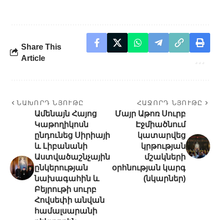
Share This
Article
ՆԱԽՈՐԴ ՆՅՈՒԹԸ
ՀԱՋՈՐԴ ՆՅՈՒԹԸ
Ամենայն Հայոց
Մայր Աթոռ Սուրբ
Կաթողիկոսն
Էջմիածնում
ընդունեց Սիրիայի
կատարվեց
և Լիբանանի
կրթության
Աստվածաշնչային
մշակների
ընկերության
օրհնության կարգ
նախագահին և
(նկարներ)
Բեյրութի սուրբ
Հովսեփի անվան
համալսարանի