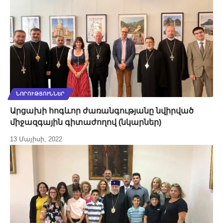
ՆՈՐՈՒԹՅՈՒՆՆԵՐ
Արցախի հոգևոր ժառանգությանը նվիրված
միջազգային գիտաժողով (նկարներ)
13 Մայիսի, 2022