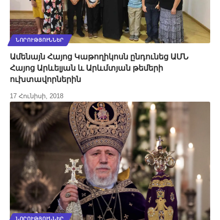
ՆՈՐՈՒԹՅՈՒՆՆԵՐ
Ամենայն Հայոց Կաթողիկոսն ընդունեց ԱՄՆ
Հայոց Արևելյան և Արևմտյան թեմերի
ուխտավորներին
17 Հունիսի, 2018
ՆՈՐՈՒԹՅՈՒՆՆԵՐ