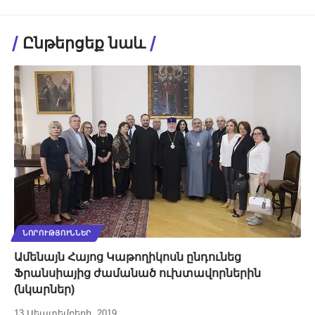
Ընթերցեք նաև
ՆՈՐՈՒԹՅՈՒՆՆԵՐ
Ամենայն Հայոց Կաթողիկոսն ընդունեց
Ֆրանսիայից ժամանած ուխտավորներին
(նկարներ)
13 Սեպտեմբերի, 2019