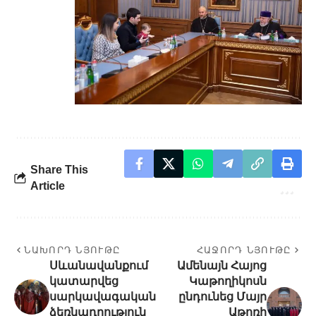
Share This
Article
ՆԱԽՈՐԴ ՆՅՈՒԹԸ
ՀԱՋՈՐԴ ՆՅՈՒԹԸ
Սևանավանքում
Ամենայն Հայոց
կատարվեց
Կաթողիկոսն
սարկավագական
ընդունեց Մայր
ձեռնադրություն
Աթոռի