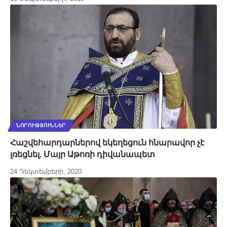
ՆՈՐՈՒԹՅՈՒՆՆԵՐ
Հաշվեհարդարներով եկեղեցուն հնարավոր չէ
լռեցնել. Մայր Աթոռի դիվանապետ
24 Դեկտեմբերի, 2020