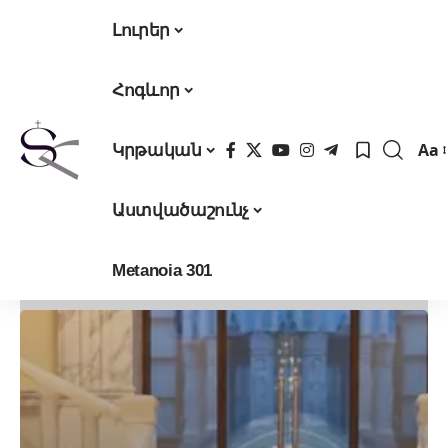
Լուրեր
Հոգևոր
Aa
Կրթական
Fon
Res
Աստվածաշունչ
Metanoia 301