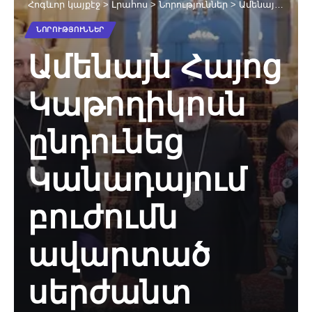
Հոգևոր կայքէջ
>
Լրահոս
>
Նորություններ
>
Ամենայն Հայոց Կաթողիկոսն ընդունեց Կանադայում բուժումն ավարտած սերժանտ Արթուր Հովհաննիսյանին (նկարներ)
ՆՈՐՈՒԹՅՈՒՆՆԵՐ
Ամենայն Հայոց
Կաթողիկոսն
ընդունեց
Կանադայում
բուժումն
ավարտած
սերժանտ