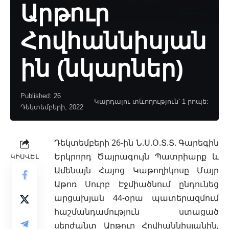
Արթուր
Հովհաննիսյան
ին (նկարներ)
Published: 26
Կարդալու տևողություն՝ 1 րոպե:
Դեկտեմբերի, 2022
Դեկտեմբերի 26-ին Ն.Ս.Օ.Տ.Տ. Գարեգին
Երկրորդ Ծայրագույն Պատրիարք և
ԿԻՍՎԵԼ
Ամենայն Հայոց Կաթողիկոսը Մայր
Աթոռ Սուրբ Էջմիածնում ընդունեց
արցախյան
44-օրա պատերազմում
հաշմանդամություն ստացած
սերժանտ Արթուր Հովհաննիսյանին,