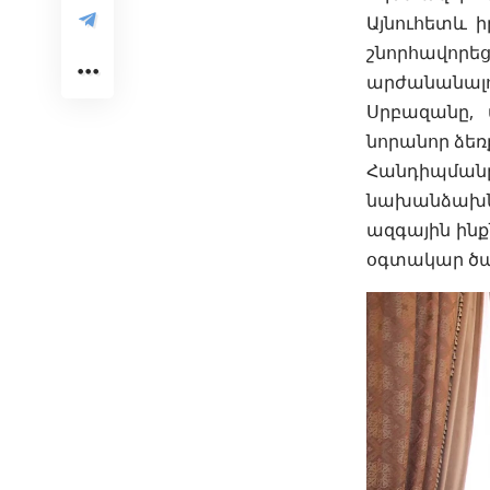
Այնուհետև ի
շնորհավոր
արժանանալ
Սրբազանը, 
նորանոր ձեռ
Հանդիպման
նախանձախն
ազգային ինքն
օգտակար ծառ