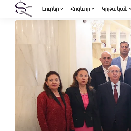
Լուրեր
Հոգևոր
Կրթական