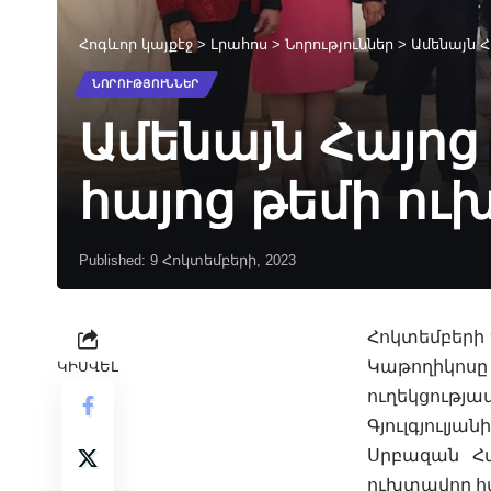
Հոգևոր կայքէջ
>
Լրահոս
>
Նորություններ
>
Ամենայն Հ
ՆՈՐՈՒԹՅՈՒՆՆԵՐ
Ամենայն Հայոց
հայոց թեմի ու
Published: 9 Հոկտեմբերի, 2023
Հոկտեմբերի 
Կաթողիկոսը
ԿԻՍՎԵԼ
ուղեկցությ
Գյուլգյուլյանի
Սրբազան Հա
ուխտավոր հա