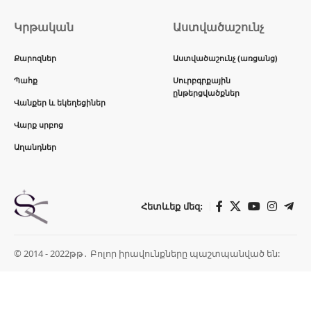
Կրթական
Աստվածաշունչ
Քարոզներ
Աստվածաշունչ (առցանց)
Պահք
Սուրբգրքային
ընթերցվածքներ
Վանքեր և եկեղեցիներ
Վարք սրբոց
Աղանդներ
Հետևեք մեզ:
© 2014 - 2022թթ․ Բոլոր իրավունքները պաշտպանված են: