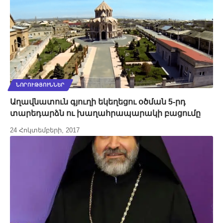
ՆՈՐՈՒԹՅՈՒՆՆԵՐ
Աղավնատուն գյուղի եկեղեցու օծման 5-րդ
տարեդարձն ու խաղահրապարակի բացումը
24 Հոկտեմբերի, 2017