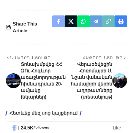
Share This
Article
ՆԱԽՈՐԴ ՆՅՈՒԹԸ
ՀԱՋՈՐԴ ՆՅՈՒԹԸ
Տոնախմբվեց ՀՀ
Վերաօծվեցին
ԶՈւ Հոգևոր
Հոռոմայրի Ս.
առաջնորդության
Նշան վանական
հիմնադրման 20-
համալիրի վերին
ամյակը
աղոթատները
(նկարներ)
(տեսանյութ)
Հետևեք մեզ սոց կայքերում
24.5K
Followers
Like