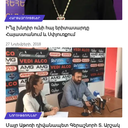
ՀԱՐՑԱԶՐՈՒՅՑՆԵՐ
Ի՞նչ խնդիր ունի հայ երիտասարդը
Հայաստանում և Սփյուռքում
27 Նոյեմբերի, 2018
ՆՈՐՈՒԹՅՈՒՆՆԵՐ
Մայր Աթոռի դիվանապետ Գերաշնորհ Տ. Արշակ