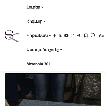
Լուրեր
Հոգևոր
Aa
Կրթական
Fon
Res
Աստվածաշունչ
Metanoia 301