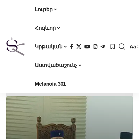
Լուրեր
Հոգևոր
Aa
Կրթական
Fon
Res
Աստվածաշունչ
Metanoia 301