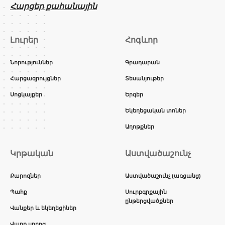
Հարցեր քահանային
Լուրեր
Հոգևոր
Նորություններ
Գրադարան
Հարցազրույցներ
Տեսանյութեր
Սոցկայքեր
Երգեր
Եկեղեցական տոներ
Աղոթքներ
Կրթական
Աստվածաշունչ
Քարոզներ
Աստվածաշունչ (առցանց)
Պահք
Սուրբգրքային
ընթերցվածքներ
Վանքեր և եկեղեցիներ
Վարք սրբոց