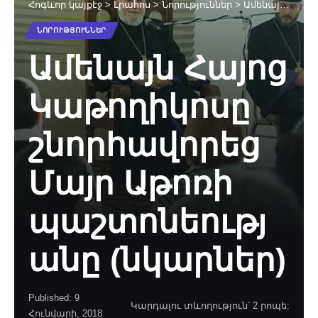
Հոգևոր կայքէջ
>
Լրահոս
>
Նորություններ
>
Ամենայն Հայոց Կաթողիկոսը շնորհավորեց Մայր Աթոռի պաշտոնեությանը (նկարներ)
ՆՈՐՈՒԹՅՈՒՆՆԵՐ
Ամենայն Հայոց
Կաթողիկոսը
շնորհավորեց
Մայր Աթոռի
պաշտոնեությ
անը (նկարներ)
Published: 9
Կարդալու տևողություն՝ 2 րոպե:
Հունվարի, 2018