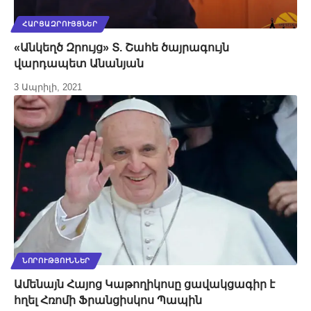
ՀԱՐՑԱԶՐՈՒՅՑՆԵՐ
«Անկեղծ Զրույց» Տ. Շահե ծայրագույն
վարդապետ Անանյան
3 Ապրիլի, 2021
ՆՈՐՈՒԹՅՈՒՆՆԵՐ
Ամենայն Հայոց Կաթողիկոսը ցավակցագիր է
հղել Հռոմի Ֆրանցիսկոս Պապին