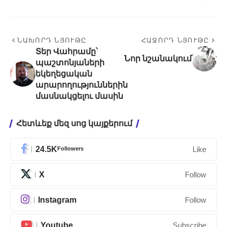
ՆԱԽՈՐԴ ՆՅՈՒԹԸ
ՀԱՋՈՐԴ ՆՅՈՒԹԸ
Տեր Վահրամը՝
Նոր նշանակում
պաշտոնյաների
եկեղեցական
արարողություններին
մասնակցելու մասին
Հետևեք մեզ սոց կայքերում
24.5K
Followers
Like
X
Follow
Instagram
Follow
Youtube
Subscribe