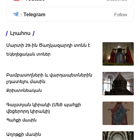
Telegram
Follow
Լրահոս
Մարտի 29-ին Ծաղկազարդի տոնն է
Եկեղեցական տոներ
Բամբասողների և վարդապետներին
չդատելու մասին
Քրիստոնեական
Գալստյան կիրակի (Մեծ պահքի
վեցերորդ կիրակի)
Պահքի մասին
Աղոթքի մասին