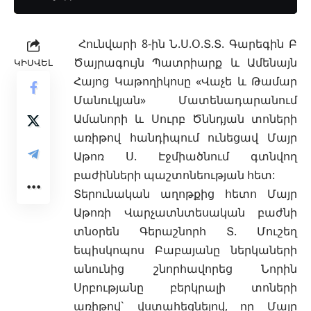
Հունվարի 8-ին Ն.Ս.Օ.Տ.Տ. Գարեգին Բ
Ծայրագույն Պատրիարք և Ամենայն
ԿԻՍՎԵԼ
Հայոց Կաթողիկոսը «Վաչե և Թամար
Մանուկյան» Մատենադարանում
Ամանորի և Սուրբ Ծննդյան տոների
առիթով հանդիպում ունեցավ Մայր
Աթոռ Ս. Էջմիածնում գտնվող
բաժինների պաշտոնեության հետ:
Տերունական աղոթքից հետո Մայր
Աթոռի Վարչատնտեսական բաժնի
տնօրեն Գերաշնորհ Տ. Մուշեղ
եպիսկոպոս Բաբայանը ներկաների
անունից շնորհավորեց Նորին
Սրբությանը բերկրալի տոների
առիթով` վստ
ահեցնելով, որ Մայր