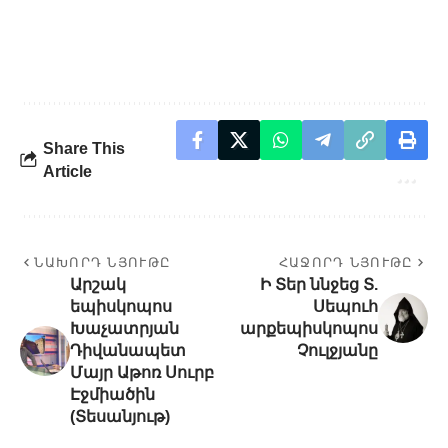
Share This
Article
ՆԱԽՈՐԴ ՆՅՈՒԹԸ
ՀԱՋՈՐԴ ՆՅՈՒԹԸ
Արշակ
Ի Տեր ննջեց Տ.
եպիսկոպոս
Սեպուհ
Խաչատրյան
արքեպիսկոպոս
Դիվանապետ
Չուլջյանը
Մայր Աթոռ Սուրբ
Էջմիածին
(Տեսանյութ)