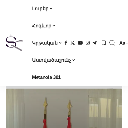
Լուրեր
Հոգևոր
Aa
Կրթական
Fon
Res
Աստվածաշունչ
Metanoia 301