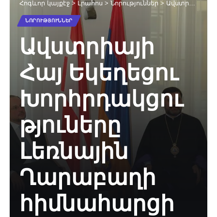
Հոգևոր կայքէջ
>
Լրահոս
>
Նորություններ
>
Ավստրիայի Հայ Եկեղեցու Խորհրդակցություները Լեռնային Ղարաբաղի հիմնահարցի վերաբերյալ
ՆՈՐՈՒԹՅՈՒՆՆԵՐ
Ավստրիայի
Հայ Եկեղեցու
Խորհրդակցու
թյուները
Լեռնային
Ղարաբաղի
հիմնահարցի