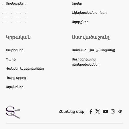
Սոցկայքեր
Երգեր
Եկեղեցական տոներ
Աղոթքներ
Կրթական
Աստվածաշունչ
Քարոզներ
Աստվածաշունչ (առցանց)
Պահք
Սուրբգրքային
ընթերցվածքներ
Վանքեր և եկեղեցիներ
Վարք սրբոց
Աղանդներ
Հետևեք մեզ: