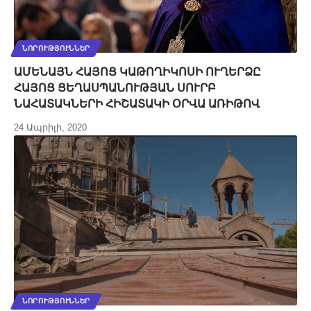
ՆՈՐՈՒԹՅՈՒՆՆԵՐ
ԱՄԵՆԱՅՆ ՀԱՅՈՑ ԿԱԹՈՂԻԿՈՍԻ ՈՒՂԵՐՁԸ
ՀԱՅՈՑ ՑԵՂԱՍՊԱՆՈՒԹՅԱՆ ՍՈՒՐԲ
ՆԱՀԱՏԱԿՆԵՐԻ ՀԻՇԱՏԱԿԻ ՕՐՎԱ ԱՌԻԹՈՎ
24 Ապրիլի, 2020
ՆՈՐՈՒԹՅՈՒՆՆԵՐ