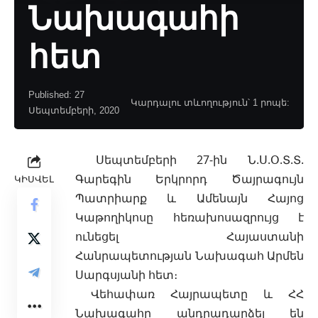
Նախագահի
հետ
Published: 27
Կարդալու տևողություն՝ 1 րոպե:
Սեպտեմբերի, 2020
Սեպտեմբերի 27-ին Ն.Ս.Օ.Տ.Տ.
Գարեգին Երկրորդ Ծայրագույն
ԿԻՍՎԵԼ
Պատրիարք և Ամենայն Հայոց
Կաթողիկոսը հեռախոսազրույց է
ունեցել Հայաստանի
Հանրապետության Նախագահ Արմեն
Սարգսյանի հետ։
Վեհափառ Հայրապետը և ՀՀ
Նախագահը անդրադարձել են