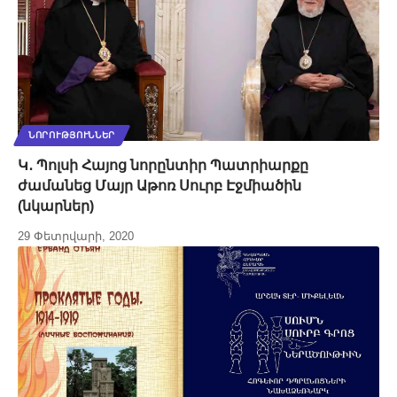
ՆՈՐՈՒԹՅՈՒՆՆԵՐ
Կ․ Պոլսի Հայոց նորընտիր Պատրիարքը
ժամանեց Մայր Աթոռ Սուրբ Էջմիածին
(նկարներ)
29 Փետրվարի, 2020