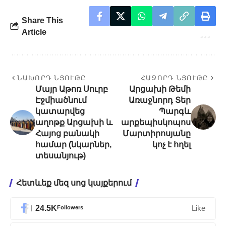
Share This
Article
ՆԱԽՈՐԴ ՆՅՈՒԹԸ
ՀԱՋՈՐԴ ՆՅՈՒԹԸ
Մայր Աթոռ Սուրբ
Արցախի Թեմի
Էջմիածնում
Առաջնորդ Տեր
կատարվեց
Պարգև
աղոթք Արցախի և
արքեպիսկոպոս
Հայոց բանակի
Մարտիրոսյանը
համար (նկարներ,
կոչ է հղել
տեսանյութ)
Հետևեք մեզ սոց կայքերում
24.5K
Followers
Like