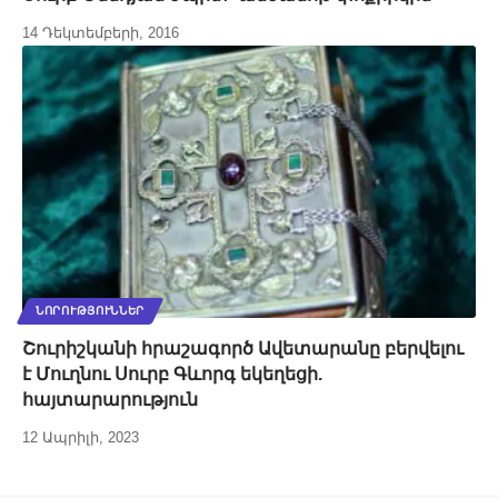
14 Դեկտեմբերի, 2016
ՆՈՐՈՒԹՅՈՒՆՆԵՐ
Շուրիշկանի հրաշագործ Ավետարանը բերվելու
է Մուղնու Սուրբ Գևորգ եկեղեցի.
հայտարարություն
12 Ապրիլի, 2023