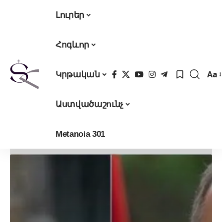
Լուրեր
Հոգևոր
Aa
Կրթական
Fon
Res
Աստվածաշունչ
Metanoia 301