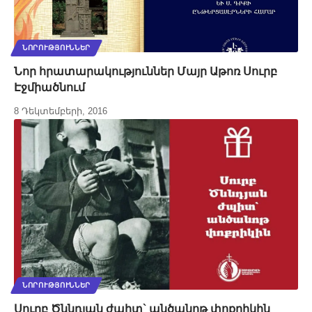
ՆՈՐՈՒԹՅՈՒՆՆԵՐ
Նոր հրատարակություններ Մայր Աթոռ Սուրբ
Էջմիածնում
8 Դեկտեմբերի, 2016
ՆՈՐՈՒԹՅՈՒՆՆԵՐ
Սուրբ Ծննդյան ժպիտ` անծանոթ փոքրիկին