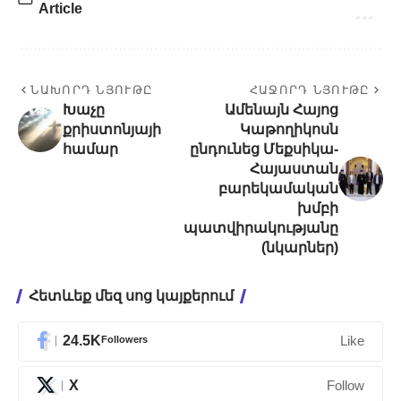
Article
ՆԱԽՈՐԴ ՆՅՈՒԹԸ
ՀԱՋՈՐԴ ՆՅՈՒԹԸ
Խաչը
Ամենայն Հայոց
քրիստոնյայի
Կաթողիկոսն
համար
ընդունեց Մեքսիկա-
Հայաստան
բարեկամական
խմբի
պատվիրակությանը
(նկարներ)
Հետևեք մեզ սոց կայքերում
24.5K
Followers
Like
X
Follow