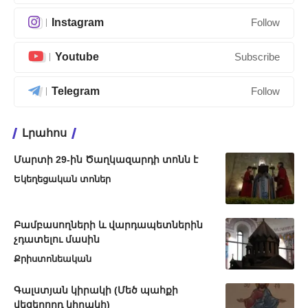
Instagram
Follow
Youtube
Subscribe
Telegram
Follow
Լրահոս
Մարտի 29-ին Ծաղկազարդի տոնն է
Եկեղեցական տոներ
Բամբասողների և վարդապետներին
չդատելու մասին
Քրիստոնեական
Գալստյան կիրակի (Մեծ պահքի
վեցերորդ կիրակի)