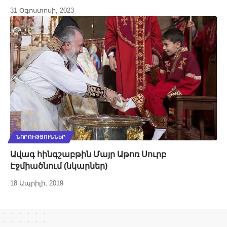
31 Օգոստոսի, 2023
ՆՈՐՈՒԹՅՈՒՆՆԵՐ
Ավագ հինգշաբթին Մայր Աթոռ Սուրբ
Էջմիածնում (նկարներ)
18 Ապրիլի, 2019