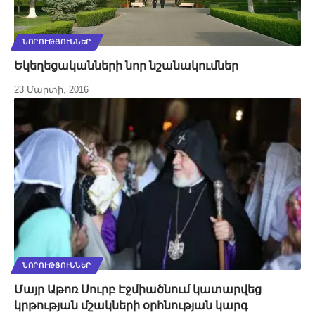
ՆՈՐՈՒԹՅՈՒՆՆԵՐ
Եկեղեցականների նոր նշանակումներ
23 Մարտի, 2016
ՆՈՐՈՒԹՅՈՒՆՆԵՐ
Մայր Աթոռ Սուրբ Էջմիածնում կատարվեց
կրթության մշակների օրհնության կարգ