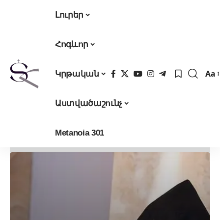
Լուրեր
Հոգևոր
Aa
Կրթական
Fon
Res
Աստվածաշունչ
Metanoia 301