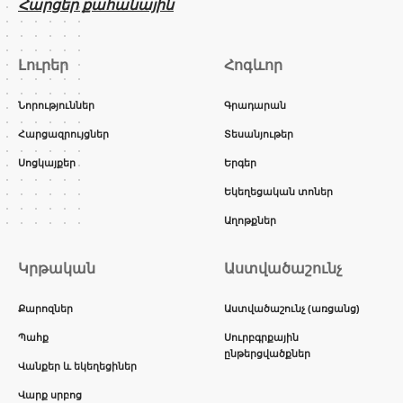
Հարցեր քահանային
Լուրեր
Հոգևոր
Նորություններ
Գրադարան
Հարցազրույցներ
Տեսանյութեր
Սոցկայքեր
Երգեր
Եկեղեցական տոներ
Աղոթքներ
Կրթական
Աստվածաշունչ
Քարոզներ
Աստվածաշունչ (առցանց)
Պահք
Սուրբգրքային
ընթերցվածքներ
Վանքեր և եկեղեցիներ
Վարք սրբոց