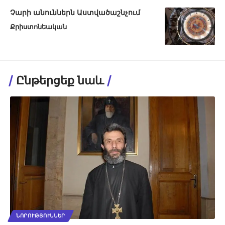
Չարի անուններն Աստվածաշնչում
Քրիստոնեական
Ընթերցեք նաև
ՆՈՐՈՒԹՅՈՒՆՆԵՐ