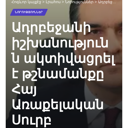
Հոգևոր կայքէջ
>
Լրահոս
>
Նորություններ
>
Ադրբեջանի իշխանությունն ակտիվացրել է թշնամանքը Հայ Առաքելական Սուրբ Եկեղեցու նկատմամբ. Արման Թաթոյան
ՆՈՐՈՒԹՅՈՒՆՆԵՐ
Ադրբեջանի
իշխանություն
ն ակտիվացրել
է թշնամանքը
Հայ
Առաքելական
Սուրբ