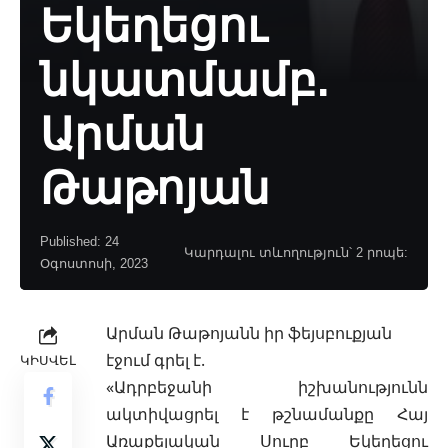
Եկեղեցու
նկատմամբ.
Արման
Թաթոյան
Published: 24
Կարդալու տևողություն՝ 2 րոպե:
Օգոստոսի, 2023
Արման Թաթոյանն իր ֆեյսբուքյան
էջում գրել է.
ԿԻՍՎԵԼ
«Ադրբեջանի իշխանությունն
ակտիվացրել է թշնամանքը Հայ
Առաքելական Սուրբ Եկեղեցու