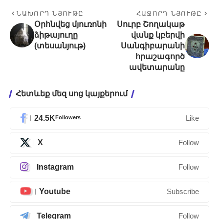
ՆԱԽՈՐԴ ՆՅՈՒԹԸ
ՀԱՋՈՐԴ ՆՅՈՒԹԸ
Օրհնվեց մյուռոնի
Սուրբ Շողակաթ
ձիթայուղը
վանք կբերվի
(տեսանյութ)
Սանգիբարանի
հրաշագործ
ավետարանը
Հետևեք մեզ սոց կայքերում
24.5K
Followers
Like
X
Follow
Instagram
Follow
Youtube
Subscribe
Telegram
Follow