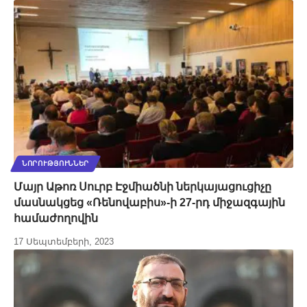
ՆՈՐՈՒԹՅՈՒՆՆԵՐ
Մայր Աթոռ Սուրբ Էջմիածնի ներկայացուցիչը
մասնակցեց «Ռենովաբիս»-ի 27-րդ միջազգային
համաժողովին
17 Սեպտեմբերի, 2023