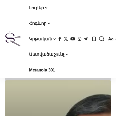
Լուրեր
Հոգևոր
Aa
Կրթական
Fon
Res
Աստվածաշունչ
Metanoia 301