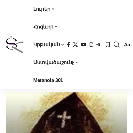
Լուրեր
Հոգևոր
Aa
Կրթական
Fon
Res
Աստվածաշունչ
Metanoia 301