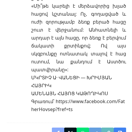
«Մի՞թե կարելի է մերձավորից խլած
հացով կշտանալ: Ոչ, գողացված և
ուժի զորությամբ ձեռք բերած հացը
շուտ է վերջանում: Անհատնելի և
արդար է այն հացը, որ ձեռք է բերվում
ճակատի քրտինքով; Ով այս
սկզբունքը ոտնատակ տալով է հաց
ուտում, նա քանդում է Աստծու
պատվիրանը»:
ՄԿՐՏԻՉ Ա· ՎԱՆԵՑԻ — ԽՐԻՄՅԱՆ
ՀԱՅՐԻԿ
ԱՄԵՆԱՅՆ ՀԱՅՈՑ ԿԱԹՈՂԻԿՈՍ
Գրառում՝
https://www.facebook.com/Fat
herHovsep?fref=ts