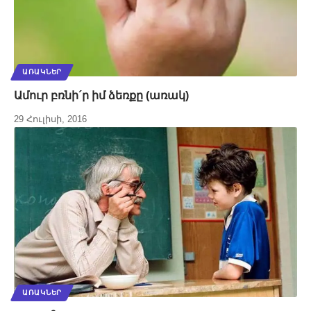
ԱՌԱԿՆԵՐ
Ամուր բռնի´ր իմ ձեռքը (առակ)
29 Հուլիսի, 2016
ԱՌԱԿՆԵՐ