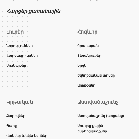
Հարցեր քահանային
Լուրեր
Հոգևոր
Նորություններ
Գրադարան
Հարցազրույցներ
Տեսանյութեր
Սոցկայքեր
Երգեր
Եկեղեցական տոներ
Աղոթքներ
Կրթական
Աստվածաշունչ
Քարոզներ
Աստվածաշունչ (առցանց)
Պահք
Սուրբգրքային
ընթերցվածքներ
Վանքեր և եկեղեցիներ