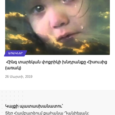
ԱՌԱԿՆԵՐ
Հինգ տարեկան փոքրիկի խնդրանքը Հիսուսից
(առակ)
26 Մարտի, 2019
Կայքի պատասխանատու՝
Տեր Համբարձում քահանա Դանիելյան: