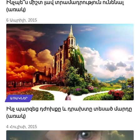
Ինչպե՞ս միշտ լավ տրամադրություն ունենալ
(առակ)
6 Ապրիլի, 2015
ԱՌԱԿՆԵՐ
Ինչ պարզեց դժոխքը և դրախտը տեսած մարդը
(առակ)
4 Հուլիսի, 2015