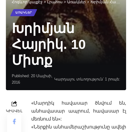
Հոգևոր կայքէջ
>
Լրահոս
>
Առակներ
>
Խրիմյան Հայրիկ. 10 Միտք
ԱՌԱԿՆԵՐ
Խրիմյան
Հայրիկ. 10
Միտք
Published: 20 Մայիսի,
Կարդալու տևողություն՝ 1 րոպե:
2016
«Մարդիկ հավասար ծնվում են,
անհավասար ապրում, հավասար էլ
ԿԻՍՎԵԼ
մեռնում են»:
«Ներքին անհամերաշխությունը ավելի