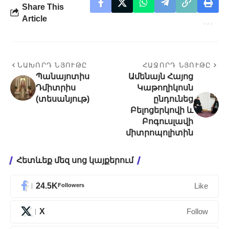
Share This
Article
ՆԱԽՈՐԴ ՆՅՈՒԹԸ
ՀԱՋՈՐԴ ՆՅՈՒԹԸ
Պանայոտիս
Ամենայն Հայոց
Դմիտրիս
Կաթողիկոսն
(տեսանյութ)
ընդունեց
Բելոցերկովի և
Բոգուսլավի
միտրոպոլիտին
Հետևեք մեզ սոց կայքերում
24.5K
Followers
Like
X
Follow