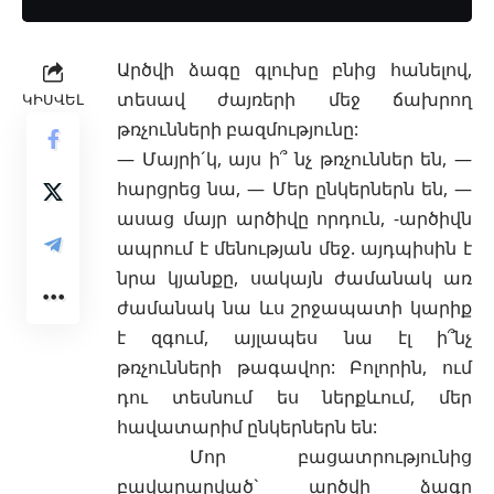
Արծվի ձագը գլուխը բնից հանելով,
տեսավ ժայռերի մեջ ճախրող
ԿԻՍՎԵԼ
թռչունների բազմությունը
:
— Մայրի´կ, այս ի՞ նչ թռչուններ են, —
հարցրեց նա, — Մեր ընկերներն են, —
ասաց մայր արծիվը որդուն, -արծիվն
ապրում է մենության մեջ. այդպիսին է
նրա կյանքը, սակայն ժամանակ առ
ժամանակ նա ևս շրջապատի կարիք
է զգում, այլապես նա էլ ի՞նչ
թռչունների թագավոր: Բոլորին, ում
դու տեսնում ես ներքևում, մեր
հավատարիմ ընկերներն են:
Մոր բացատրությունից
բավարարված` արծվի ձագը