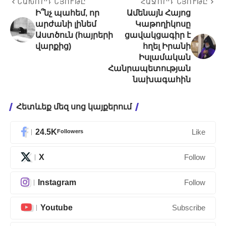
ՆԱԽՈՐԴ ՆՅՈՒԹԸ
ՀԱՋՈՐԴ ՆՅՈՒԹԸ
Ի՞նչ պահեմ, որ
Ամենայն Հայոց
արժանի լինեմ
Կաթողիկոսը
Աստծուն (հայրերի
ցավակցագիր է
վարքից)
հղել Իրանի
Իսլամական
Հանրապետության
նախագահին
Հետևեք մեզ սոց կայքերում
24.5K
Followers
Like
X
Follow
Instagram
Follow
Youtube
Subscribe