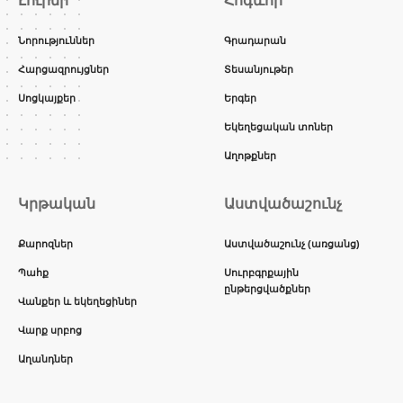
Լուրեր
Հոգևոր
Նորություններ
Գրադարան
Հարցազրույցներ
Տեսանյութեր
Սոցկայքեր
Երգեր
Եկեղեցական տոներ
Աղոթքներ
Կրթական
Աստվածաշունչ
Քարոզներ
Աստվածաշունչ (առցանց)
Պահք
Սուրբգրքային
ընթերցվածքներ
Վանքեր և եկեղեցիներ
Վարք սրբոց
Աղանդներ