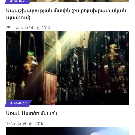
ԱՌԱԿՆԵՐ
Ապաշխարության մասին (բարոյախրատական
պատում)
25 Սեպտեմբերի, 2013
ԱՌԱԿՆԵՐ
Առակ Աստծո մասին
17 Նոյեմբերի, 2015