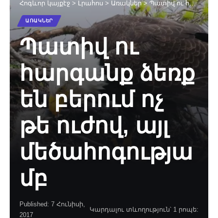
Հոգևոր կայքէջ
>
Լրահոս
>
Առակներ
>
Պատիվ ու հարգանք ձեռք են բերում ոչ թե ուժով, այլ մեծահոգությամբ
ԱՌԱԿՆԵՐ
Պատիվ ու
հարգանք ձեռք
են բերում ոչ
թե ուժով, այլ
մեծահոգությա
մբ
Published: 7 Հունիսի,
Կարդալու տևողություն՝ 1 րոպե:
2017