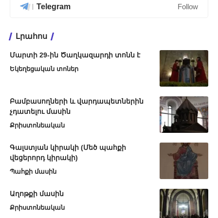
Telegram
Follow
Լրահոս
Մարտի 29-ին Ծաղկազարդի տոնն է
Եկեղեցական տոներ
Բամբասողների և վարդապետներին
չդատելու մասին
Քրիստոնեական
Գալստյան կիրակի (Մեծ պահքի
վեցերորդ կիրակի)
Պահքի մասին
Աղոթքի մասին
Քրիստոնեական