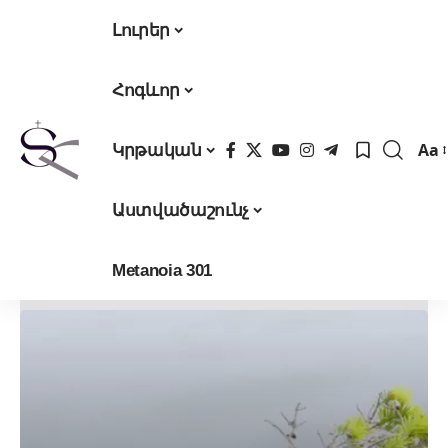
Լուրեր
Հոգևոր
Aa
Կրթական
Fon
Res
Աստվածաշունչ
Metanoia 301