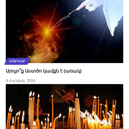
ԱՌԱԿՆԵՐ
Արդյո՞ք Աստծո կամքն է (առակ)
9 Հունիսի, 2014