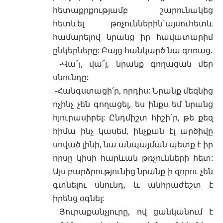
հետաքրքությամբ շարունակեց
հետևել թռչուններ
ին`այսուհետև
համարելով նրանց իր հավատարիմ
ընկերները: Բայց հանկարծ նա գոռաց.
-Վա՜յ, վա՜յ, նրանք գողացան մեր
սնունդը:
-Հանգստացի՛ր, որդիս: Նրանք մեզնից
ոչինչ չեն գողացել, ես ինքս եմ նրանց
հյուրասիրել: Ընդմիշտ հիշի´ր, թե քեզ
հիմա ինչ կասեմ, ինչքան էլ արծիվը
սոված լինի, նա անպայման պետք է իր
որսը կիսի հարևան թռչունների հետ:
Այս բարձրությունից նրանք ի զորու չեն
գտնելու սնունդ, և անհրաժեշտ է
իրենց օգնել:
Յուրաքանչյուրը, ով ցանկանում է