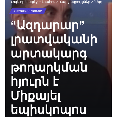
Հոգևոր կայքէջ
>
Լրահոս
>
Հարցազրույցներ
>
“Ազդարար” լրատվականի արտակարգ թողարկման հյուրն է Միքայել եպիսկոպոս Աջապահյանը
ՀԱՐՑԱԶՐՈՒՅՑՆԵՐ
“Ազդարար”
լրատվականի
արտակարգ
թողարկման
հյուրն է
Միքայել
եպիսկոպոս