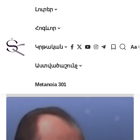
Լուրեր
Հոգևոր
Aa
Կրթական
Fon
Res
Աստվածաշունչ
Metanoia 301