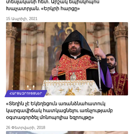
տեսլականի հետ. Արշակ եպիսկոպոս
Խաչատրյան. «Երկրի հարցը»
15 Ապրիլի, 2021
ՀԱՐՑԱԶՐՈՒՅՑՆԵՐ
«Տեղին չէ Եկեղեցուն առանձնահատուկ
կարգավիճակ հատկացնելու առնչությամբ
օգտագործել մոնոպոլիա եզրույթը»
26 Փետրվարի, 2018