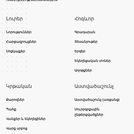
Լուրեր
Հոգևոր
Նորություններ
Գրադարան
Հարցազրույցներ
Տեսանյութեր
Սոցկայքեր
Երգեր
Եկեղեցական տոներ
Աղոթքներ
Կրթական
Աստվածաշունչ
Քարոզներ
Աստվածաշունչ (առցանց)
Պահք
Սուրբգրքային
ընթերցվածքներ
Վանքեր և եկեղեցիներ
Վարք սրբոց