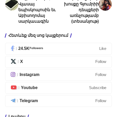
Վլասայ
խոսքը Գյումրիի
եպիսկոպոսին եւ
դեպքերի
Աբիսողոմայ
առնչությամբ
սարկաւագին
(տեսանյութ)
Հետևեք մեզ սոց կայքերում
24.5K
Followers
Like
X
Follow
Instagram
Follow
Youtube
Subscribe
Telegram
Follow
Լրահոս