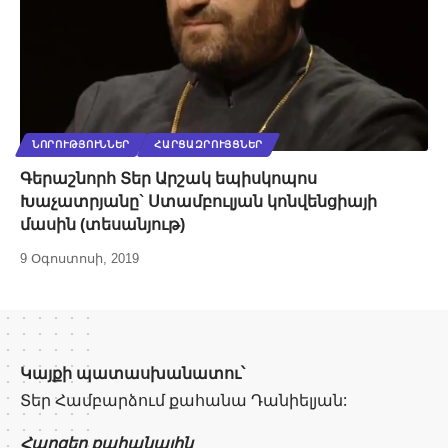
ՆՈՐՈՒԹՅՈՒՆՆԵՐ
ՀԱՐՑԱԶՐՈՒՅՑՆԵՐ
Գերաշնորհ Տեր Արշակ եպիսկոպոս
Խաչատրյանը` Ստամբուլյան կոնվենցիայի
մասին (տեսանյութ)
9 Օգոստոսի, 2019
Կայքի պատասխանատու՝
Տեր Համբարձում քահանա Դանիելյան:
Հարցեր քահանային