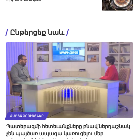
Ընթերցեք նաև
ՀԱՐՑԱԶՐՈՒՅՑՆԵՐ
Պատերազմի հետեւանքները բնավ ներդաշնակ
չեն պայծառ ապագա կառուցելու մեր