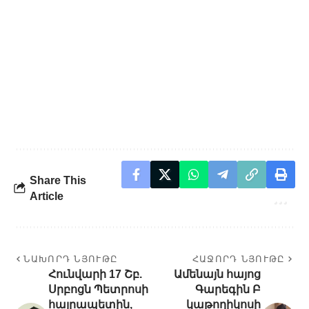
Share This
Article
ՆԱԽՈՐԴ ՆՅՈՒԹԸ
ՀԱՋՈՐԴ ՆՅՈՒԹԸ
Հունվարի 17 Շբ.
Ամենայն հայոց
Սրբոցն Պետրոսի
Գարեգին Բ
հայրապետին,
կաթողիկոսի