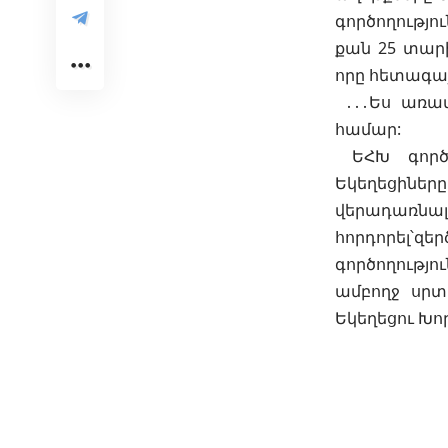
գործողությու
քան 25 տար
որը հետագայ
․․․Ես առավ
համար:
ԵՀԽ գործո
Եկեղեցիներ
վերադառնալո
հորդորել՝զե
գործողությ
ամբողջ սրտ
Եկեղեցու Խ