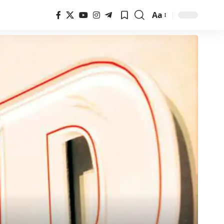
Aa
Font
Resizer