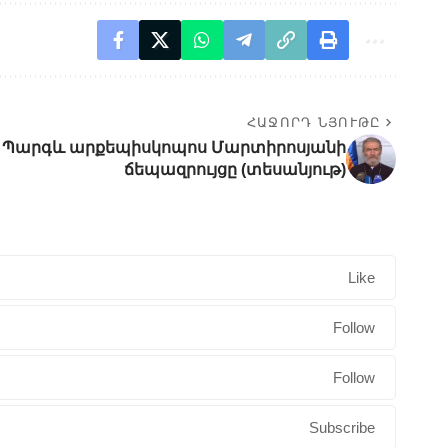
ՀԱՋՈՐԴ ՆՅՈՒԹԸ
 Պարգև արքեպիսկոպոս Մարտիրոսյանի
ճեպազրույցը (տեսանյութ)
Like
Follow
Follow
Subscribe