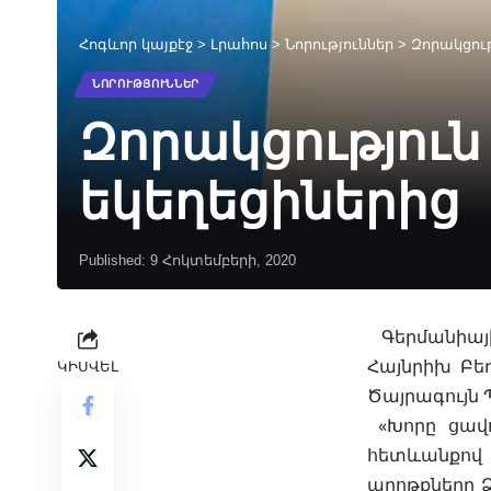
Հոգևոր կայքէջ
>
Լրահոս
>
Նորություններ
>
Զորակցու
ՆՈՐՈՒԹՅՈՒՆՆԵՐ
Զորակցությու
եկեղեցիներից
Published: 9 Հոկտեմբերի, 2020
Գերմանիայ
Հայնրիխ Բեդ
ԿԻՍՎԵԼ
Ծայրագույն 
«Խորը ցավ
հետևանքով 
աղոթքները Ձ