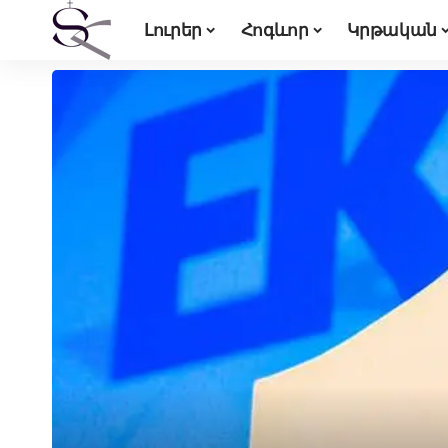
Լուրեր
Հոգևոր
Կրթական