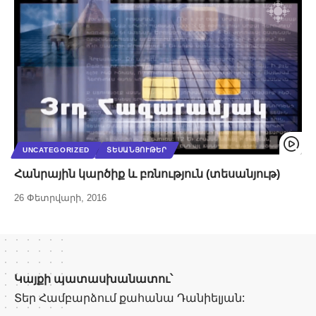
UNCATEGORIZED
ՏԵՍԱՆՅՈՒԹԵՐ
Հանրային կարծիք և բռնություն (տեսանյութ)
26 Փետրվարի, 2016
Կայքի պատասխանատու՝
Տեր Համբարձում քահանա Դանիելյան: