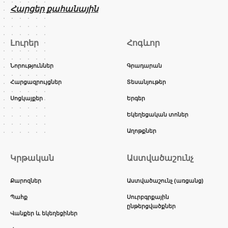
Հարցեր քահանային
Լուրեր
Հոգևոր
Նորություններ
Գրադարան
Հարցազրույցներ
Տեսանյութեր
Սոցկայքեր
Երգեր
Եկեղեցական տոներ
Աղոթքներ
Կրթական
Աստվածաշունչ
Քարոզներ
Աստվածաշունչ (առցանց)
Պահք
Սուրբգրքային
ընթերցվածքներ
Վանքեր և եկեղեցիներ