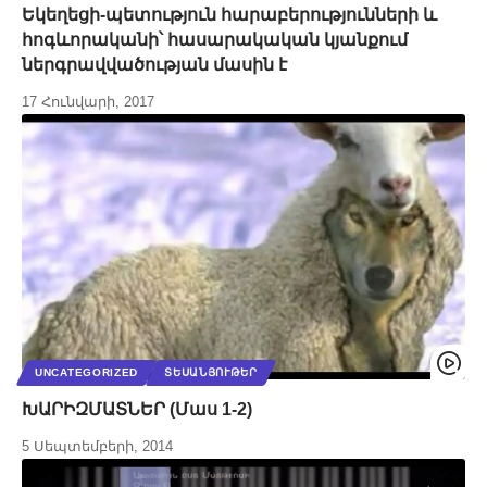
Եկեղեցի-պետություն հարաբերությունների և
հոգևորականի՝ հասարակական կյանքում
ներգրավվածության մասին է
17 Հունվարի, 2017
UNCATEGORIZED
ՏԵՍԱՆՅՈՒԹԵՐ
ԽԱՐԻԶՄԱՏՆԵՐ (Մաս 1-2)
5 Սեպտեմբերի, 2014