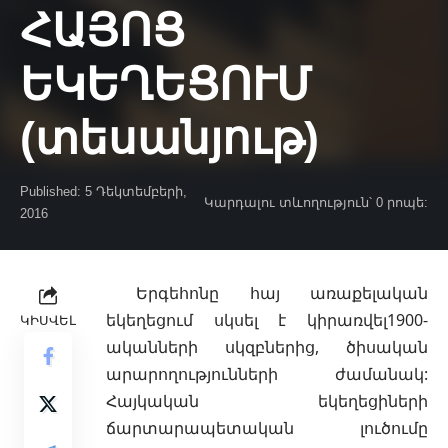
ՀԱՅՈՑ
ԵԿԵՂԵՑՈՒՄ
(տեսանյութ)
Published: 5 Դեկտեմբերի,
Կարդալու տևողություն՝ 0 րոպե:
2016
Երգեհոնը հայ առաքելական
եկեղեցում սկսել է կիրառվել1900-
ԿԻՍՎԵԼ
ականների սկզբներից, ծիսական
արարողությունների ժամանակ:
Հայկական եկեղեցիների
ճարտարապետական լուծումը