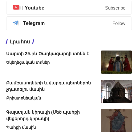
Youtube
Subscribe
Telegram
Follow
Լրահոս
Մարտի 29-ին Ծաղկազարդի տոնն է
Եկեղեցական տոներ
Բամբասողների և վարդապետներին
չդատելու մասին
Քրիստոնեական
Գալստյան կիրակի (Մեծ պահքի
վեցերորդ կիրակի)
Պահքի մասին