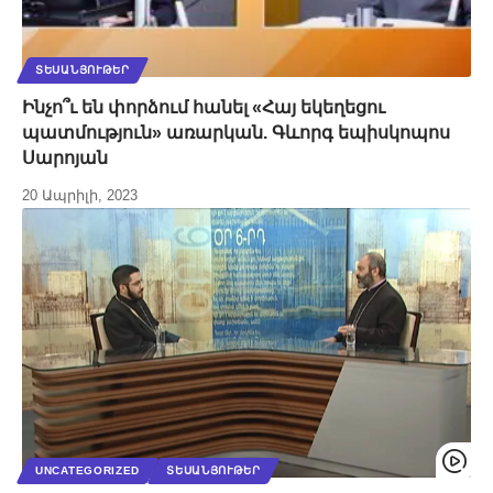
ՏԵՍԱՆՅՈՒԹԵՐ
Ինչո՞ւ են փորձում հանել «Հայ եկեղեցու
պատմություն» առարկան. Գևորգ եպիսկոպոս
Սարոյան
20 Ապրիլի, 2023
UNCATEGORIZED
ՏԵՍԱՆՅՈՒԹԵՐ