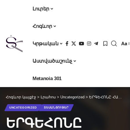
Լուրեր
Հոգևոր
Aa
Կրթական
Fon
Res
Աստվածաշունչ
Metanoia 301
Հոգևոր կայքէջ
>
Լրահոս
>
Uncategorized
>
ԵՐԳԵՀՈՆԸ ՀԱՅՈՑ ԵԿԵՂԵՑՈՒՄ (տեսանյութ)
UNCATEGORIZED
ՏԵՍԱՆՅՈՒԹԵՐ
ԵՐԳԵՀՈՆԸ