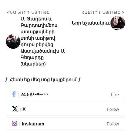
ՆԱԽՈՐԴ ՆՅՈՒԹԸ
ՀԱՋՈՐԴ ՆՅՈՒԹԸ
Ս. Թադեոս և
Նոր նշանակում
Բարդուղիմեոս
առաքյալների
տոնի առիթով
դուրս բերվեց
Աստվածամուխ Ս.
Գեղարդը
(նկարներ)
Հետևեք մեզ սոց կայքերում
24.5K
Followers
Like
X
Follow
Instagram
Follow