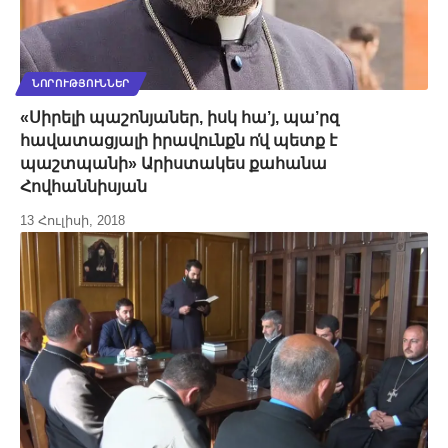
ՆՈՐՈՒԹՅՈՒՆՆԵՐ
«Սիրելի պաշոնյաներ, իսկ հա’յ, պա’րզ
հավատացյալի իրավունքն ո̕վ պետք է
պաշտպանի» Արիստակես քահանա
Հովհաննիսյան
13 Հուլիսի, 2018