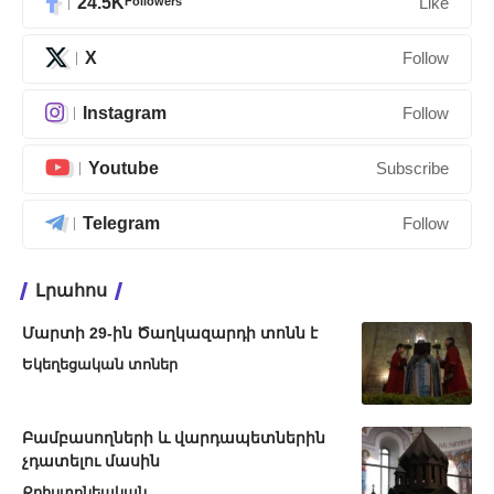
24.5K
Followers
Like
X
Follow
Instagram
Follow
Youtube
Subscribe
Telegram
Follow
Լրահոս
Մարտի 29-ին Ծաղկազարդի տոնն է
Եկեղեցական տոներ
Բամբասողների և վարդապետներին
չդատելու մասին
Քրիստոնեական