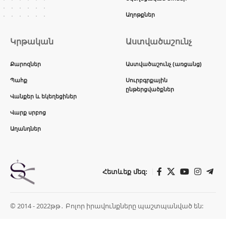
Աղոթքներ
Կրթական
Աստվածաշունչ
Քարոզներ
Աստվածաշունչ (առցանց)
Պահք
Սուրբգրքային
ընթերցվածքներ
Վանքեր և եկեղեցիներ
Վարք սրբոց
Աղանդներ
Հետևեք մեզ:
© 2014 - 2022թթ․ Բոլոր իրավունքները պաշտպանված են: