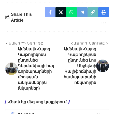
Share This
Article
ՆԱԽՈՐԴ ՆՅՈՒԹԸ
ՀԱՋՈՐԴ ՆՅՈՒԹԸ
Ամենայն Հայոց
Ամենայն Հայոց
Կաթողիկոսն
Կաթողիկոսն
ընդունեց
ընդունեց Լոս
Գերմանիայի հայ
Անջելեսի
գործարարների
Կալիֆոռնիայի
միության
համալսարանի
անդամներին
ռեկտորին
(նկարներ)
Հետևեք մեզ սոց կայքերում