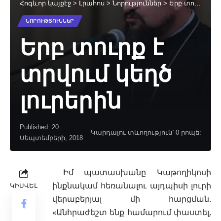
Հոգևոր կայքէջ
>
Լրահոս
>
Նորություններ
>
Երբ տուրք է տրվում կեղծ լուրերին
ՆՈՐՈՒԹՅՈՒՆՆԵՐ
Երբ տուրք է
տրվում կեղծ
լուրերին
Published: 20
Կարդալու տևողություն՝ 0 րոպե:
Սեպտեմբերի, 2018
Իմ պատասխանը Կաթողիկոսի
ինքնակամ հեռանալու այդպիսի լուրի
ԿԻՍՎԵԼ
վերաբերյալ մի հարցման.
«Անհրաժեշտ
ենք համարում փաստել,