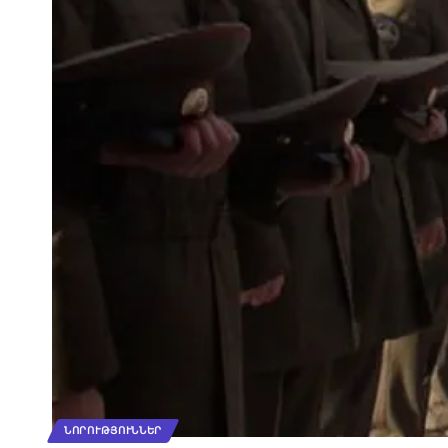
ՆՈՐՈՒԹՅՈՒՆՆԵՐ