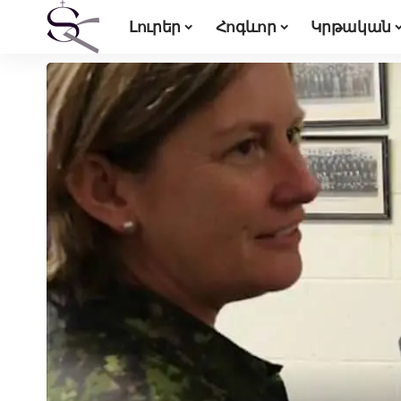
Լուրեր
Հոգևոր
Կրթական