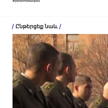
Քրիստոնեական
Ընթերցեք նաև