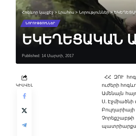
Հոգևոր կայքէջ
>
Լրահոս
>
Նորություններ
>
ԵԿԵՂԵՑԱԿԱ
ՆՈՐՈՒԹՅՈՒՆՆԵՐ
ԵԿԵՂԵՑԱԿԱՆ ԱՄ
Published: 14 Մարտի, 2017
ՀՀ ԶՈՒ հոգ
ուժերի հոգև
ԿԻՍՎԵԼ
Ամենայն հա
Ս. Էջմիածնի
Բուլղարիայի
Չորեքշաբթ
պատրիարքա