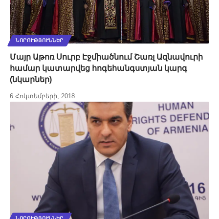
ՆՈՐՈՒԹՅՈՒՆՆԵՐ
Մայր Աթոռ Սուրբ Էջմիածնում Շառլ Ազնավուրի
համար կատարվեց հոգեհանգստյան կարգ
(նկարներ)
6 Հոկտեմբերի, 2018
ՆՈՐՈՒԹՅՈՒՆՆԵՐ