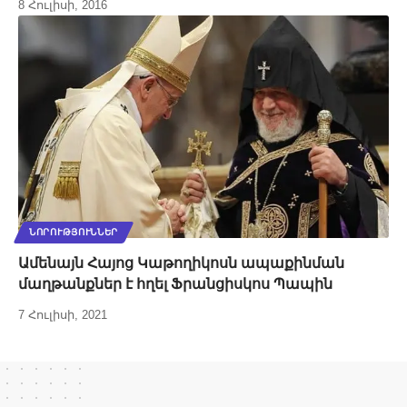
8 Հուլիսի, 2016
ՆՈՐՈՒԹՅՈՒՆՆԵՐ
Ամենայն Հայոց Կաթողիկոսն ապաքինման
մաղթանքներ է հղել Ֆրանցիսկոս Պապին
7 Հուլիսի, 2021