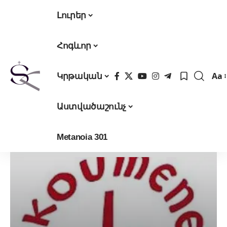
Լուրեր
Հոգևոր
Aa
Կրթական
Fon
Res
Աստվածաշունչ
Metanoia 301