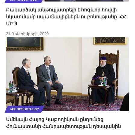
Բացարձակ անթույլատրելի է հոգևոր հովվի
նկատմամբ սպառնալիքներն ու բռնությանը. ՀՀ
ՄԻՊ
21 Դեկտեմբերի, 2020
ՆՈՐՈՒԹՅՈՒՆՆԵՐ
Ամենայն Հայոց Կաթողիկոսն ընդունեց
Հունաստանի Հանրապետության դեսպանին