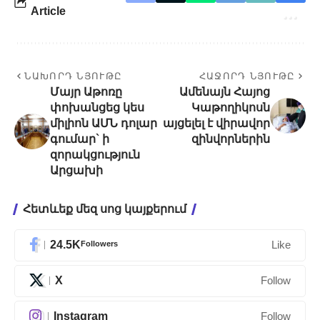
Article
ՆԱԽՈՐԴ ՆՅՈՒԹԸ
ՀԱՋՈՐԴ ՆՅՈՒԹԸ
Մայր Աթոռը
Ամենայն Հայոց
փոխանցեց կես
Կաթողիկոսն
միլիոն ԱՄՆ դոլար
այցելել է վիրավոր
գումար` ի
զինվորներին
զորակցություն
Արցախի
Հետևեք մեզ սոց կայքերում
24.5K
Followers
Like
X
Follow
Instagram
Follow