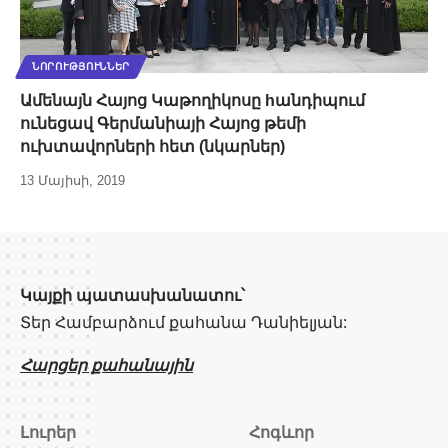
ՆՈՐՈՒԹՅՈՒՆՆԵՐ
Ամենայն Հայոց Կաթողիկոսը hանդիպում
ունեցավ Գերմանիայի Հայոց թեմի
ուխտավորների հետ (նկարներ)
13 Մայիսի, 2019
Կայքի պատասխանատու՝
Տեր Համբարձում քահանա Դանիելյան:
Հարցեր քահանային
Լուրեր
Հոգևոր