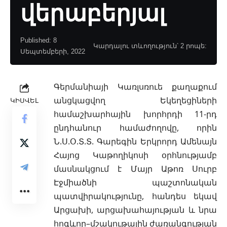
վերաբերյալ
Published: 8
Կարդալու տևողություն՝ 2 րոպե:
Սեպտեմբերի, 2022
Գերմանիայի Կառլսռուե քաղաքում
անցկացվող Եկեղեցիների
ԿԻՍՎԵԼ
համաշխարհային խորհրդի 11-րդ
ընդհանուր համաժողովը, որին
Ն.Ս.Օ.Տ.Տ. Գարեգին Երկրորդ Ամենայն
Հայոց Կաթողիկոսի օրհնությամբ
մասնակցում է Մայր Աթոռ Սուրբ
Էջմիածնի պաշտոնական
պատվիրակությունը, հանդես եկավ
Արցախի, արցախահայության և նրա
հոգևոր–մշակութային ժառանգության