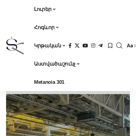
Լուրեր
Հոգևոր
Aa
Կրթական
Fon
Res
Աստվածաշունչ
Metanoia 301