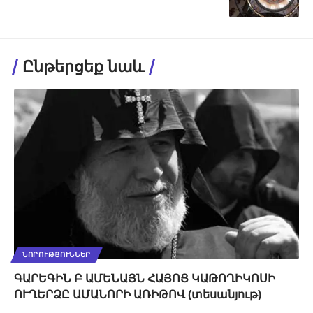
Ընթերցեք նաև
ՆՈՐՈՒԹՅՈՒՆՆԵՐ
ԳԱՐԵԳԻՆ Բ ԱՄԵՆԱՅՆ ՀԱՅՈՑ ԿԱԹՈՂԻԿՈՍԻ
ՈՒՂԵՐՁԸ ԱՄԱՆՈՐԻ ԱՌԻԹՈՎ (տեսանյութ)