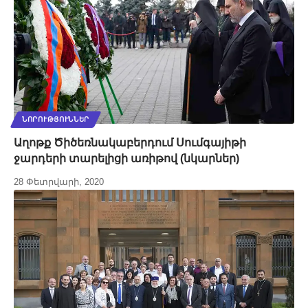
ՆՈՐՈՒԹՅՈՒՆՆԵՐ
Աղոթք Ծիծեռնակաբերդում Սումգայիթի
ջարդերի տարելիցի առիթով (նկարներ)
28 Փետրվարի, 2020