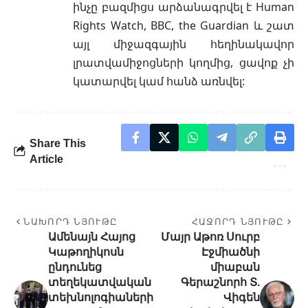
ինչը բազմիցս արձանագրվել է Human
Rights Watch, BBC, the Guardian և շատ
այլ միջազգային հեղինակավոր
լրատվամիջոցների կողմից, ցավոք չի
կատարվել կամ հանձ առնվել:
Share This
Article
ՆԱԽՈՐԴ ՆՅՈՒԹԸ
ՀԱՋՈՐԴ ՆՅՈՒԹԸ
Ամենայն Հայոց
Մայր Աթոռ Սուրբ
Կաթողիկոսն
Էջմիածնի
ընդունեց
միաբան
տեղեկատվական
Գերաշնորհ Տ.
տեխնոլոգիաների
Վիգեն