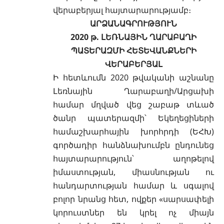
վերաբերյալ հայտարարությամբ։
ԱՐՁԱՆԱԳՐՈՒԹՅՈՒՆ
2020 թ. ԼԵՌՆԱՅԻՆ ՂԱՐԱԲԱՂԻ
ՊԱՏԵՐԱԶՄԻ ՀԵՏԵՎԱՆՔՆԵՐԻ
ՎԵՐԱԲԵՐՅԱԼ
Ի հետևումն 2020 թվականի աշնանը
Լեռնային Ղարաբաղի/Արցախի
համար մղված վեց շաբաթ տևած
ծանր պատերազմի՝ Եկեղեցիների
համաշխարհային խորհրդի (ԵՀԽ)
գործադիր հանձնախումբն ընդունեց
հայտարարություն՝ աղոթելով
իմաստության, միասնության ու
հանդարտության համար և սգալով
բոլոր նրանց հետ, ովքեր «սարսափելի
կորուստներ են կրել ոչ միայն