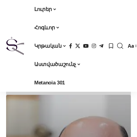
Լուրեր
Հոգևոր
Aa
Կրթական
Fon
Res
Աստվածաշունչ
Metanoia 301