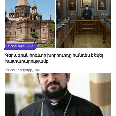
ՆՈՐՈՒԹՅՈՒՆՆԵՐ
Գերագույն հոգևոր խորհուրդը հանդես է եկել
հայտարարությամբ
29 Հոկտեմբերի, 2020