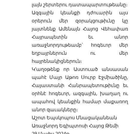
լայն շերտերու դատապարտութեանը։
Ազգային կեանքի դժուարին այս
օրերուն մեր զօրակցութիւնը կը
յայտնենք Ամենայն Հայոց Վեհափառ
Հայրապետին եւ անոր
առաջնորդութեամբ` հոգեւոր մեր
եղբայրներուն ու մեր
հայրենակիցներուն։
Կ’աղօթենք որ Աստուած անսասան
պահէ Մայր Աթոռ Սուրբ Էջմիածինը,
Հայաստանի Հանրապետութիւնը եւ
օրհնէ հոգեւոր, ազգային, խաղաղ ու
ապահով կեանքին համար մաքառող
անոր զաւակները։
Աշոտ Եպսկոպոս Մնացականեան
Առաջնորդ Եգիպտոսի Հայոց Թեմի
29 Մայիս 2024թ.