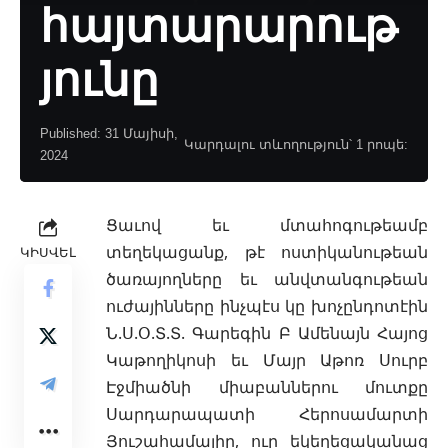
հայտարարութ
յունը
Published: 31 Մայիսի,
Կարդալու տևողություն՝ 1 րոպե:
2024
Ցաւով եւ մտահոգութեամբ
տեղեկացանք, թէ ոստիկանութեան
ԿԻՍՎԵԼ
ծառայողները եւ անվտանգութեան
ուժայինները ինչպէս կը խոչընդոտէին
Ն.Ս.Օ.Տ.Տ. Գարեգին Բ Ամենայն Հայոց
Կաթողիկոսի եւ Մայր Աթոռ Սուրբ
Էջմիածնի միաբաններու
մուտքը
Սարդարապատի Հերոսամարտի
Յուշահամալիր, ուր եկեղեցականաց