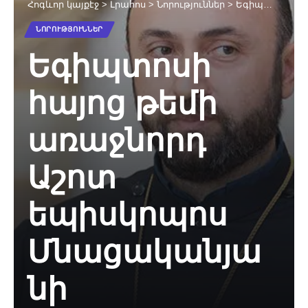
Հոգևոր կայքէջ
>
Լրահոս
>
Նորություններ
>
Եգիպտոսի հայոց թեմի առաջնորդ Աշոտ եպիսկոպոս Մնացականյանի հայտարարությունը
ՆՈՐՈՒԹՅՈՒՆՆԵՐ
Եգիպտոսի
հայոց թեմի
առաջնորդ
Աշոտ
եպիսկոպոս
Մնացականյա
նի