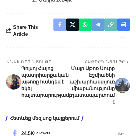
Share This
Article
ՆԱԽՈՐԴ ՆՅՈՒԹԸ
ՀԱՋՈՐԴ ՆՅՈՒԹԸ
Պոլսոյ Հայոց
Մայր Աթոռ Սուրբ
պատրիարքական
Էջմիածնի
աթոռը հանդես է
աշխարհասփյուռ
եկել
միաբանությունը
հայտարարությամբ
դատապարտում
է
Հետևեք մեզ սոց կայքերում
24.5K
Followers
Like