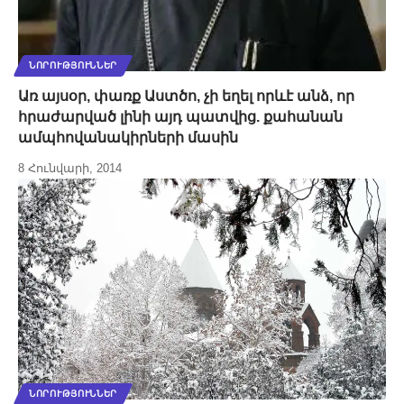
ՆՈՐՈՒԹՅՈՒՆՆԵՐ
Առ այսօր, փառք Աստծո, չի եղել որևէ անձ, որ
հրաժարված լինի այդ պատվից. քահանան
ամպհովանակիրների մասին
8 Հունվարի, 2014
ՆՈՐՈՒԹՅՈՒՆՆԵՐ