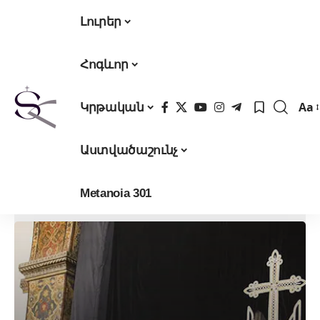
Լուրեր
Հոգևոր
Aa
Կրթական
Fon
Res
Աստվածաշունչ
Metanoia 301