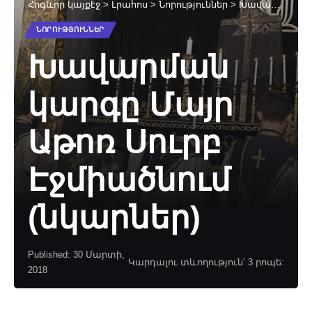
Հոգևոր կայքէջ
>
Լրահոս
>
Նորություններ
>
Խավարման կարգը Մայր Աթոռ Սուրբ Էջմիածնում (նկարներ)
ՆՈՐՈՒԹՅՈՒՆՆԵՐ
Խավարման
կարգը Մայր
Աթոռ Սուրբ
Էջմիածնում
(նկարներ)
Published: 30 Մարտի,
Կարդալու տևողություն՝ 3 րոպե:
2018