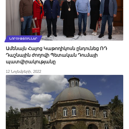
ՆՈՐՈՒԹՅՈՒՆՆԵՐ
Ամենայն Հայոց Կաթողիկոսն ընդունեց ՌԴ
Դաշնային ժողովի Պետական Դումայի
պատվիրակությանը
12 Նոյեմբերի, 2022