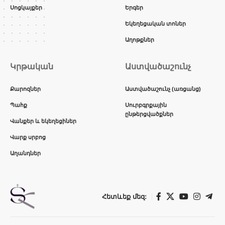
Սոցկայքեր
Երգեր
Եկեղեցական տոներ
Աղոթքներ
Կրթական
Աստվածաշունչ
Քարոզներ
Աստվածաշունչ (առցանց)
Պահք
Սուրբգրքային
ընթերցվածքներ
Վանքեր և եկեղեցիներ
Վարք սրբոց
Աղանդներ
Հետևեք մեզ: