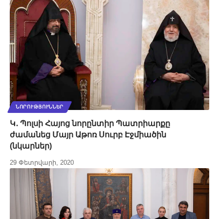
ՆՈՐՈՒԹՅՈՒՆՆԵՐ
Կ․ Պոլսի Հայոց նորընտիր Պատրիարքը
ժամանեց Մայր Աթոռ Սուրբ Էջմիածին
(նկարներ)
29 Փետրվարի, 2020