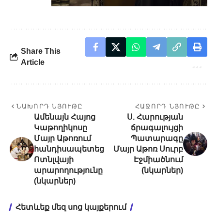
Share This
Article
ՆԱԽՈՐԴ ՆՅՈՒԹԸ
ՀԱՋՈՐԴ ՆՅՈՒԹԸ
Ամենայն Հայոց
Ս. Հարության
Կաթողիկոսը
ճրագալույցի
Մայր Աթոռում
Պատարագը
հանդիսապետեց
Մայր Աթոռ Սուրբ
Ոտնլվայի
Էջմիածնում
արարողությունը
(նկարներ)
(նկարներ)
Հետևեք մեզ սոց կայքերում