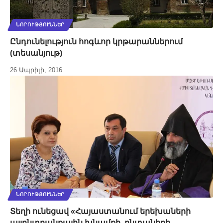
ՆՈՐՈՒԹՅՈՒՆՆԵՐ
Ընդունելություն հոգևոր կրթարաններում
(տեսանյութ)
26 Ապրիլի, 2016
ՆՈՐՈՒԹՅՈՒՆՆԵՐ
Տեղի ունեցավ «Հայաստանում երեխաների
այլընտրանքային խնամքի, ընտանիքի