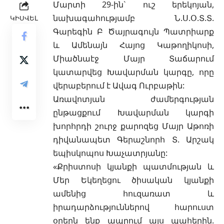
Մարտի 29-ին` ուշ երեկոյան,
նախագահությամբ Ն.Ս.Օ.Տ.Տ.
ԿԻՍՎԵԼ
Գարեգին Բ Ծայրագույն Պատրիարք
և Ամենայն Հայոց Կաթողիկոսի,
Միածնաէջ Մայր Տաճարում
կատարվեց Խավարման կարգը, որը
վերաբերում է Ավագ Ուրբաթին:
Առավոտյան ժամերգության
ընթացքում Խավարման կարգի
խորհրդի շուրջ քարոզեց Մայր Աթոռի
դիվանապետ Գերաշնորհ Տ. Արշակ
եպիսկոպոս Խաչատրյանը:
«Քրիստոսի կյանքի պատմության և
Մեր Եկեղեցու ծիսական կյանքի
ամենից հուզառատ և
իրադարձություններով հարուստ
օրերն ենք ապրում այս պահերին.