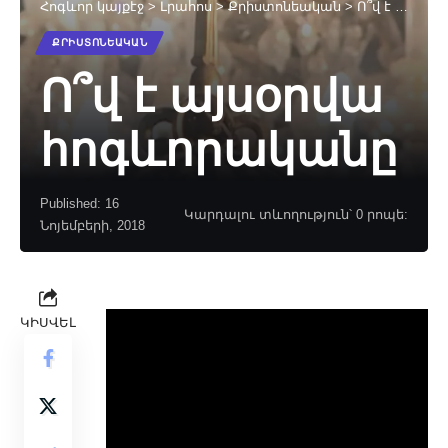
Հոգևոր կայքէջ
>
Լրահոս
>
Քրիստոնեական
>
Ո՞վ է այսօրվա հոգևորականը
ՔՐԻՍՏՈՆԵԱԿԱՆ
Ո՞վ է այսօրվա
հոգևորականը
Published: 16
Կարդալու տևողություն՝ 0 րոպե:
Նոյեմբերի, 2018
ԿԻՍՎԵԼ