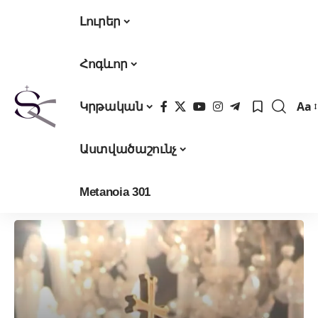
Լուրեր
Հոգևոր
Aa
Կրթական
Fon
Res
Աստվածաշունչ
Metanoia 301