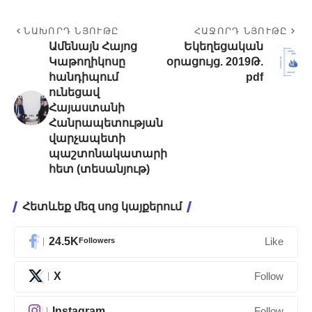
ՆԱԽՈՐԴ ՆՅՈՒԹԸ
ՀԱՋՈՐԴ ՆՅՈՒԹԸ
Ամենայն Հայոց
Եկեղեցական
Կաթողիկոսը
օրացույց. 2019Թ.
հանդիպում
pdf
ունեցավ
Հայաստանի
Հանրապետության
վարչապետի
պաշտոնակատարի
հետ (տեսանյութ)
Հետևեք մեզ սոց կայքերում
24.5K
Followers
Like
X
Follow
Instagram
Follow