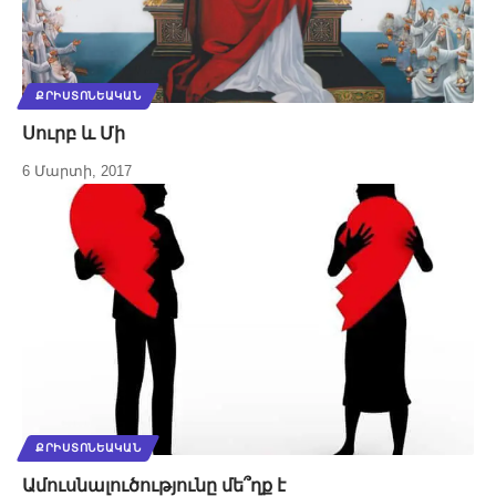
ՔՐԻՍՏՈՆԵԱԿԱՆ
Սուրբ և Մի
6 Մարտի, 2017
ՔՐԻՍՏՈՆԵԱԿԱՆ
Ամուսնալուծությունը մե՞ղք է