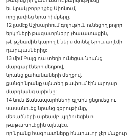
թափեց իր ցասումն ու բարկութիւնը
եւ կրակ բորբոքեց Սիոնում,
որը լափեց նրա հիմքերը:
12 լամէք Աշխարհում գոյութիւն ունեցող բոլոր
երկրների թագաւորները չհաւատացին,
թէ թշնամին կարող է ներս մտնել Երուսաղէմի
դարպասներից:
13 միմ Բայց դա տեղի ունեցաւ նրանց
մարգարէների մեղքով,
նրանց քահանաների մեղքով,
քանզի նրանք այնտեղ թափում էին արդար
մարդկանց արիւնը:
14 նուն Ճանապարհների գլխին ցնցուեց ու
սասանուեց նրանց զօրութիւնը,
մեռածների արեամբ պղծուեցին ու
թաթախուեցին այնպէս,
որ նրանց հագուստները հնարաւոր չէր մաքուր