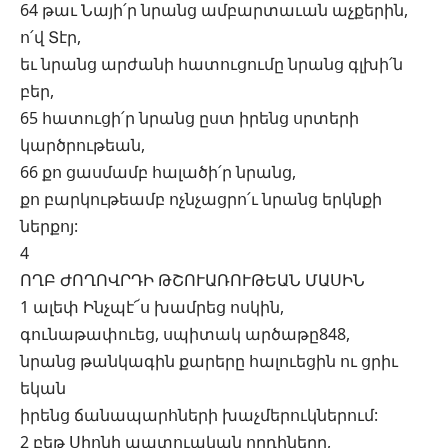
64 թաւ Նայի՛ր նրանց ամբարտաւան աչքերին,
ո՛վ Տէր,
եւ նրանց արժանի հատուցումը նրանց գլխի՛ն
բեր,
65 հատուցի՛ր նրանց ըստ իրենց սրտերի
կարծրութեան,
66 քո ցասմամբ հալածի՛ր նրանց,
քո բարկութեամբ ոչնչացրո՛ւ նրանց երկնքի
ներքոյ:
4
ՈՂԲ ԺՈՂՈՎՐԴԻ ԹՇՈՒԱՌՈՒԹԵԱՆ ՄԱՍԻՆ
1 ալեփ Ինչպէ՜ս խամրեց ոսկին,
գունաթափուեց, սպիտակ արծաթը848,
նրանց թանկագին քարերը հալուեցին ու ցրիւ
եկան
իրենց ճանապարհների խաչմերուկներում:
2 բեթ Սիոնի պատուական որդիները,