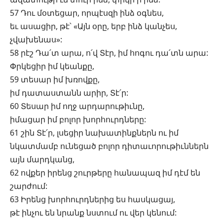
57 Դու մօտեցար, որպէսզի ինձ օգնես,
եւ ասացիր, թէ՝ «Այն օրը, երբ ինձ կանչես,
չվախենաս»:
58 րէշ Դա՛տ արա, ո՛վ Տէր, իմ հոգու դա՛տն արա:
Փրկեցիր իմ կեանքը,
59 տեսար իմ խռովքը,
իմ դատաստանն արիր, Տէ՛ր:
60 Տեսար իմ ողջ արդարութիւնը,
իմացար իմ բոլոր խորհուրդները:
61 շին Տէ՛ր, լսեցիր նախատինքներն ու իմ
նկատմամբ ունեցած բոլոր դիտաւորութիւններն
այն մարդկանց,
62 ովքեր իրենց շուրթերը հանապազ իմ դէմ են
շարժում:
63 Իրենց խորհուրդներից ես հասկացայ,
թէ ինչու են նրանք նստում ու վեր կենում: