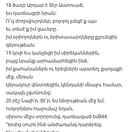
18 ծադէ Արդար է Տէր Աստուած,
ես դառնացրի նրան:
Ո՜վ ժողովուրդներ, բոլորդ լսեցէ՛ք այս
եւ տեսէ՛ք իմ ցաւերը.
իմ օրիորդներն ու երիտասարդները քշուեցին
գերութեան:
19 կոփ Ես կանչեցի իմ սիրեկաններին,
բայց նրանք արհամարհեցին ինձ.
իմ քահանաներն ու երէցներն այստեղ, քաղաքի
մէջ, մեռան.
կերակուր փնտռեցին, կենդանի մնալու համար,
սակայն չգտնուեց:
20 րէշ Նայի՛ր, Տէ՛ր, ես նեղութեան մէջ եմ.
ոսկորներս հալումաշ եղան,
սիրտս մէջս տրորուեց, դառնացած եմ844:
Դրսից սուրն ինձ անժառանգ դարձրեց,