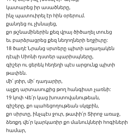
կատարեց իր ասածները,
ինչ պատուիրել էր հին օրերում.
քանդեց ու չխնայեց,
քո թշնամիներին քեզ վրայ ծիծաղել տուեց
եւ բարձրացրեց քեզ նեղողների եղջիւրը:
18 ծադէ Նրանց սրտերը պիտի աղաղակեն
դէպի Սիոնի դստեր պարիսպները,
գիշեր ու ցերեկ հեղեղի պէս արցունք պիտի
թափեն.
մի՛ լռիր, մի՛ դադարիր,
աչքդ արտասուքից թող հանգիստ չառնի:
19 կոփ Վե՛ր կաց խոստովանութեան,
գիշերը, քո պահեցողութեան սկզբին,
քո սիրտը, ինչպէս ջուր, թափի՛ր Տիրոջ առաջ,
ձեռքդ վե՛ր կարկառիր քո մանուկների հոգիների
համար,