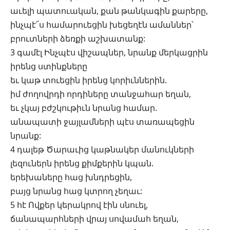
աւելի պատուական, քան թանկագին քարերը,
ինչպէ՜ս համարուեցին խեցեղէն ամաններ՝
բրուտների ձեռքի աշխատանք:
3 գամէլ Ինչպէս վիշապներ, նրանք մերկացրին
իրենց ստինքները
եւ կաթ տուեցին իրենց կորիւններին.
իմ ժողովրդի որդիները տանջահար եղան,
եւ չկայ բժշկութիւն նրանց համար.
անապատի ջայլամների պէս տառապեցին
նրանք:
4 դալեթ Ծարաւից կաթնակեր մանուկների
լեզուներն իրենց քիմքերին կպան.
երեխաները հաց խնդրեցին,
բայց նրանց հաց կտրող չեղաւ:
5 հէ Ովքեր կերակրով էին սնուել,
ճանապարհների վրայ սովամահ եղան,