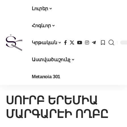
Լուրեր
Հոգևոր
Կրթական
Աստվածաշունչ
Metanoia 301
ՍՈՒՐԲ ԵՐԵՄԻԱ
ՄԱՐԳԱՐԷԻ ՈՂԲԸ