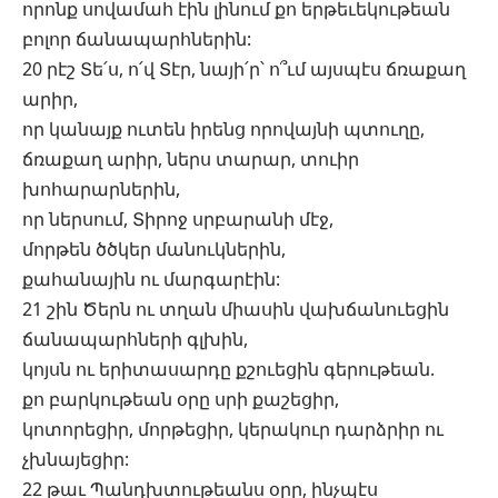
որոնք սովամահ էին լինում քո երթեւեկութեան
բոլոր ճանապարհներին:
20 րէշ Տե՛ս, ո՛վ Տէր, նայի՛ր՝ ո՞ւմ այսպէս ճռաքաղ
արիր,
որ կանայք ուտեն իրենց որովայնի պտուղը,
ճռաքաղ արիր, ներս տարար, տուիր
խոհարարներին,
որ ներսում, Տիրոջ սրբարանի մէջ,
մորթեն ծծկեր մանուկներին,
քահանային ու մարգարէին:
21 շին Ծերն ու տղան միասին վախճանուեցին
ճանապարհների գլխին,
կոյսն ու երիտասարդը քշուեցին գերութեան.
քո բարկութեան օրը սրի քաշեցիր,
կոտորեցիր, մորթեցիր, կերակուր դարձրիր ու
չխնայեցիր:
22 թաւ Պանդխտութեանս օրը, ինչպէս