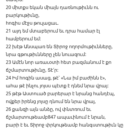
20 միտքս եկան միայն դառնութիւնն ու
բարկութիւնը,
հոգիս մէջս թուլացաւ.
21 այդ եմ մտաբերում եւ դրա համար էլ
համբերում եմ:
22 խէթ Անսպառ են Տիրոջ ողորմութիւնները,
նրա գթութիւնները չեն նուազում:
23 Ամէն նոր առաւօտի հետ բազմանում է քո
ճշմարտութիւնը, Տէ՛ր:
24 Իմ հոգին ասաց, թէ՝ «Նա իմ բաժինն է»,
ահա թէ ինչու յոյսս պէտք է դնեմ նրա վրայ:
25 թէթ Աստուած բարերար է նրանց հանդէպ,
ովքեր իրենց յոյսը դնում են նրա վրայ,
26 քանզի այն անձը, ով փնտռում եւ
ճշմարտութեամբ847 ապաւինում է նրան,
բարի է եւ Տիրոջ փրկութեամբ հանգստութիւն կը