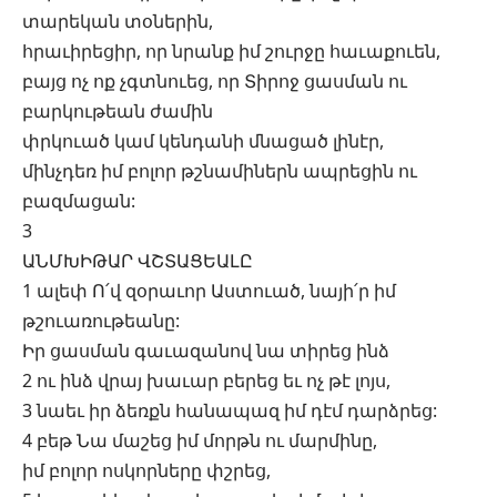
տարեկան տօներին,
հրաւիրեցիր, որ նրանք իմ շուրջը հաւաքուեն,
բայց ոչ ոք չգտնուեց, որ Տիրոջ ցասման ու
բարկութեան ժամին
փրկուած կամ կենդանի մնացած լինէր,
մինչդեռ իմ բոլոր թշնամիներն ապրեցին ու
բազմացան:
3
ԱՆՄԽԻԹԱՐ ՎՇՏԱՑԵԱԼԸ
1 ալեփ Ո՛վ զօրաւոր Աստուած, նայի՛ր իմ
թշուառութեանը:
Իր ցասման գաւազանով նա տիրեց ինձ
2 ու ինձ վրայ խաւար բերեց եւ ոչ թէ լոյս,
3 նաեւ իր ձեռքն հանապազ իմ դէմ դարձրեց:
4 բեթ Նա մաշեց իմ մորթն ու մարմինը,
իմ բոլոր ոսկորները փշրեց,