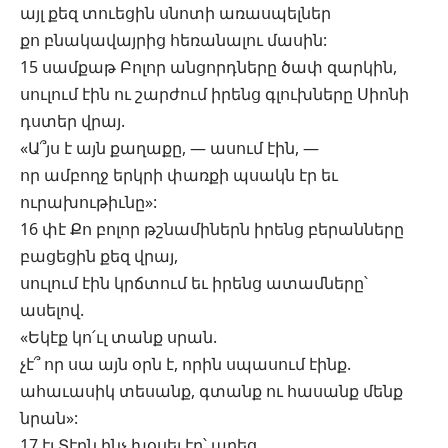
այլ քեզ տուեցին սնոտի առասպելներ
քո բնակավայրից հեռանալու մասին:
15 սամքաթ Բոլոր անցորդները ծափ զարկին,
սուլում էին ու շարժում իրենց գլուխները Սիոնի
դստեր վրայ.
«Ա՞յս է այն քաղաքը, — ասում էին, —
որ ամբողջ երկրի փառքի պսակն էր եւ
ուրախութիւնը»:
16 փէ Քո բոլոր թշնամիներն իրենց բերանները
բացեցին քեզ վրայ,
սուլում էին կրճտում եւ իրենց ատամները՝
ասելով.
«Եկէք կո՛ւլ տանք սրան.
չէ՞ որ սա այն օրն է, որին սպասում էինք.
ահաւասիկ տեսանք, գտանք ու հասանք մենք
նրան»:
17 էյ Տէրն ինչ խօսել էր՝ արեց,