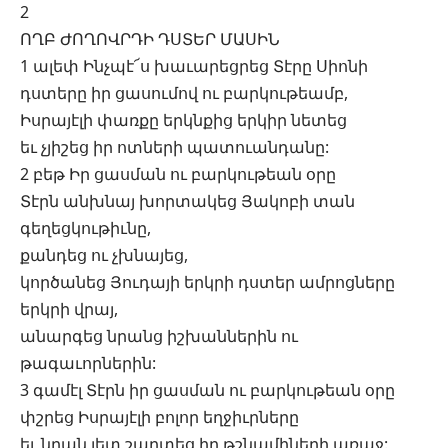
2
ՈՂԲ ԺՈՂՈՎՐԴԻ ԴՍՏԵՐ ՄԱՍԻՆ
1 ալեփ Ինչպէ՜ս խաւարեցրեց Տէրը Սիոնի
դստերը իր ցասումով ու բարկութեամբ,
Իսրայէլի փառքը երկնքից երկիր նետեց
եւ չյիշեց իր ոտների պատուանդանը:
2 բեթ Իր ցասման ու բարկութեան օրը
Տէրն անխնայ խորտակեց Յակոբի տան
գեղեցկութիւնը,
քանդեց ու չխնայեց,
կործանեց Յուդայի երկրի դստեր ամրոցները
երկրի վրայ,
անարգեց նրանց իշխաններին ու
թագաւորներին:
3 գամէլ Տէրն իր ցասման ու բարկութեան օրը
փշրեց Իսրայէլի բոլոր եղջիւրները
եւ նրան յետ շպրտեց իր թշնամիների առաջ: