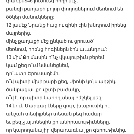
փառքս846 լուծուեց հողի մէջ,
քանզի քաղաքի բոլոր փողոցներում մեռնում են
ծծկեր մանուկները:
12 լամէք Նրանք հաց ու գինի էին խնդրում իրենց
մայրերից,
մինչ քաղաքի մէջ ընկած ու ցրուած՝
մեռնում, իրենց հոգիներն էին աւանդում:
13 միմ Քո մասին ի՞նչ վկայութիւն բերեմ
կամ քեզ ո՞ւմ նմանեցնեմ,
դո՛ւստր Երուսաղէմի.
ո՞վ պիտի մխիթարի քեզ, Սիոնի կո՛յս աղջիկ.
ծանրացաւ քո վշտի բաժակը,
ո՞վ է, որ պիտի կարողանայ բժշկել քեզ:
14 նուն Մարգարէները զուր, խաբուսիկ ու
անշահ տեսիլքներ տեսան քեզ համար
եւ քեզ չյայտնեցին քո անիրաւութիւնները,
որ կարողանայիր վերադառնալ քո գերութիւնից,