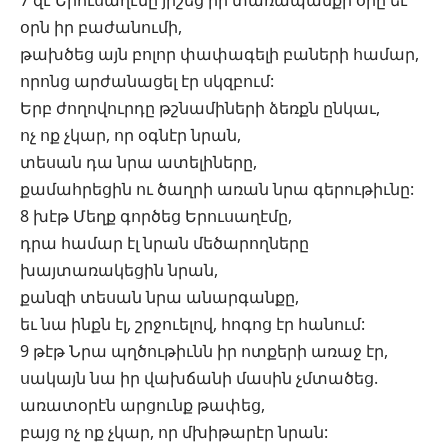
7 զէ Երուսաղէմը յիշեց իր տառապանքի օրը եւ
օրն իր բաժանումի,
թախծեց այն բոլոր փափագելի բաների համար,
որոնց արժանացել էր սկզբում:
Երբ ժողովուրդը թշնամիների ձեռքն ընկաւ,
ոչ ոք չկար, որ օգնէր նրան,
տեսան դա նրա ատելիները,
քամահրեցին ու ծաղրի առան նրա գերութիւնը:
8 խէթ Մեղք գործեց Երուսաղէմը,
դրա համար էլ նրան մեծարողները
խայտառակեցին նրան,
քանզի տեսան նրա անարգանքը,
եւ նա ինքն էլ, շրջուելով, հոգոց էր հանում:
9 թէթ Նրա պղծութիւնն իր ոտքերի առաջ էր,
սակայն նա իր վախճանի մասին չմտածեց.
առատօրէն արցունք թափեց,
բայց ոչ ոք չկար, որ մխիթարէր նրան: