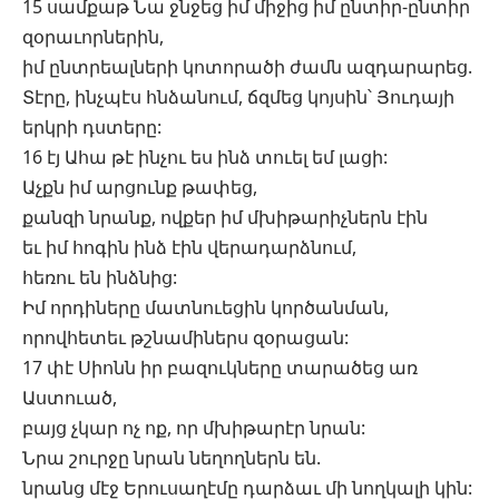
15 սամքաթ Նա ջնջեց իմ միջից իմ ընտիր-ընտիր
զօրաւորներին,
իմ ընտրեալների կոտորածի ժամն ազդարարեց.
Տէրը, ինչպէս հնձանում, ճզմեց կոյսին՝ Յուդայի
երկրի դստերը:
16 էյ Ահա թէ ինչու ես ինձ տուել եմ լացի:
Աչքն իմ արցունք թափեց,
քանզի նրանք, ովքեր իմ մխիթարիչներն էին
եւ իմ հոգին ինձ էին վերադարձնում,
հեռու են ինձնից:
Իմ որդիները մատնուեցին կործանման,
որովհետեւ թշնամիներս զօրացան:
17 փէ Սիոնն իր բազուկները տարածեց առ
Աստուած,
բայց չկար ոչ ոք, որ մխիթարէր նրան:
Նրա շուրջը նրան նեղողներն են.
նրանց մէջ Երուսաղէմը դարձաւ մի նողկալի կին: