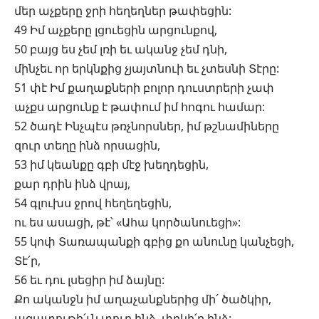
մեր աչքերը ջրի հեղեղներ թափեցին:
49 Իմ աչքերը լցուեցին արցունքով,
50 բայց ես չեմ լռի եւ ականջ չեմ դնի,
մինչեւ որ երկնքից չյայտնուի եւ չտեսնի Տէրը:
51 փէ Իմ քաղաքների բոլոր դուստրերի չափ
աչքս արցունք է թափում իմ հոգու համար:
52 ծադէ Ինչպէս թռչնորսներ, իմ թշնամիները
զուր տեղը ինձ որսացին,
53 իմ կեանքը գբի մէջ խեղդեցին,
քար դրին ինձ վրայ,
54 գլուխս ջրով հեղեղեցին,
ու ես ասացի, թէ՝ «Ահա կործանուեցի»:
55 կոփ Տառապանքի գբից քո անունը կանչեցի,
Տէ՛ր,
56 եւ դու լսեցիր իմ ձայնը:
Քո ականջն իմ աղաչանքներից մի՛ ծածկիր,
ազատութի՛ւն տուր ինձ, փրկի՛ր ինձ: