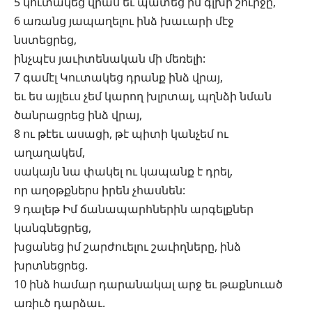
5 կուտակեց վրաս եւ պատեց իմ գլխի շուրջը,
6 առանց յապաղելու ինձ խաւարի մէջ
նստեցրեց,
ինչպէս յաւիտենական մի մեռելի:
7 գամէլ Կուտակեց դրանք ինձ վրայ,
եւ ես այլեւս չեմ կարող խլրտալ, պղնձի նման
ծանրացրեց ինձ վրայ,
8 ու թէեւ ասացի, թէ պիտի կանչեմ ու
աղաղակեմ,
սակայն նա փակել ու կապանք է դրել,
որ աղօթքներս իրեն չհասնեն:
9 դալեթ Իմ ճանապարհներին արգելքներ
կանգնեցրեց,
խցանեց իմ շարժուելու շաւիղները, ինձ
խրտնեցրեց.
10 ինձ համար դարանակալ արջ եւ թաքնուած
առիւծ դարձաւ.