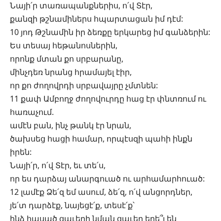
Նայի՛ր տառապանքներիս, ո՛վ Տէր,
քանզի թշնամիներս հպարտացան իմ դէմ:
10 յոդ Թշնամին իր ձեռքը երկարեց իմ գանձերին:
Ես տեսայ հեթանոսներին,
որոնք մտան քո սրբարանը,
մինչդեռ նրանց հրամայել էիր,
որ քո ժողովրդի սրբավայրը չմտնեն:
11 քափ Ամբողջ ժողովուրդը հաց էր փնտռում ու
հառաչում.
ամէն բան, ինչ թանկ էր նրան,
ծախսեց հացի համար, որպէսզի պահի ինքն
իրեն:
Նայի՛ր, ո՛վ Տէր, եւ տե՛ս,
որ ես դարձայ անարգուած ու արհամարհուած:
12 լամէք Ձե՛զ եմ ասում, ձե՛զ, ո՛վ անցորդներ,
յե՛տ դարձէք, նայեցէ՛ք, տեսէ՛ք՝
ինձ հասած ցաւերի նման ցաւեր եղե՞լ են