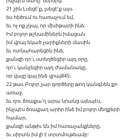
ինչպէս մահը՝ ներսից:
21 շին Լսեցէ՛ք, լսեցէ՛ք այս.
ես հեծում ու հառաչում եմ,
եւ ոչ ոք չկայ, որ մխիթարի ինձ:
Իմ բոլոր թշնամիներն իմացան
իմ վրայ եկած չարիքների մասին
եւ ոտնահարեցին ինձ,
քանզի դո՛ւ ստեղծեցիր այդ օրը,
դո՛ւ կանչեցիր այդ ժամանակը,
որ վայը գայ ինձ վրայ845:
22 թաւ Բոլոր չար գործերը թող կանգնեն քո
առաջ,
եւ դու ճռաքա՛ղ արա նրանց այնպէս,
ինչպէս ճռաքաղ արիր ինձ իմ բոլոր մեղքերի
համար,
քանզի անթիւ են իմ հառաչանքները,
եւ սիրտն իմ լի է տրտմութեամբ: