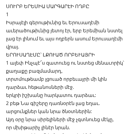
ՍՈՒՐԲ ԵՐԵՄԻԱ ՄԱՐԳԱՐԷԻ ՈՂԲԸ
1
Իսրայէլի գերութիւնից եւ Երուսաղէմի
աւերածութիւնից յետոյ էր, երբ Երեմիան նստել
լաց էր լինում եւ այս ողբերն ասում Երուսաղէմի
վրայ.
ԵՐՈՒՍԱՂԷՄԸ՝ ԼՔՈՒԱԾ ՈՐԲԵՒԱՅՐԻ
1 ալեփ Ինչպէ՜ս զատուեց ու նստեց մենաւորիկ՝
քաղաքը բազմամարդ,
տրտմութեամբ լցուած որբեւայրի մի կին
դարձաւ հեթանոսների մէջ.
երկրի իշխանը հարկատու դարձաւ:
2 բեթ Նա գիշերը դառնօրէն լաց եղաւ.
արցունքներ կան նրա ծնօտներին:
Այդ օրը նրա սիրելիների մէջ չգտնուեց մէկը,
որ մխիթարիչ լինէր նրան.