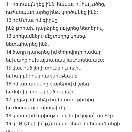
11 հետապնդեց ինձ, հասաւ ու հալածեց,
ուժասպառ արեց ինձ, կործանեց ինձ:
12 հէ Մտաւ իմ գիրկը,
ինձ թիրախ դարձրեց ու լցրեց նետերով.
13 երիկամներս մէջտեղից կիսեց,
նետահարեց ինձ,
14 ծաղր դարձրեց իմ ժողովրդի համար
եւ խաղք ու խայտառակ յաւիտենապէս:
15 վաւ Ինձ լեղի տուեց ուտելու
եւ հարբեցրեց դառնութեամբ,
16 իմ ատամները քարերով փշրեց
եւ մոխիր տուեց ինձ ուտելու.
17 զրկեց իմ անձը հանգստութիւնից.
ես մոռացայ բարութիւնը.
18 կորաւ իմ արիութիւնը, եւ իմ յոյսը՝ առ Տէր:
19 զէ Յիշեցի իմ թշուառութեան ու հալածանքի
մասին.