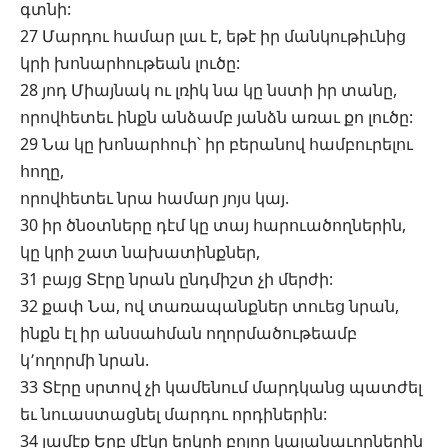
գտնի:
27 Մարդու համար լաւ է, եթէ իր մանկութիւնից
կրի խոնարհութեան լուծը:
28 յոդ Միայնակ ու լռիկ նա կը նստի իր տանը,
որովհետեւ ինքն անձամբ յանձն առաւ քո լուծը:
29 Նա կը խոնարհուի՝ իր բերանով համբուրելու
հողը,
որովհետեւ նրա համար յոյս կայ.
30 իր ծնօտները դէմ կը տայ հարուածողներին,
կը կրի շատ նախատինքներ,
31 բայց Տէրը նրան ընդմիշտ չի մերժի:
32 քափ Նա, ով տառապանքներ տուեց նրան,
ինքն էլ իր անսահման ողորմածութեամբ
կ՚ողորմի նրան.
33 Տէրը սրտով չի կամենում մարդկանց պատժել
եւ նուաստացնել մարդու որդիներին:
34 լամէք Երբ մէկը երկրի բոլոր կալանաւորներին