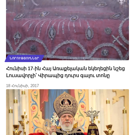
ՆՈՐՈՒԹՅՈՒՆՆԵՐ
Հունիսի 17-ին Հայ Առաքելական եկեղեցին նշեց
Լուսավորչի՝ Վիրապից դուրս գալու տոնը
18 Հունիսի, 2017