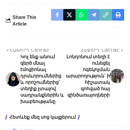
Share This
Article
ՆԱԽՈՐԴ ՆՅՈՒԹԸ
ՀԱՋՈՐԴ ՆՅՈՒԹԸ
Կոչ ենք անում
Լոնդոնում տեղի է
զերծ մնալ
ունեցել
էմոցիոնալ
ոգեկոչման
դրսևորումներից
արարողություն` ի
և որոշումներից՝
հիշատակ
տեղիք չտալով
զոհված հայ
սադրանքներին և
զինծառայողների
խաբեությանը
Հետևեք մեզ սոց կայքերում