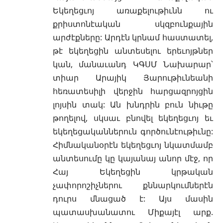
Եկեղեցւոյ առաքելութիւնն ու
քրիստոնէական սկզբունքային
արժէքները: Արդէն կրնամ հաստատել,
թէ եկեղեցին անտեսելու երեւոյթներ
կան, մանաւանդ ԿԳՍՄ Նախարար՝
տիար Արայիկ Յարութիւնեանի
հեռատեսիլի վերջին հարցազրոյցին
լոյսին տակ: Ան խնդրին բուն նիւթը
թողելով, սկսաւ բնովել եկեղեցւոյ եւ
եկեղեցականներուն գործունէութիւնը:
Հիմնականօրէն եկեղեցւոյ նկատմամբ
անտեսումը կը կայանայ անոր մէջ, որ
Հայ Եկեղեցին կրթական
չափորոշիչներու քննարկումներէն
դուրս մնացած է: Այս մասին
պատասխանատու Միքայէլ արք.