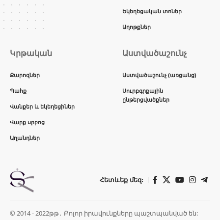
Եկեղեցական տոներ
Աղոթքներ
Կրթական
Աստվածաշունչ
Քարոզներ
Աստվածաշունչ (առցանց)
Պահք
Սուրբգրքային
ընթերցվածքներ
Վանքեր և եկեղեցիներ
Վարք սրբոց
Աղանդներ
Հետևեք մեզ:
© 2014 - 2022թթ․ Բոլոր իրավունքները պաշտպանված են: