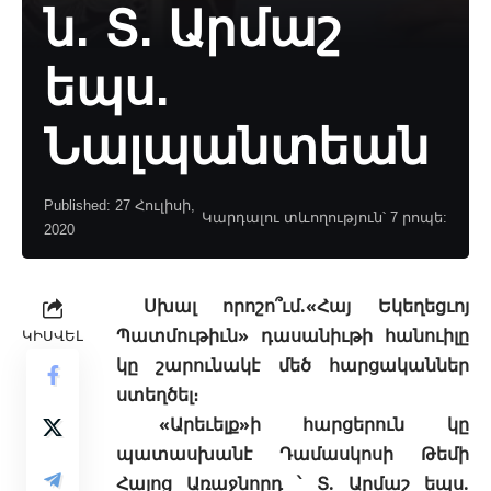
ն. Տ. Արմաշ
եպս.
Նալպանտեան
Published: 27 Հուլիսի,
Կարդալու տևողություն՝ 7 րոպե:
2020
Սխալ որոշո՞ւմ.«Հայ Եկեղեցւոյ
Պատմութիւն» դասանիւթի հանուիլը
ԿԻՍՎԵԼ
կը շարունակէ մեծ հարցականներ
ստեղծել։
«Արեւելք»ի հարցերուն կը
պատասխանէ Դամասկոսի Թեմի
Հայոց Առաջնորդ ՝ Տ. Արմաշ եպս.