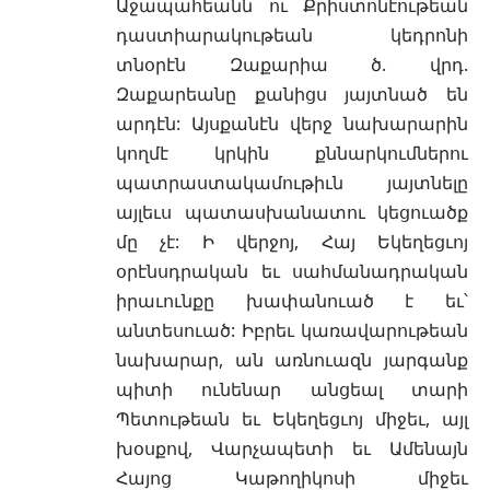
Աջապահեանն ու Քրիստոնէութեան
դաստիարակութեան կեդրոնի
տնօրէն Զաքարիա ծ. վրդ.
Զաքարեանը քանիցս յայտնած են
արդէն: Այսքանէն վերջ նախարարին
կողմէ կրկին քննարկումներու
պատրաստակամութիւն յայտնելը
այլեւս պատասխանատու կեցուածք
մը չէ: Ի վերջոյ, Հայ Եկեղեցւոյ
օրէնսդրական եւ սահմանադրական
իրաւունքը խափանուած է եւ՝
անտեսուած: Իբրեւ կառավարութեան
նախարար, ան առնուազն յարգանք
պիտի ունենար անցեալ տարի
Պետութեան եւ Եկեղեցւոյ միջեւ, այլ
խօսքով, Վարչապետի եւ Ամենայն
Հայոց Կաթողիկոսի միջեւ