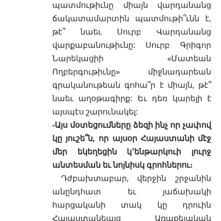
պատմութիւնը միայն վարդանանց
ճակատամարտին պատմութի՞ւնն է,
թէ՞ նաեւ Սուրբ Վարդանանց
վարքաբանութիւնը: Սուրբ Գրիգոր
Նարեկացիի «Մատեան
Ողբերգութիւնը» միջնադարեան
գրականութեան գոհա՞ր է միայն, թէ՞
նաեւ աղօթագիրք: Եւ դեռ կարելի է
այսպէս շարունակել:
-Այս մօտեցումները ձեզի ինչ որ չափով
կը յուշե՞ն, որ այսօր Հայաստանի մէջ
մեր եկեղեցին կ՚ենթարկուի լուրջ
անտեսման եւ նոյնիսկ գրոհներու։
Դժբախտաբար, վերջին շրջանին
անընդհատ եւ յաճախակի
հարցականի տակ կը դրուին
Հայաստանեայց Առաքելական