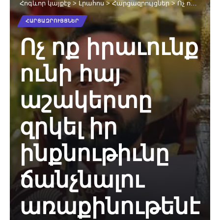
Հոգևոր կայքէջ
>
Լրահոս
>
Հարցազրույցներ
>
Ոչ ոք իրաւունք ունի հայ աշակերտը զրկել իր ինքնութիւնը ճանչնալու առաքինութենէն. Տ. Արմաշ եպս. Նալպանտեան
ՀԱՐՑԱԶՐՈՒՅՑՆԵՐ
Ոչ ոք իրաւունք
ունի հայ
աշակերտը
զրկել իր
ինքնութիւնը
ճանչնալու
առաքինութենէ