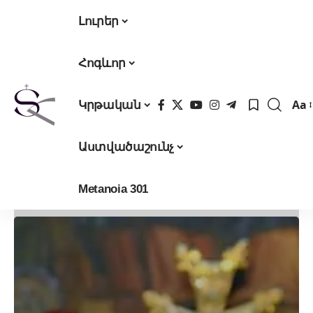
Լուրեր
Հոգևոր
Aa
Կրթական
Fon
Res
Աստվածաշունչ
Metanoia 301