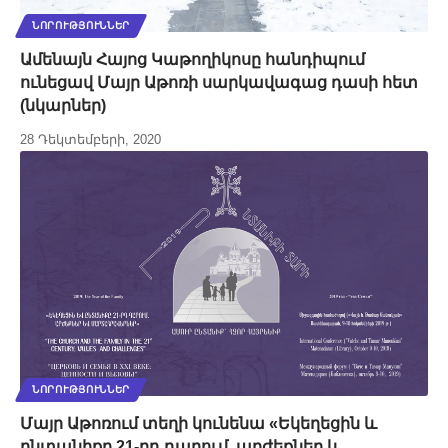
ՆՈՐՈՒԹՅՈՒՆՆԵՐ
Ամենայն Հայոց Կաթողիկոսը հանդիպում
ունեցավ Մայր Աթոռի սարկավագաց դասի հետ
(նկարներ)
28 Դեկտեմբերի, 2020
ՆՈՐՈՒԹՅՈՒՆՆԵՐ
Մայր Աթոռում տեղի կունենա «Եկեղեցին և
ընտանիքը 21-րդ դարում. արժեքներ և