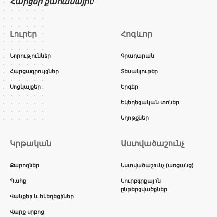
Հարցեր քահանային
Լուրեր
Հոգևոր
Նորություններ
Գրադարան
Հարցազրույցներ
Տեսանյութեր
Սոցկայքեր
Երգեր
Եկեղեցական տոներ
Աղոթքներ
Կրթական
Աստվածաշունչ
Քարոզներ
Աստվածաշունչ (առցանց)
Պահք
Սուրբգրքային
ընթերցվածքներ
Վանքեր և եկեղեցիներ
Վարք սրբոց