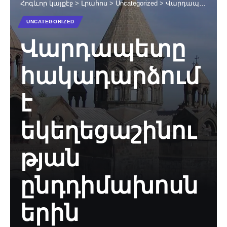
Հոգևոր կայքէջ
>
Լրահոս
>
Uncategorized
>
Վարդապետը հակադարձում է եկեղեցաշինության ընդդիմախոսներին
UNCATEGORIZED
Վարդապետը
հակադարձում
է
եկեղեցաշինու
թյան
ընդդիմախոսն
երին