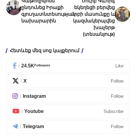
Կաթողիկոսն
Սուրբ Գևորգ
ընդունեց Իրաքի
եկեղեցի բերվեց
գյուղատնտեսության
սրբի մասունքը և
նախարարին
կազմակերպվեց
խաչերթ
(տեսանյութ)
Հետևեք մեզ սոց կայքերում
24.5K
Followers
Like
X
Follow
Instagram
Follow
Youtube
Subscribe
Telegram
Follow