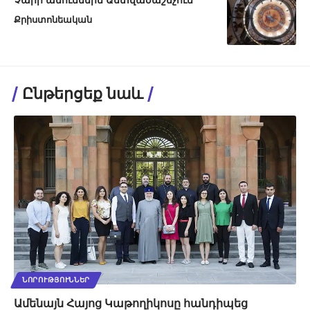
Քրիստոնեական
Ընթերցեք նաև
ՆՈՐՈՒԹՅՈՒՆՆԵՐ
Ամենայն Հայոց Կաթողիկոսը հանդիպեց