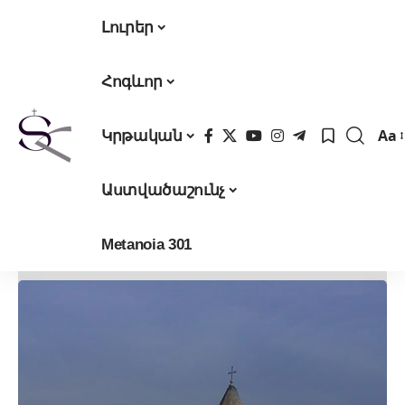
Լուրեր
Հոգևոր
Aa
Կրթական
Fon
Res
Աստվածաշունչ
Metanoia 301