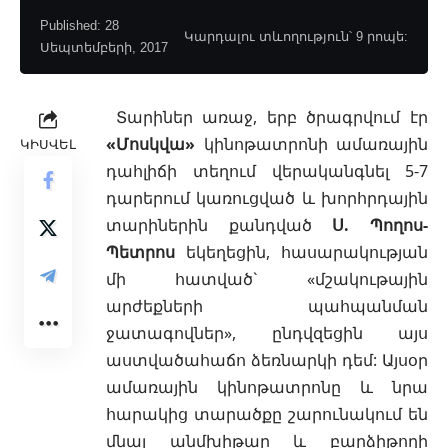
Published: 28
Կարդալու տևողություն՝ 9 րոպե:
Սեպտեմբերի, 2017
Տարիներ առաջ, երբ ծրագրվում էր
«Մոսկվա»
կինոթատրոնի ամառային
ԿԻՍՎԵԼ
դահլիճի տեղում վերականգնել 5-7
դարերում կառուցված և խորհրդային
տարիներին քանդված
Ս. Պողոս-
Պետրոս
եկեղեցին,
հասարակության
մի հատված` «մշակութային
արժեքների պահպանման
ջատագովներ», ընդվզեցին այս
աստվածահաճո ձեռնարկի դեմ: Այսօր
ամառային կինոթատրոնը և նրա
հարակից տարածքը շարունակում են
մնալ անմխիթար և բարձիթողի