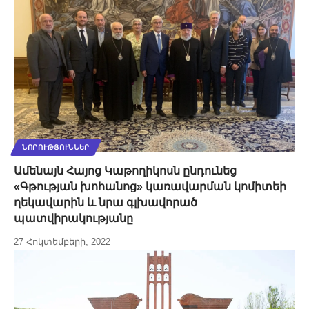
ՆՈՐՈՒԹՅՈՒՆՆԵՐ
Ամենայն Հայոց Կաթողիկոսն ընդունեց
«Գթության խոհանոց» կառավարման կոմիտեի
ղեկավարին և նրա գլխավորած
պատվիրակությանը
27 Հոկտեմբերի, 2022