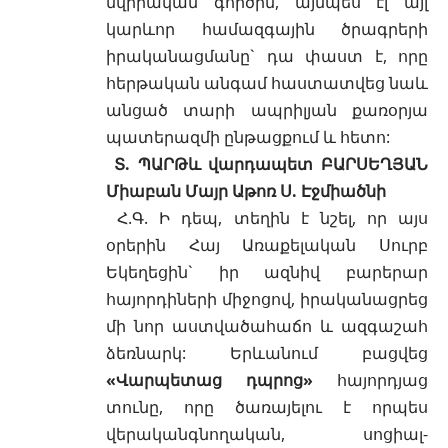
նվիրական գործին, այնպես էլ այլ
կարևոր համազգային ծրագրերի
իրականացմանը` դա փաստ է, որը
հերթական անգամ հաստատվեց նաև
անցած տարի ապրիլյան քառօրյա
պատերազմի ընթացքում և հետո:
Տ. ՊԱՐԹև վարդապետ ԲԱՐՍԵՂՅԱՆ
Միաբան Մայր Աթոռ Ս. Էջմիածնի
Հ.Գ. Ի դեպ, տեղին է նշել, որ այս
օրերին Հայ Առաքելական Սուրբ
Եկեղեցին` իր ազնիվ բարերար
հայորդիների միջոցով, իրականացրեց
մի նոր աստվածահաճո և ազգաշահ
ձեռնարկ: Երևանում բացվեց
«
Վարպետաց դպրոց
»
հայորդյաց
տունը, որը ծառայելու է որպես
վերականգնողական, սոցիալ-