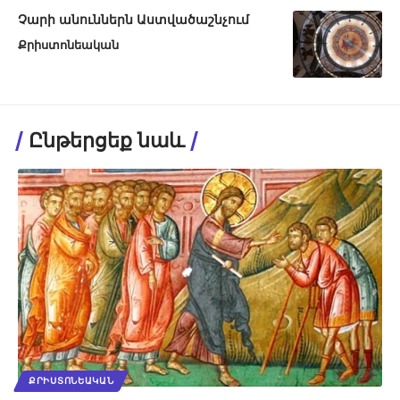
Չարի անուններն Աստվածաշնչում
Քրիստոնեական
Ընթերցեք նաև
ՔՐԻՍՏՈՆԵԱԿԱՆ