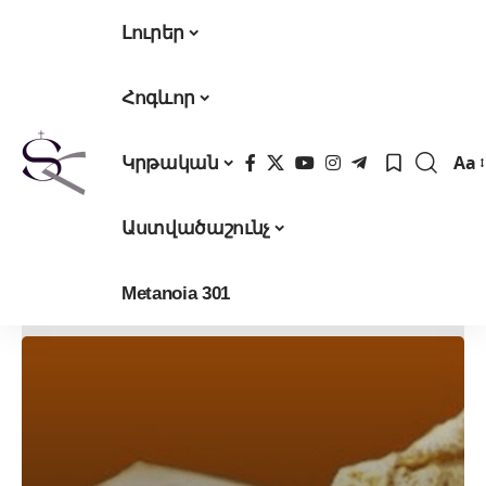
Լուրեր
Հոգևոր
Aa
Կրթական
Fon
Res
Աստվածաշունչ
Metanoia 301