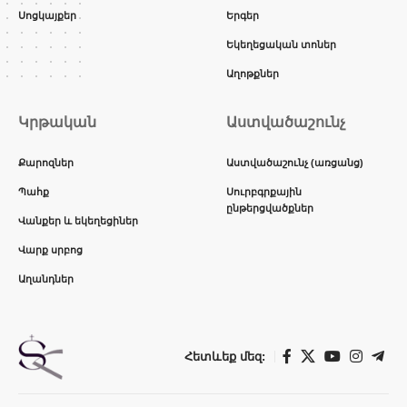
Սոցկայքեր
Երգեր
Եկեղեցական տոներ
Աղոթքներ
Կրթական
Աստվածաշունչ
Քարոզներ
Աստվածաշունչ (առցանց)
Պահք
Սուրբգրքային
ընթերցվածքներ
Վանքեր և եկեղեցիներ
Վարք սրբոց
Աղանդներ
Հետևեք մեզ: