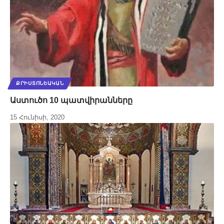
ՔՐԻՍՏՈՆԵԱԿԱՆ
Աստուծո 10 պատվիրանները
15 Հունիսի, 2020