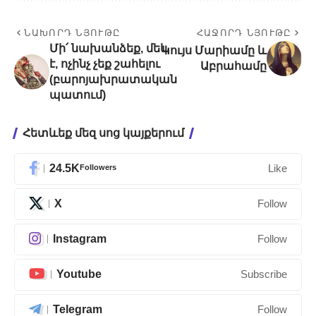
ՆԱԽՈՐԴ ՆՅՈՒԹԸ
ՀԱՋՈՐԴ ՆՅՈՒԹԸ
Մի՛ նախանձեք, մեկ
Կույս Մարիամը և
է, ոչինչ չեք շահելու
Աբրահամը
(բարոյախրատական
պատում)
Հետևեք մեզ սոց կայքերում
24.5K
Followers
Like
X
Follow
Instagram
Follow
Youtube
Subscribe
Telegram
Follow