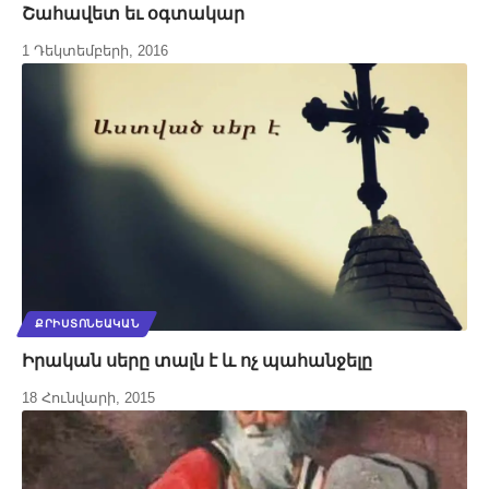
Շահավետ եւ օգտակար
1 Դեկտեմբերի, 2016
ՔՐԻՍՏՈՆԵԱԿԱՆ
Իրական սերը տալն է և ոչ պահանջելը
18 Հունվարի, 2015