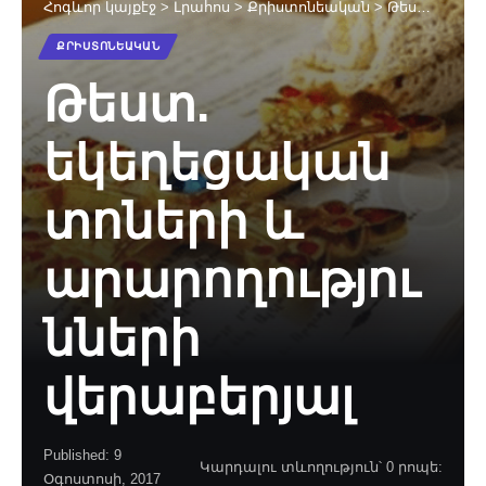
Հոգևոր կայքէջ
>
Լրահոս
>
Քրիստոնեական
>
Թեստ. եկեղեցական տոների և արարողությունների վերաբերյալ
ՔՐԻՍՏՈՆԵԱԿԱՆ
Թեստ.
եկեղեցական
տոների և
արարողությու
նների
վերաբերյալ
Published: 9
Կարդալու տևողություն՝ 0 րոպե:
Օգոստոսի, 2017