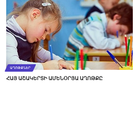
ԱՂՈԹՔՆԵՐ
ՀԱՅ ԱՇԱԿԵՐՏԻ ԱՄԵՆՕՐՅԱ ԱՂՈԹՔԸ