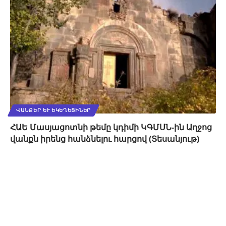
ՎԱՆՔԵՐ ԵՒ ԵԿԵՂԵՑԻՆԵՐ
ՀԱԵ Մասյացոտնի թեմը կդիմի ԿԳՄՍՆ-ին Աղջոց
վանքն իրենց հանձնելու հարցով (Տեսանյութ)