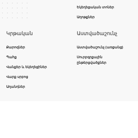
Եկեղեցական տոներ
Աղոթքներ
Կրթական
Աստվածաշունչ
Քարոզներ
Աստվածաշունչ (առցանց)
Պահք
Սուրբգրքային
ընթերցվածքներ
Վանքեր և եկեղեցիներ
Վարք սրբոց
Աղանդներ
Հետևեք մեզ:
© 2014 - 2022թթ․ Բոլոր իրավունքները պաշտպանված են: