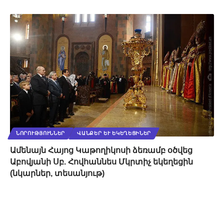
ՆՈՐՈՒԹՅՈՒՆՆԵՐ
ՎԱՆՔԵՐ ԵՒ ԵԿԵՂԵՑԻՆԵՐ
Ամենայն Հայոց Կաթողիկոսի ձեռամբ օծվեց
Աբովյանի Սբ. Հովհաննես Մկրտիչ եկեղեցին
(նկարներ, տեսանյութ)