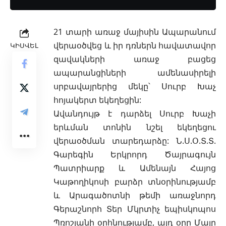
21 տարի առաջ մայիսին Ապարանում
վերաօծվեց և իր դռներն հավատավոր
ԿԻՍՎԵԼ
զավակների առաջ բացեց
ապարանցիների ամենասիրելի
սրբավայրերից մեկը՝ Սուրբ Խաչ
հոյակերտ եկեղեցին:
Ավանդույթ է դարձել
Սուրբ Խաչի
երևման տոնին
նշել եկեղեցու
վերաօծման տարեդարձը: Ն.Ս.Օ.Տ.Տ.
Գարեգին Երկրորդ Ծայրագույն
Պատրիարք և Ամենայն Հայոց
Կաթողիկոսի բարձր տնօրինությամբ
և Արագածոտնի թեմի առաջնորդ
Գերաշնորհ Տեր Մկրտիչ եպիսկոպոս
Պռոշյանի օրհնությամբ, այդ օրը Մայր