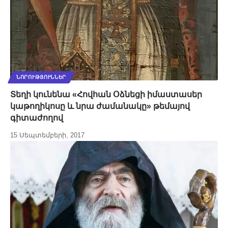
ՆՈՐՈՒԹՅՈՒՆՆԵՐ
Տեղի կունենա «Հովհան Օձնեցի իմաստասեր
կաթողիկոսը և նրա ժամանակը» թեմայով
գիտաժողով
15 Սեպտեմբերի, 2017