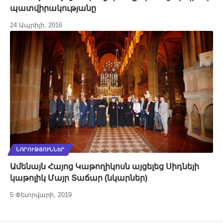
պատվիրակությանը
24 Ապրիլի, 2016
ՆՈՐՈՒԹՅՈՒՆՆԵՐ
Ամենայն Հայոց Կաթողիկոսն այցելեց Սիդնեյի
կաթոլիկ Մայր Տաճար (նկարներ)
5 Փետրվարի, 2019