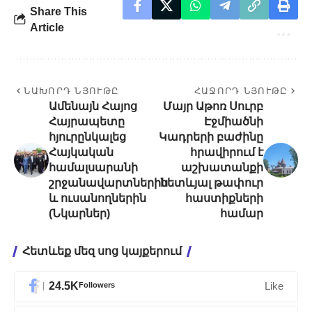
Share This
Article
ՆԱԽՈՐԴ ՆՅՈՒԹԸ
ՀԱՋՈՐԴ ՆՅՈՒԹԸ
Ամենայն Հայոց
Մայր Աթոռ Սուրբ
Հայրապետը
Էջմիածնի
հյուրընկալեց
Կադրերի բաժինը
Հայկական
հրավիրում է
համալսարանի
աշխատանքի
շրջանավարտներին
հետևյալ թափուր
և ուսանողներին
հաստիքների
(Նկարներ)
համար
Հետևեք մեզ սոց կայքերում
24.5K
Followers
Like