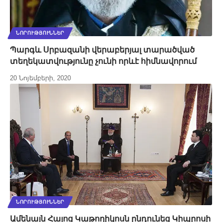
ՆՈՐՈՒԹՅՈՒՆՆԵՐ
Պարգև Սրբազանի վերաբերյալ տարածված
տեղեկատվությունը չունի որևէ հիմնավորում
20 Նոյեմբերի, 2020
ՆՈՐՈՒԹՅՈՒՆՆԵՐ
Ամենայն Հայոց Կաթողիկոսն ընդունեց Կիպրոսի