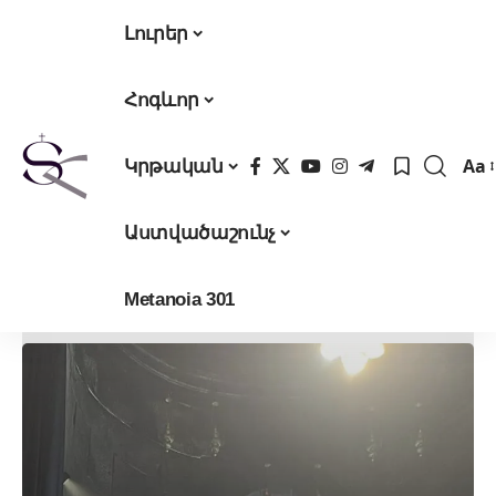
Լուրեր
Հոգևոր
Aa
Կրթական
Fon
Res
Աստվածաշունչ
Metanoia 301