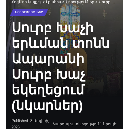
Հոգևոր կայքէջ
>
Լրահոս
>
Նորություններ
>
Սուրբ Խաչի երևման տոնն Ապարանի Սուրբ Խաչ եկեղեցում (նկարներ)
ՆՈՐՈՒԹՅՈՒՆՆԵՐ
Սուրբ Խաչի
երևման տոնն
Ապարանի
Սուրբ Խաչ
եկեղեցում
(նկարներ)
Published: 8 Մայիսի,
Կարդալու տևողություն՝ 1 րոպե:
2023