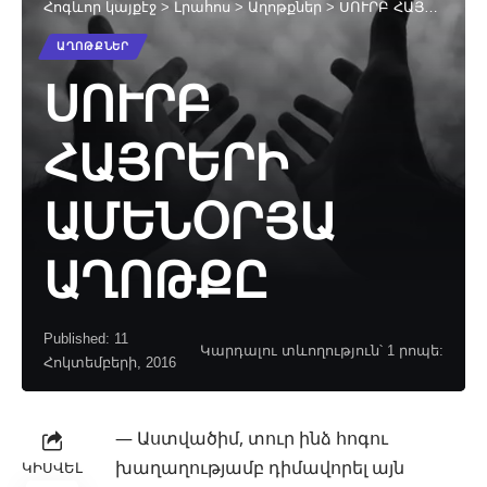
Հոգևոր կայքէջ
>
Լրահոս
>
Աղոթքներ
>
ՍՈՒՐԲ ՀԱՅՐԵՐԻ ԱՄԵՆՕՐՅԱ ԱՂՈԹՔԸ
ԱՂՈԹՔՆԵՐ
ՍՈՒՐԲ
ՀԱՅՐԵՐԻ
ԱՄԵՆՕՐՅԱ
ԱՂՈԹՔԸ
Published: 11
Կարդալու տևողություն՝ 1 րոպե:
Հոկտեմբերի, 2016
— Աստվածիմ, տուր ինձ հոգու
խաղաղությամբ դիմավորել այն
ԿԻՍՎԵԼ