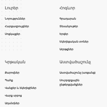
Լուրեր
Հոգևոր
Նորություններ
Գրադարան
Հարցազրույցներ
Տեսանյութեր
Սոցկայքեր
Երգեր
Եկեղեցական տոներ
Աղոթքներ
Կրթական
Աստվածաշունչ
Քարոզներ
Աստվածաշունչ (առցանց)
Պահք
Սուրբգրքային
ընթերցվածքներ
Վանքեր և եկեղեցիներ
Վարք սրբոց
Աղանդներ