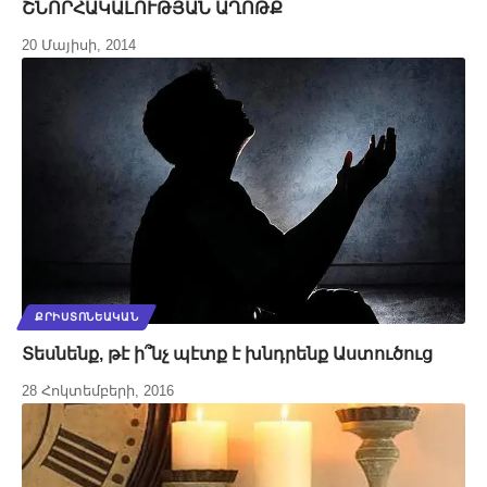
ՇՆՈՐՀԱԿԱԼՈՒԹՅԱՆ ԱՂՈԹՔ
20 Մայիսի, 2014
ՔՐԻՍՏՈՆԵԱԿԱՆ
Տեսնենք, թէ ի՞նչ պէտք է խնդրենք Աստուծուց
28 Հոկտեմբերի, 2016