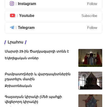
Instagram
Follow
Youtube
Subscribe
Telegram
Follow
Լրահոս
Մարտի 29-ին Ծաղկազարդի տոնն է
Եկեղեցական տոներ
Բամբասողների և վարդապետներին
չդատելու մասին
Քրիստոնեական
Գալստյան կիրակի (Մեծ պահքի
վեցերորդ կիրակի)