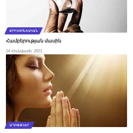
ՔՐԻՍՏՈՆԵԱԿԱՆ
Համբերության մասին
14 Հունվարի, 2021
ԱՂՈԹՔՆԵՐ