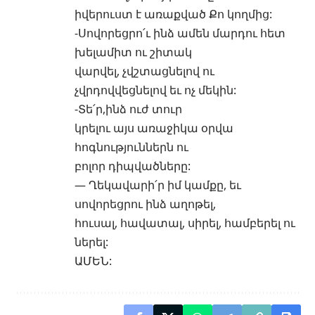
իվերուստ է առաքված Քո կողմից:
-Սովորեցրո՛ւ ինձ ամեն մարդու հետ
խելամիտ ու շիտակ
վարվել, չվշտացնելով ու
չվրդովվեցնելով եւ ոչ մեկին:
-Տե՛ր,ինձ ուժ տուր
կրելու այս առաջիկա օրվա
հոգնություններն ու
բոլոր դիպվածները:
— Ղեկավարի՛ր իմ կամքը, եւ
սովորեցրու ինձ աղոթել,
հուսալ, հավատալ, սիրել, համբերել ու
ներել:
ԱՄԵՆ: