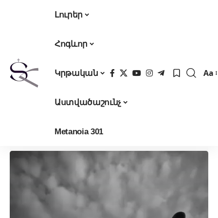
Լուրեր
Հոգևոր
Aa
Կրթական
Fon
Res
Աստվածաշունչ
Metanoia 301