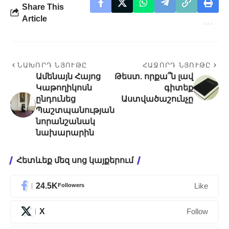
Share This
Article
ՆԱԽՈՐԴ ՆՅՈՒԹԸ
ՀԱՋՈՐԴ ՆՅՈՒԹԸ
Ամենայն Հայոց
Թեստ. որքա՞ն լավ
Կաթողիկոսն
գիտեք
ընդունեց
Աստվածաշունչը
Պաշտպանության
նորանշանակ
նախարարին
Հետևեք մեզ սոց կայքերում
24.5K
Followers
Like
X
Follow