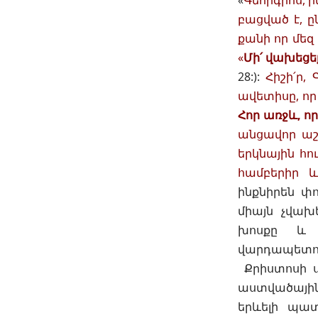
«
Գեորգիոս, 
բացված է, ը
քանի որ մեզ
«
Մի՛ վախեցեք
28
:):
Հիշի՛ր
ավետիսը, որ
Հոր առջև, որ
անցավոր աշխ
երկնային հո
համբերիր 
ինքնիրեն փ
միայն չվախ
խոսքը և 
վարդապետութ
Քրիստոսի ս
աստվածային
երևելի պատ