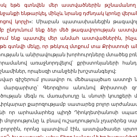
սկ եթե գտնվեն մեր աստվածներին թշնամանող 
ջանքի ենթարկել, մինչև նրանց դժնդակ կրոնը վեր
ոցով կորչի
»: Միաբան պատասխանեցին թագավոր
մբ ընդունում ենք ձեր մեծ թագավորության աստվ
ում ենք պատվել մեր անմահ աստվածներին, ինչպե
եթե գտնվի մեկը, որ թեկուզ մտքում տա Քրիստոսի ա
ության և անիրավության խորհուրդները մտածեց բ
րամանով առաջնորդվելով` քրիստոնյաների հանդ
նամիներ, որպեսզի տանջեին խոշտանգելով:
ար գիշերում լուսավոր ու մեծապայծառ աստղի 
մարգարիտը` Գեորգիոս անունով Քրիստոսի զ
ւթյան մեգն ու մառախուղը և սնոտի կուռքերի մոլ
փրկարար քարոզությամբ սատարեց բոլոր արժանավո
անի որ արհամարհեց պիղծ Դիոկղետիանոսի սպառ
 մոլորությունը և բնավ ուշադրություն չդարձրեց 
ց բոլորին, որոնց պատվում էին, աստվածասեր սրտո