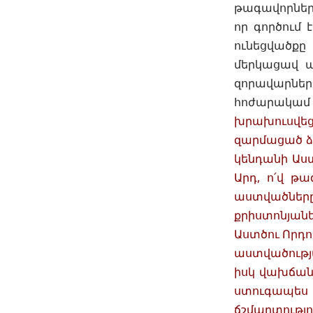
թագավորները
որ գործում 
ունեցվածք
մերկացավ ա
զորավարների
հոժարակամ
խրախուսվեց
զարմացած ձե
կենդանի Աստ
Արդ, ո՛վ թա
աստվածները
քրիստոնյանե
Աստծու Որդու
աստվածությ
իսկ վախճանվ
ստուգապես 
ճշմարտությո