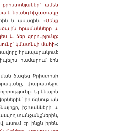
քրիստոնյաներ` ամեն
անա և նրանց հիշատակը
ին և ասացին. «
Մենք
ածային հրամանները և
ս և ձեր զորությունը:
նունը` կմատնվի մահի
»:
ռնավորը հրապարակում:
իպելիս համարում էին
նման ծագեց Քրիստոսի
որականը, փարատելու
որությունը: Երկնային
րներին` իր ճգնության
նալիքը, իշխանների և
սպասվող տանջանքներին,
վ ասում էր ինքն իրեն.