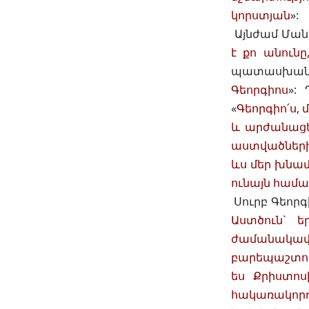
կորստյան
»:
Այնժամ Մանգ
է քո անունը
պատասխանե
Գեորգիոս
»:
«
Գեորգիո՛ս, 
և արժանացե
աստվածներին
ևս մեր խնամ
ունայն համար
Սուրբ Գեորգ
Աստծուն` ե
ժամանակավոր
բարեպաշտութ
ես Քրիստոս
հակառակորդ