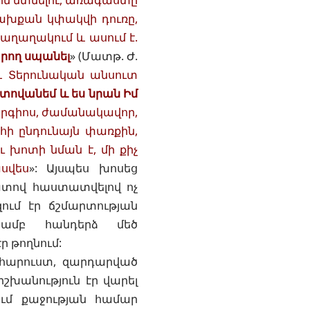
քին մտնելու, առագաստը
նախքան կփակվի դուռը,
 աղաղակում և ասում է.
արող սպանել
» (
Մատթ. Ժ.
և Տերունական անսուտ
տովանեմ և ես նրան Իմ
եորգիոս, ժամանակավոր,
հի ընդունայն փառքին,
ւ խոտի նման է, մի քիչ
սվես
»: Այսպես խոսեց
ատով հաստատվելով ոչ
ում էր ճշմարտության
յամբ հանդերձ մեծ
ր թողնում:
 հարուստ, զարդարված
խանություն էր վարել
ում քաջության համար