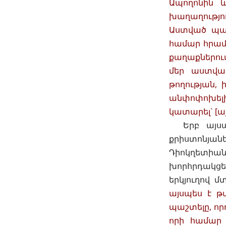
Ապողոնին և
խաղաղությու
Աստված պատ
համար հրամա
քաղաքներու
մեր աստված
թողության, 
անփոփոխել
կատարել` [ա
Երբ այսպի
քրիստոնյան
Դիոկղետիանո
խորհրդակցե
երկյուղով մ
այսպես է թ
պաշտելը, որ
որի համար 