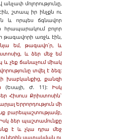
 անչափ մոլորությունը,
էին, շտապ իր ինչքն ու
ին և որպես ճգնավոր
ի հրապարակում բոլոր
որ թագավորի առջև էին,
նյա եմ, թագավո՛ր, և
ստոսից, և ձեր մեջ եմ
պ և չեք ճանաչում միակ
րությունը տվել է ձեզ:
երի խաբկանքից, քանզի
ն
(
Եսայի, Ժ. 11
):
Իսկ
եր Հիսուս Քրիստոսին`
արյալ Երրորդություն մի
ենք բարեպաշտությամբ,
 Իսկ ձեր պաշտամունքը
անք է և չկա դրա մեջ
ագուներին սատակման ու