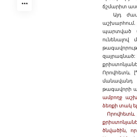
ճշմարիտ աս
Այդ ժամ
աշխարհում.
պարտված սն
ունենալով
թագավորությ
զայրագնած:
քրիստոնյանե
Որովհետև [
մանավանդ 
թագավորի ան
ամբողջ աշխ
ձեռքի տակ եք
Որովհետև 
քրիստոնյանե
ծնվածին, ո