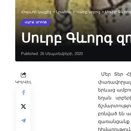
Հոգևոր կայքէջ
>
Լրահոս
>
Վարք սրբոց
>
Սուրբ Գևոր
ՎԱՐՔ ՍՐԲՈՑ
Սուրբ Գևորգ 
Published: 26 Սեպտեմբերի, 2020
Մեր Տեր Հի
փառավորյա
ԿԻՍՎԵԼ
երևաց ամբող
եղան սրբե
ճշմարտությ
բռնված
են ա
զառանցանք 
հիմարությու