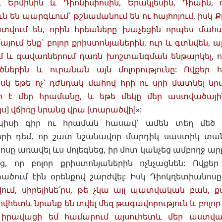
 Երմինին և Դիոնիսիոսին, Երակլեսին, Դիաին,
ն են պարգևում` թշնամանում են ու հայհոյում, իսկ 
վում են, որին հրեաները խաչեցին որպես մահ
յում ենք` բոլոր քրիստոնյաներին, ուր և գտնվեն, ա
մ և գավառներում դառն խոշտանգման ենթարկել, ո
ներին և ուրանան այն մոլորությունը: Ովքեր 
իսկ եթե ոչ` դժնդակ մահով հրի ու սրի մատնել նր
ի է մեր հրամանը, և եթե մեկը մեր աստվածայ
յս] վճիռը նրանց վրա [տարածվի]
»:
սի գիր ու հրաման հասավ` ամեն տեղ մեծ հ
երի դեմ, որ շատ նշանավոր մարդիկ սաստիկ տան
սը առավել ևս մոլեգնեց, իր մոտ կանչեց ամբողջ արքո
ց, որ բոլոր քրիստոնյաներին ոչնչացնեն: Ովքե
տածում էին օրենքով շարժվել: Իսկ Դիոկղետիանոս
վում, սիրելինե՛րս, թե չկա այլ պատվական բան,
ովհետև նրանք են տվել մեզ թագավորություն և բոլոր
իրավացի եմ համարում այսուհետև մեր աստված