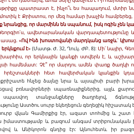
ինչո՞ւ ես դատարկ, ահա Տերը կանչում է Իր հարսանի
նթրիքը պատրաստ է, ինչո՞ւ ես հապաղում, մտիր 
 մոտիկ է Քրիստոս, որ մեզ համար խաչին համբերեց,
 նրանցից, որ մարմինն են սպանում, իսկ ոգին չեն կ
, Գեորգիո՛ս, ավետարանական վարդապետությունը 
 ասաց. «
Ով Ինձ խոստովանի մարդկանց առջև` կխոս
 երկնքում է
»
(
Մատթ. Ժ. 32
,
Ղուկ. ԺԲ. 8
):
Մի՛ նայիր, Գ
արհիս, որ երկնային կյանքի ստվերն է, և աշխար
ւյսի համեմատ: Չէ՞ որ մարդու ամեն փառք ծաղկի ո
և հրեշտակների հետ հավերժական կյանքին կդա
ոքրիշատե հնչեց ձայնը նրա և այսպիսի բարի խր
եցավ բռնավորների սպառնալիքներից, այլև քարոզ
սպասվող տանջանքները ծաղրելով, ճգնութ
յունը Աստծու սուրբ եկեղեցուն գեղեցիկ հիշատակ է
ուրբ վկան Գամիրքից էր, ազատ տոհմից և շատ
 իմաստությամբ և բազում անգամ տրիբունական իշ
վով և Անիկորոն գնդից էր: Այնուհետև իր բազ