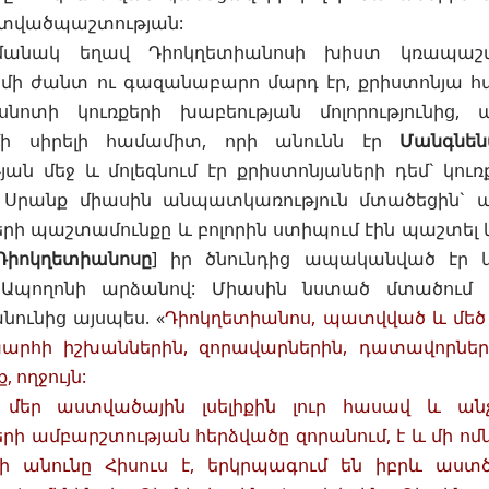
տվածպաշտության:
անակ եղավ
Դիոկղետիանոսի
խիստ կռապաշտու
 մի ժանտ ու գազանաբարո մարդ էր, քրիստոնյա 
ոտի կուռքերի խաբեության մոլորությունից, 
 մի սիրելի համամիտ, որի անունն էր
Մանգնեն
ան մեջ և մոլեգնում էր քրիստոնյաների դեմ` կու
 Սրանք միասին անպատկառություն մտածեցին` 
րի պաշտամունքը և բոլորին ստիպում էին պաշտել 
Դիոկղետիանոսը
] իր ծնունդից ապականված էր կո
Ապողոնի արձանով: Միասին նստած մտածում 
ունից այսպես. «
Դիոկղետիանոս, պատվված և մեծ 
արհի իշխաններին, զորավարներին, դատավորներ
, ողջույն:
մեր աստվածային լսելիքին լուր հասավ և ան
րի ամբարշտության հերձվածը զորանում, է և մի ոմ
րի անունը Հիսուս է, երկրպագում են իբրև աստ