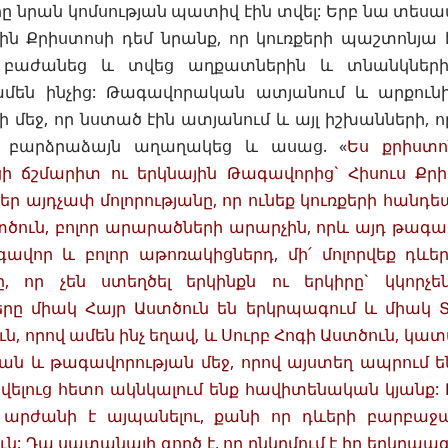
 նրան կոմսության պատիվ էին տվել: Երբ նա տեսավ
էին Քրիստոսի դեմ նրանք, որ կուռքերի պաշտոնյա 
ը բաժանեց և տվեց աղքատներին և տնանկներ
մեն ինչից: Թագավորական ատյանում և արքուն
 մեջ, որ նստած էին ատյանում և այլ իշխանների, 
 բարձրաձայն աղաղակեց և ասաց. «
Ես քրիստո
ի ճշմարիտ ու երկնային Թագավորից` Հիսուս Քրի
ր այդչափ մոլորությանը, որ ունեք կուռքերի հանդե
ծուն, բոլոր արարածների արարչին, որև այդ թագավո
գավոր և բոլոր աթոռակիցներդ, մի՛ մոլորվեք դև
, որ չեն ստեղծել երկինքն ու երկիրը` կկորչե
րը միակ Հայր Աստծուն են երկրպագում և միակ Տ
ն, որով ամեն ինչ եղավ, և Սուրբ Հոգի Աստծուն, կատ
ան և թագավորության մեջ, որով այստեղ ապրում 
ելուց հետո ակնկալում ենք հավիտենական կյանք:
արժանի է այպանելու, քանի որ դևերի բարբաջ
ւն: Դա սատանայի գործ է, որ ընկղմում է իր երկրպ