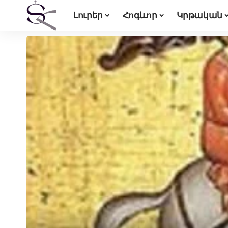
Լուրեր
Հոգևոր
Կրթական