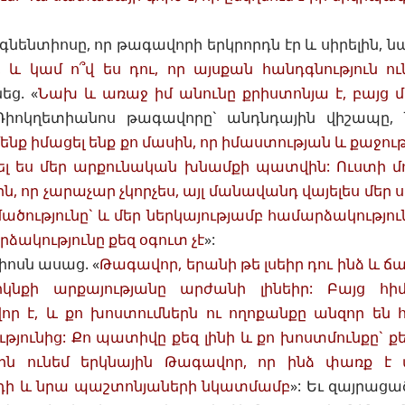
նենտիոսը, որ թագավորի երկրորդն էր և սիրելին, նա
, և կամ ո՞վ ես դու, որ այսքան հանդգնություն ու
ց. «
Նախ և առաջ իմ անունը քրիստոնյա է, բայց մ
 Դիոկղետիանոս թագավորը` անդնդային վիշապը,
մենք իմացել ենք քո մասին, որ իմաստության և քաջու
լ ես մեր արքունական խնամքի պատվին: Ուստի մո
, որ չարաչար չկորչես, այլ մանավանդ վայելես մեր
ածությունը` և մեր ներկայությամբ համարձակություն 
ձակությունը քեզ օգուտ չէ
»:
իոսն ասաց. «
Թագավոր, երանի թե լսեիր դու ինձ և 
րկնքի արքայությանը արժանի լինեիր: Բայց հի
 է, և քո խոստումներն ու ողոքանքը անզոր են հ
յունից: Քո պատիվը քեզ լինի և քո խոստմունքը` ք
ին ունեմ երկնային Թագավոր, որ ինձ փառք է 
ի և նրա պաշտոնյաների նկատմամբ
»: Եւ զայրաց