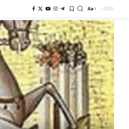
Aa
Font
Resizer