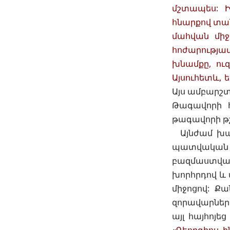
մշտապես: Ի
հնարքով տան
մահվան միջ
հոժարությա
խնամքը, ուզ
Այսուհետև, 
Այս ամբարշտ
Թագավորի հ
թագավորի թշ
Այնժամ խավ
պատվական 
բազմաստվածո
խորհրդով և 
միջոցով: Ք
զորավարների
այլ հայհոյե