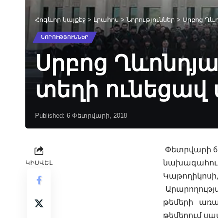
Հոգևոր կայքէջ
>
Լրահոս
>
Նորություններ
>
Սրբոց Ղև
ՆՈՐՈՒԹՅՈՒՆՆԵՐ
Սրբոց Ղևոնդյա
տեղի ունեցավ
Published: 6 Փետրվարի, 2018
Փետրվարի 6-
նախագահու
ԿԻՍՎԵԼ
Կաթողիկոսի,
Արարողությա
թեմերի առա
թեմերում սպ