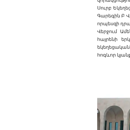
զորակցությո
Սուրբ Եկեղե
Գարեգին Բ Վ
որպեսզի դրա
Վերջում Ամ
հայրենի եր
եկեղեցական
հոգևոր կյան