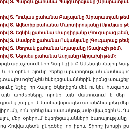
վ Տ. Պարգև քահանա Պալգևորգյանը (Արարատյա
վ Տ. Ղուկաս քահանա Բալայանը (Արարատյան թեմ)
 Տ. Ավետիք քահանա Մարտիրոսյանը (Սյունյաց թե
վ Տ. Եզնիկ քահանա Մարդիրյանը (Գուգարաց թեմ)
վ Տ. Մամբրե քահանա Ոսկանյանը (Գուգարաց թեմ)
վ Տ. Սեդրակ քահանա Աղասյանը (Տավուշի թեմ),
վ Տ. Ներսես քահանա Ասրյանը (Արցախի թեմ):
գևաբաշխումների Գարեգին Բ Ամենայն Հայոց Կաթ
 և իր օրհնությունը բերեց արարողության մասնակիցն
շտապես ոգեշնչեն եկեղեցականներին իրենց առաքելո
յունը նշեց, որ Հայոց Եկեղեցին մեկ ու կես հազարա
 այն արժեքները, որոնք այն մատուցում է մեր
դրանց շարքում մասնավորապես առանձնացրեց մեր 
իրումը, որն իրենց նահատակությամբ վկայեցին Ս. Ղ
լով մեր օրերում եկեղեցականների ծառայությանը
յոց Հովվապետն ընդգծեց, որ իբրև Տիրոջ խոսքի քա