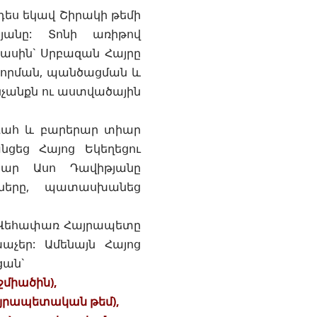
ես եկավ Շիրակի թեմի
յանը: Տոնի առիթով
 դասին` Սրբազան Հայրը
ժևորման, պանծացման և
նչանքն ու աստվածային
գահ և բարերար տիար
նցեց Հայոց Եկեղեցու
Տիար Ասո Դավիթյանը
ները, պատասխանեց
վ Վեհափառ Հայրապետը
աչեր: Ամենայն Հայոց
ցան`
միածին),
յրապետական թեմ),