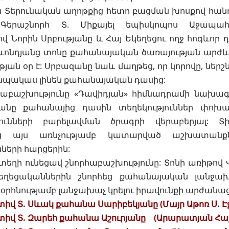
Տերունական աղոթքից հետո բացման խոսքով հանդ
Գերաշնորհ Տ. Միքայել եպիսկոպոս Աջապահ
ով Նորին Սրբությանը և Հայ Եկեղեցու ողջ հոգևոր
. Ղևոնդյանց տոնը քահանայական ծառայության ար
ան օր է: Սրբազանը նաև մաղթեց, որ կորովը, ներշ
անպակաս լինեն քահանայական դասից:
աբաշխությունը «Դավիդյան» հիմնադրամի նախա
անը քահանայից դասին տեղեկություններ փոխա
թյունների բարելավման ծրագրի վերաբերյալ: 
եց այս առնչությամբ կատարված աշխատանք
ների հարցերին:
տեղի ունեցավ շնորհաբաշխությունը: Տոնի առիթո
եղեցականներին շնորհեց քահանայական լանջախ
օրհնությամբ լանջախաչ կրելու իրավունքի արժանա
 Տ. Սևակ քահանա Սարիբեկյանը (Մայր Աթոռ Ս. Էջ
վ Տ. Զարեհ քահանա Աշուրյանը (Արարատյան Հա