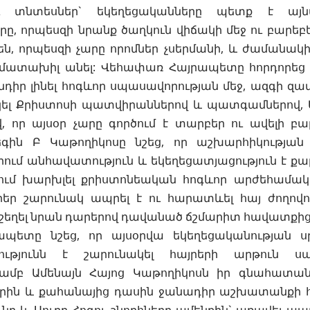
ւ տնտեսներ` եկեղեցականները պետք է այ
ը, որպեսզի նրանք ծաղկուն վիճակի մեջ ու բարեբե
նեն, որպեսզի չարը որոմներ չսերմանի, և ժամանա
մատախիլ անել: Վեհափառ Հայրապետը հորդորեց 
ր լինել հոգևոր սպասավորության մեջ, ազգի զավակ
լ Քրիստոսի պատվիրաններով և պատգամներով, 
վ, որ այսօր չարը գործում է տարբեր ու ավելի բ
եգին Բ Կաթողիկոսը նշեց, որ աշխարհիկությա
ւմ անհավատություն և եկեղեցատյացություն է քա
ում խարխլել քրիստոնեական հոգևոր արժեհամակա
րեր շարունակ ապրել է ու հարատևել հայ ժողովո
 շեղել նրան դարերով դավանած ճշմարիտ հավատքից
ապետը նշեց, որ այսօրվա եկեղեցականության 
ւթյունն է շարունակել հայրերի արթուն սպա
ամբ Ամենայն Հայոց Կաթողիկոսն իր գնահատան
րին և քահանայից դասին ջանադիր աշխատանքի հա