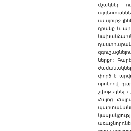
մշակներ ո
այգեստաններ
աչալուրջ լի
դրանք և ար
նախանձախնդի
դաստիարակե
զգուշացնելո
ներքո: Գար
ժամանակներո
փորձ է արվ
որոնցով դա
շփոթեցնել և
Հայոց Հայր
պարտականո
կապակցությ
առաջնորդնե