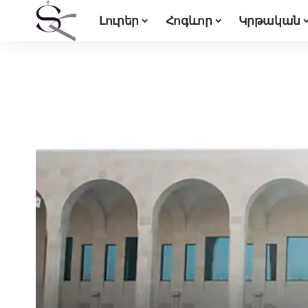
Լուրեր
Հոգևոր
Կրթական