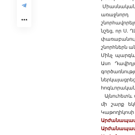
Միասնական 
առաջնորդ 
շնորհավորել
նշեց, որ Ս
փառաբանությ
շնորհներն 
Մինչ պարգև
Ասո Դավիդյ
գործառնու
ներկայացր
հոգևորական
Այնուհետև 
մի շարք եկ
Կաթողիկոսի 
Արժանապատիվ
Արժանապատի