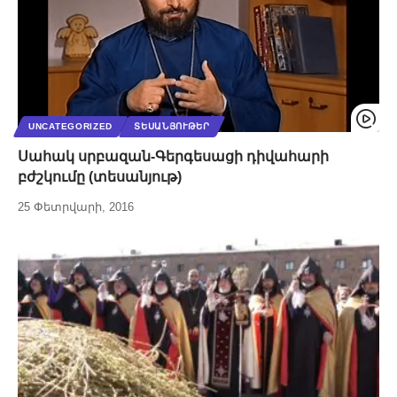
UNCATEGORIZED
ՏԵՍԱՆՅՈՒԹԵՐ
Սահակ սրբազան-Գերգեսացի դիվահարի
բժշկումը (տեսանյութ)
25 Փետրվարի, 2016