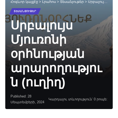
Հոգևոր կայքէջ
>
Լրահոս
>
Տեսանյութեր
>
Սրբալույս Մյուռոնի օրհնության արարողություն (ուղիղ)
ՏԵՍԱՆՅՈՒԹԵՐ
Սրբալույս
Մյուռոնի
օրհնության
արարողությու
ն (ուղիղ)
Published: 28
Կարդալու տևողություն՝ 0 րոպե:
Սեպտեմբերի, 2024