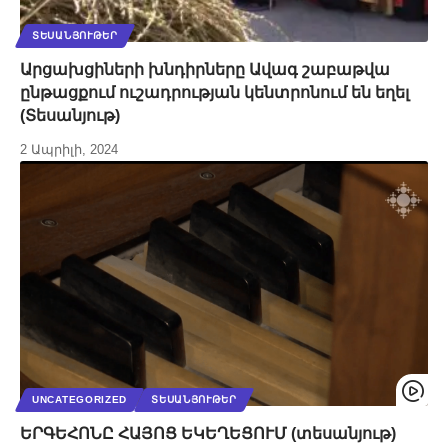
ՏԵՍԱՆՅՈՒԹԵՐ
Արցախցիների խնդիրները Ավագ շաբաթվա
ընթացքում ուշադրության կենտրոնում են եղել
(Տեսանյութ)
2 Ապրիլի, 2024
UNCATEGORIZED
ՏԵՍԱՆՅՈՒԹԵՐ
ԵՐԳԵՀՈՆԸ ՀԱՅՈՑ ԵԿԵՂԵՑՈՒՄ (տեսանյութ)