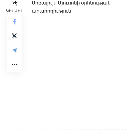
Սրբալույս Մյուռոնի օրհնության
արարողո
ւթյուն
ԿԻՍՎԵԼ