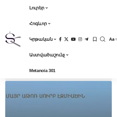
Լուրեր
Հոգևոր
Aa
Կրթական
Fon
Res
Աստվածաշունչ
Metanoia 301