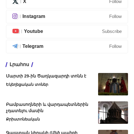
X
Follow
Instagram
Follow
Youtube
Subscribe
Telegram
Follow
Լրահոս
Մարտի 29-ին Ծաղկազարդի տոնն է
Եկեղեցական տոներ
Բամբասողների և վարդապետներին
չդատելու մասին
Քրիստոնեական
Գալստյան կիրակի (Մեծ պահքի