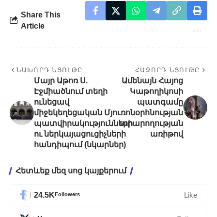
Share This
Article
ՆԱԽՈՐԴ ՆՅՈՒԹԸ
ՀԱՋՈՐԴ ՆՅՈՒԹԸ
Մայր Աթոռ Ս.
Ամենայն Հայոց
Էջմիածնում տեղի
Կաթողիկոսի
ունեցավ
պատգամը
միջեկեղեցական
Մյուռոնօրհնության
պատվիրակությունների
արարողության
ու ներկայացուցիչների
առիթով
հանդիպում (նկարներ)
Հետևեք մեզ սոց կայքերում
24.5K
Followers
Like