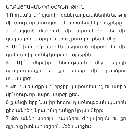
ԵՂԲԱՅՐԱԿԱՆ ՓՈԽՕԳՆՈՒԹԻՒՆ
1 Որդեա՛կ, մի՛ զլացիր օգնել աղքատներին եւ թոյլ
մի՛ տուր, որ տուայտեն կարօտեալների աչքերը:
2 Քաղցած մարդուն մի՛ տրտմեցրու եւ մի՛
զայրացրու մարդուն նրա չքաւորութեան մէջ:
3 Մի՛ խռովի՛ր արդէն նեղուած սիրտը եւ մի՛
դանդաղիր օգնել կարօտեալներին:
4 Մի՛ մերժիր նեղութեան մէջ եղողի
պաղատանքը եւ քո երեսը մի՛ դարձրու
տնանկից:
5 Քո հայեացքը մի՛ շրջիր կարօտեալից եւ առիթ
մի՛ տուր, որ մարդ անիծի քեզ,
6 քանզի երբ նա իր հոգու դառնութեան պահին
քեզ անիծի, նրա խնդրանքը կը լսի Տէրը:
7 Քո անձը սիրելի՛ դարձրու ժողովրդին եւ քո
գլուխը խոնարհեցրո՛ւ մեծի առջեւ: