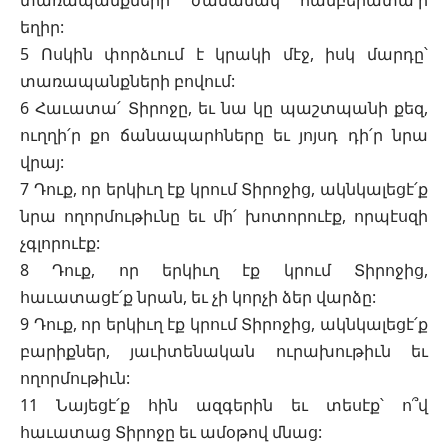
տառապանքների ժամանակ համբերատա՛ր
եղիր:
5 Ոսկին փորձւում է կրակի մէջ, իսկ մարդը՝
տառապանքների բովում:
6 Հաւատա՛ Տիրոջը, եւ նա կը պաշտպանի քեզ,
ուղղի՛ր քո ճանապարհները եւ յոյսդ դի՛ր նրա
վրայ:
7 Դուք, որ երկիւղ էք կրում Տիրոջից, ակնկալեցէ՛ք
նրա ողորմութիւնը եւ մի՛ խոտորուէք, որպէսզի
չգլորուէք:
8 Դուք, որ երկիւղ էք կրում Տիրոջից,
հաւատացէ՛ք նրան, եւ չի կորչի ձեր վարձը:
9 Դուք, որ երկիւղ էք կրում Տիրոջից, ակնկալեցէ՛ք
բարիքներ, յաւիտենական ուրախութիւն եւ
ողորմութիւն:
11 Նայեցէ՛ք հին ազգերին եւ տեսէք՝ ո՞վ
հաւատաց Տիրոջը եւ ամօթով մնաց: