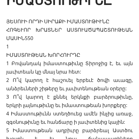
ԻՄԱՍՏՈՒԹԻՒՆԸ
ՅԵՍՈՒԻ ՈՐԴԻ ՍԻՐԱՔԻ ԻՄԱՍՏՈՒԹԻՒՆԸ
ՀՈԳԵՒՈՐ ԽՐԱՏՆԵՐ ԱՍՏՈՒԱԾԱՊԱՇՏՈՒԹԵԱՆ
ՄԱՍԻՆ550
1
ԻՄԱՍՏՈՒԹԵԱՆ ԽՈՐՀՈՒՐԴԸ
1 Բովանդակ իմաստութիւնը Տիրոջից է, եւ այն
յաւիտեան կը մնայ նրա հետ:
2 Ո՞վ կարող է հաշուել երբեւէ ծովի աւազը,
անձրեւների շիթերը եւ յաւիտենութեան օրերը:
3 Ո՞վ կարող է քննել երկնքի բարձրութիւնը,
երկրի լայնութիւնը եւ իմաստութեան խորքերը:
4 Իմաստութիւնն ստեղծուեց ամէն ինչից առաջ,
զգօնութիւնը եւ հանճարը ի յաւիտենից կային:
5 Իմաստութեան աղբիւրը բարձրեալ Աստծու
խօսքն է, եւ նրա ճանապարհները