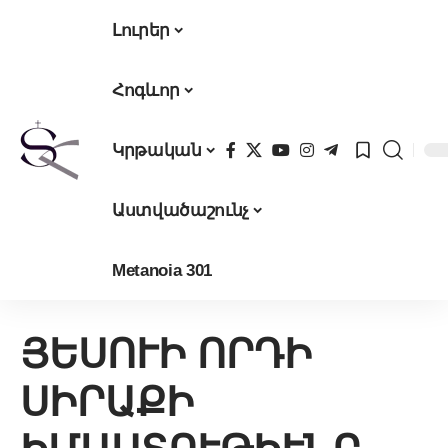
Լուրեր
Հոգևոր
Կրթական
Աստվածաշունչ
Metanoia 301
ՅԵՍՈՒԻ ՈՐԴԻ
ՍԻՐԱՔԻ