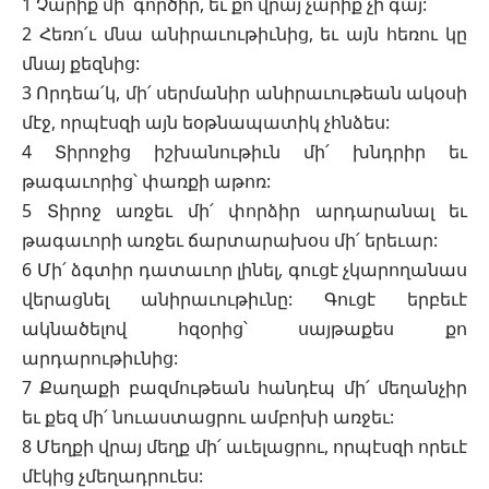
1 Չարիք մի՛ գործիր, եւ քո վրայ չարիք չի գայ:
2 Հեռո՛ւ մնա անիրաւութիւնից, եւ այն հեռու կը
մնայ քեզնից:
3 Որդեա՛կ, մի՛ սերմանիր անիրաւութեան ակօսի
մէջ, որպէսզի այն եօթնապատիկ չհնձես:
4 Տիրոջից իշխանութիւն մի՛ խնդրիր եւ
թագաւորից՝ փառքի աթոռ:
5 Տիրոջ առջեւ մի՛ փորձիր արդարանալ եւ
թագաւորի առջեւ ճարտարախօս մի՛ երեւար:
6 Մի՛ ձգտիր դատաւոր լինել, գուցէ չկարողանաս
վերացնել անիրաւութիւնը: Գուցէ երբեւէ
ակնածելով հզօրից՝ սայթաքես քո
արդարութիւնից:
7 Քաղաքի բազմութեան հանդէպ մի՛ մեղանչիր
եւ քեզ մի՛ նուաստացրու ամբոխի առջեւ:
8 Մեղքի վրայ մեղք մի՛ աւելացրու, որպէսզի որեւէ
մէկից չմեղադրուես: