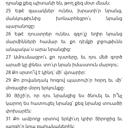
դրանք քեզ պիտանի են, թող քեզ մօտ մնան:
25 Եթէ զաւակներ ունես, խրատի՛ր նրանց,
մանկութիւնից խոնարհեցրո՛ւ նրանց
պարանոցը:
26 Եթէ դուստրեր ունես, զգո՛յշ եղիր նրանց
մարմինների համար եւ քո դէմքի լրջութիւնն
անպակա՛ս արա նրանցից:
27 Ամուսնացրո՛ւ քո դստերը, եւ դու մեծ գործ
արած կը լինես. տո՛ւր նրան իմաստուն մարդու:
28 Քո սրտո՞վ է կինդ՝ մի՛ վտարիր:
29 Քո բովանդակ հոգով պատուի՛ր հօրդ եւ մի՛
մոռացիր մօրդ երկունքը:
30 Յիշի՛ր, որ դու նրանցից ես ծնուել եւ ի՞նչ
կարող ես հատուցել նրանց՝ քեզ նրանց տուածի
փոխարէն:
31 Քո ամբողջ սրտով երկի՛ւղ կրիր Տիրոջից եւ
յարգի՛ր նրա քահանաներին: