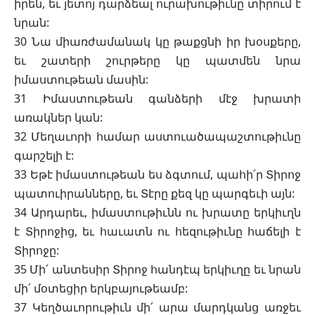
իրեն, եւ յետոյ դարձեալ ուրախութիւնը տիրում է
նրան:
30 Նա միառժամանակ կը թաքցնի իր խօսքերը,
եւ շատերի շուրթերը կը պատմեն նրա
իմաստութեան մասին:
31 Իմաստութեան գանձերի մէջ խրատի
առակներ կան:
32 Մեղաւորի համար աստուածապաշտութիւնը
գարշելի է:
33 Եթէ իմաստութեան ես ձգտում, պահի՛ր Տիրոջ
պատուիրանները, եւ Տէրը քեզ կը պարգեւի այն:
34 Արդարեւ, իմաստութիւնն ու խրատը երկիւղն
է Տիրոջից, եւ հաւատն ու հեզութիւնը հաճելի է
Տիրոջը:
35 Մի՛ անտեսիր Տիրոջ հանդէպ երկիւղը եւ նրան
մի՛ մօտեցիր երկբայութեամբ:
37 Կեղծաւորութիւն մի՛ արա մարդկանց առջեւ