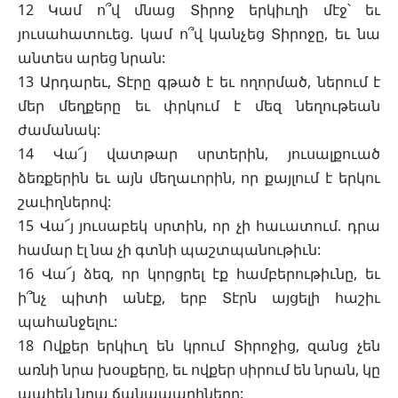
12 Կամ ո՞վ մնաց Տիրոջ երկիւղի մէջ՝ եւ
յուսահատուեց. կամ ո՞վ կանչեց Տիրոջը, եւ նա
անտես արեց նրան:
13 Արդարեւ, Տէրը գթած է եւ ողորմած, ներում է
մեր մեղքերը եւ փրկում է մեզ նեղութեան
ժամանակ:
14 Վա՜յ վատթար սրտերին, յուսալքուած
ձեռքերին եւ այն մեղաւորին, որ քայլում է երկու
շաւիղներով:
15 Վա՜յ յուսաբեկ սրտին, որ չի հաւատում. դրա
համար էլ նա չի գտնի պաշտպանութիւն:
16 Վա՜յ ձեզ, որ կորցրել էք համբերութիւնը, եւ
ի՞նչ պիտի անէք, երբ Տէրն այցելի հաշիւ
պահանջելու:
18 Ովքեր երկիւղ են կրում Տիրոջից, զանց չեն
առնի նրա խօսքերը, եւ ովքեր սիրում են նրան, կը
պահեն նրա ճանապարհները: