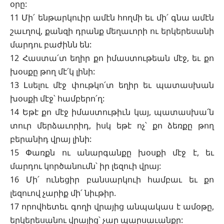
օրը:
11 Մի՛ ենթարկուիր ամէն հողմի եւ մի՛ գնա ամէն
շաւղով, քանզի դրանք մեղաւորի ու երկերեսանի
մարդու բաժինն են:
12 Հաստա՛տ եղիր քո իմաստութեան մէջ, եւ քո
խօսքը թող մէ՛կ լինի:
13 Լսելու մէջ փութկո՛տ եղիր եւ պատասխան
խօսքի մէջ՝ համբերո՛ղ:
14 Եթէ քո մէջ իմաստութիւն կայ, պատասխա՛ն
տուր մերձաւորիդ, իսկ եթէ ոչ՝ քո ձեռքը թող
բերանիդ վրայ լինի:
15 Փառքն ու անարգանքը խօսքի մէջ է, եւ
մարդու կործանումն՝ իր լեզուի վրայ:
16 Մի՛ ունեցիր բանսարկուի համբաւ եւ քո
լեզուով չարիք մի՛ նիւթիր.
17 որովհետեւ գողի վրայից անպակաս է ամօթը,
երկերեսանու վրայից՝ չար պարսաւանքը: