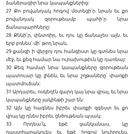
ձանձրացիր նրա կապանքներից:
27 Քո բովանդակ հոգով մօտեցի՛ր նրան եւ քո
բովանդակ զօրութեամբ պահի՛ր նրա
ճանապարհները:
28 Քննի՛ր, փնտռիր, եւ դու կը ճանաչես այն. եւ
երբ բռնես՝ մի՛ թող նրան,
29 քանզի ի վերջոյ դու հանգիստ կը գտնես նրա
մէջ, եւ քեզ համար նա ուրախութիւն կը դառնայ:
30 Քեզ համար նրա կապանքները զօրութեան
պատուար կը լինեն, եւ նրա շղթաները՝ փառքի
պատմուճան:
31 Արդարեւ, ոսկեղէն զարդ կայ նրա վրայ, եւ նրա
կապանքները յակինթի շար են:
32 Այն կը հագնես իբրեւ փառքի զգեստ եւ քո
վրայ կը դնես իբրեւ ցնծութեան պսակ:
33 Որդեա՛կ, եթէ ցանկանաս, կը
դաստիարակուես եւ եթէ հոգով նուիրուես,