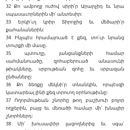
32 Քո ամբողջ ուժով սիրի՛ր Արարչիդ եւ նրա
սպասաւորներին մի՛ անտեսիր:
33 Երկի՛ւղ կրիր Տիրոջից եւ մեծարի՛ր
քահանաներին:
34 Ինչպէս հրամայուած է քեզ, տո՛ւր նրանց
տուրքի մի մասը.
35 պտուղը, յանցանքների համար
սահմանուածը, զոհաբերուած անասունի
թիակները, սրբութեան զոհը եւ սրբազան
ընծաները:
36 Քո ձեռքը մեկնի՛ր տնանկին, որպէսզի
կատարեալ լինի քեզ տրուող օրհնութիւնը:
37 Ողորմութեան շնորհը թող բաշխուի բոլոր
ողջերին, բայց եւ մեռածի համար մի՛ խնայիր
շնորհներդ:
38 Մի՛ խուսափիր լացողներից եւ սգա՛