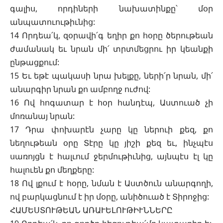
գալիս, որդիների նախատինքը՝ մօր
անպատուութիւնից:
14 Որդեա՛կ, զօրավի՛գ եղիր քո հօրը ծերութեան
ժամանակ եւ նրան մի՛ տրտմեցրու իր կեանքի
ընթացքում:
15 Եւ եթէ պակասի նրա խելքը, ների՛ր նրան, մի՛
անարգիր նրան քո ամբողջ ուժով:
16 Ով հոգատար է հօր հանդէպ, Աստուած չի
մոռանայ նրան:
17 Դրա փոխարէն չարը կը ներուի քեզ, քո
նեղութեան օրը Տէրը կը յիշի քեզ եւ, ինչպէս
սառոյցն է հալւում ջերմութիւնից, այնպէս էլ կը
հալուեն քո մեղքերը:
18 Ով լքում է հօրը, նման է Աստծուն անարգողի,
ով բարկացնում է իր մօրը, անիծուած է Տիրոջից:
ՀԱՄԵՍՏՈՒԹԵԱՆ ԱՌԱՒԵԼՈՒԹԻՒՆՆԵՐԸ