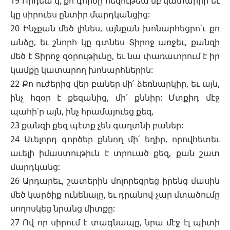
19 Որդեա՛կ, քո գործը հեզութեա՛մբ կատարիր եւ
կը սիրուես ընտիր մարդկանցից:
20 Ինչքան մեծ լինես, այնքան խոնարհեցրո՛ւ քո
անձը, եւ շնորհ կը գտնես Տիրոջ առջեւ, քանզի
մեծ է Տիրոջ զօրութիւնը, եւ նա փառաւորում է իր
կամքը կատարող խոնարհներին:
22 Քո ուժերից վեր բաներ մի՛ ձեռնարկիր, եւ այն,
ինչ հզօր է քեզանից, մի՛ քննիր: Մտքիդ մէջ
պահի՛ր այն, ինչ հրամայուեց քեզ,
23 քանզի քեզ պէտք չեն գաղտնի բաներ:
24 Աւելորդ գործեր քննող մի՛ եղիր, որովհետեւ
աւելի իմաստութիւն է տրուած քեզ, քան շատ
մարդկանց:
26 Արդարեւ, շատերին մոլորեցրեց իրենց մասին
մեծ կարծիք ունենալը, եւ դրանով չար մտածումը
սողոսկեց նրանց միտքը:
27 Ով որ սիրում է տագնապը, նրա մէջ էլ պիտի