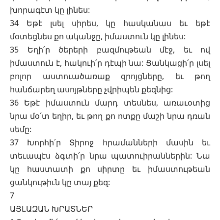
խորագէտ կը լինես:
34 Եթէ լսել սիրես, կը հասկանաս եւ եթէ
մօտեցնես քո ականջը, իմաստուն կը լինես:
35 Եղի՛ր ծերերի բազմութեան մէջ, եւ ով
իմաստուն է, հակուի՛ր դէպի նա: Ցանկացի՛ր լսել
բոլոր աստուածառաք զրոյցները, եւ թող
հանճարեղ ասոյթները չվրիպեն քեզնից:
36 Եթէ իմաստուն մարդ տեսնես, առաւօտից
նրա մօ՛տ եղիր, եւ թող քո ոտքը մաշի նրա դռան
սեմը:
37 Խորհի՛ր Տիրոջ հրամանների մասին եւ
տեւապէս ձգտի՛ր նրա պատուիրաններին: Նա
կը հաստատի քո սիրտը եւ իմաստութեան
ցանկութիւն կը տայ քեզ:
7
ԱՅԼԱԶԱՆ ԽՐԱՏՆԵՐ