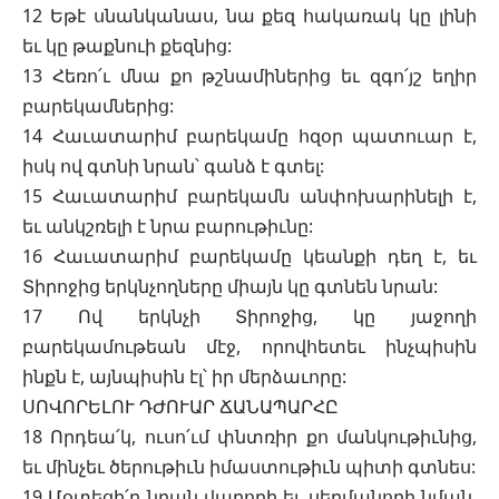
12 Եթէ սնանկանաս, նա քեզ հակառակ կը լինի
եւ կը թաքնուի քեզնից:
13 Հեռո՛ւ մնա քո թշնամիներից եւ զգո՛յշ եղիր
բարեկամներից:
14 Հաւատարիմ բարեկամը հզօր պատուար է,
իսկ ով գտնի նրան՝ գանձ է գտել:
15 Հաւատարիմ բարեկամն անփոխարինելի է,
եւ անկշռելի է նրա բարութիւնը:
16 Հաւատարիմ բարեկամը կեանքի դեղ է, եւ
Տիրոջից երկնչողները միայն կը գտնեն նրան:
17 Ով երկնչի Տիրոջից, կը յաջողի
բարեկամութեան մէջ, որովհետեւ ինչպիսին
ինքն է, այնպիսին էլ՝ իր մերձաւորը:
ՍՈՎՈՐԵԼՈՒ ԴԺՈՒԱՐ ՃԱՆԱՊԱՐՀԸ
18 Որդեա՛կ, ուսո՛ւմ փնտռիր քո մանկութիւնից,
եւ մինչեւ ծերութիւն իմաստութիւն պիտի գտնես:
19 Մօտեցի՛ր նրան վարողի եւ սերմանողի նման,