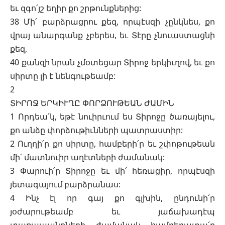
եւ զգո՛յշ եղիր քո շրթունքներից:
38 Մի՛ բարձրացրու քեզ, որպէսզի չընկնես, քո
վրայ անարգանք չբերես, եւ Տէրը չնուաստացնի
քեզ,
40 քանզի նրան չմօտեցար Տիրոջ երկիւղով, եւ քո
սիրտը լի է նենգութեամբ:
2
ՏԻՐՈՋ ԵՐԿԻՒՂԸ ՓՈՐՁՈՒԹԵԱՆ ԺԱՄԻՆ
1 Որդեա՛կ, եթէ նուիրւում ես Տիրոջը ծառայելու,
քո անձը փորձութիւնների պատրաստիր:
2 Ուղղի՛ր քո սիրտը, համբերի՛ր եւ շփոթութեան
մի՛ մատնուիր աղէտների ժամանակ:
3 Փարուի՛ր Տիրոջը եւ մի՛ հեռացիր, որպէսզի
յետագայում բարձրանաս:
4 Ինչ էլ որ գայ քո գլխին, ընդունի՛ր
յօժարութեամբ եւ յաճախադէպ