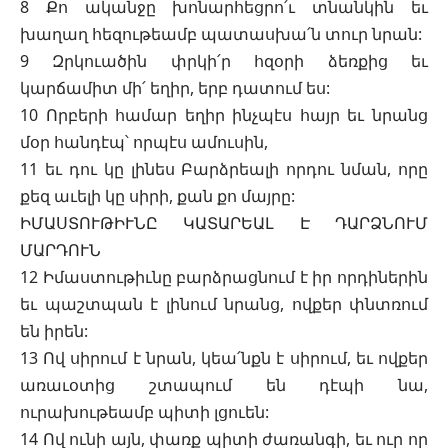
8 Քո ականջը խոնարհեցրո՛ւ տնանկին եւ
խաղաղ հեզութեամբ պատասխա՛ն տուր նրան:
9 Զրկուածին փրկի՛ր հզօրի ձեռքից եւ
կարճամիտ մի՛ եղիր, երբ դատում ես:
10 Որբերի համար եղիր ինչպէս հայր եւ նրանց
մօր հանդէպ՝ որպէս ամուսին,
11 եւ դու կը լինես Բարձրեալի որդու նման, որը
քեզ աւելի կը սիրի, քան քո մայրը:
ԻՄԱՍՏՈՒԹԻՒՆԸ ԿԱՏԱՐԵԱԼ Է ԴԱՐՁՆՈՒՄ
ՄԱՐԴՈՒՆ
12 Իմաստութիւնը բարձրացնում է իր որդիներին
եւ պաշտպան է լինում նրանց, ովքեր փնտռում
են իրեն:
13 Ով սիրում է նրան, կեա՛նքն է սիրում, եւ ովքեր
առաւօտից շտապում են դէպի նա,
ուրախութեամբ պիտի լցուեն:
14 Ով ունի այն, փառք պիտի ժառանգի, եւ ուր որ