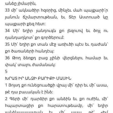
անձը յիմարին,
33 մի՛ ակնածիր հզօրից, մինչեւ մահ պայքարի՛ր
յանուն ճշմարտութեան, եւ Տէր Աստուած կը
պայքարի քեզ հետ:
34 Մի՛ եղիր յանդուգն քո լեզուով եւ ծոյլ ու
դանդաղկոտ՝ քո գործերում:
35 Մի՛ եղիր քո տան մէջ առիւծի պէս եւ դաժան՝
քո ծառաների հանդէպ:
36 Թող ձեռքդ բաց չլինի վերցնելու համար եւ
փակ՝ տալու ժամանակ:
5
ԽՐԱՏ ԻՐ ԱՆՁԻ ԲԱՐԻՔԻ ՄԱՍԻՆ
1 Յոյսդ քո ունեցուածքի վրայ մի՛ դիր եւ մի՛ ասա,
թէ դա բաւական է ինձ:
2 Գերի մի՛ դարձիր քո անձին եւ քո ուժին, մի՛
հպարտացիր քո հարստութեամբ, մի՛ եղիր
յանձնապաստան եւ մի՛ ասա, թէ՝ «Իմ