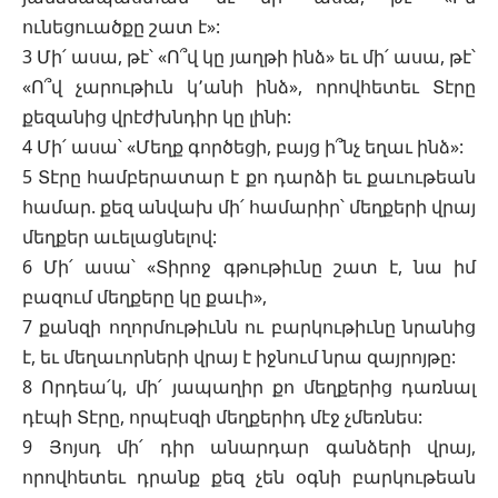
ունեցուածքը շատ է»:
3 Մի՛ ասա, թէ՝ «Ո՞վ կը յաղթի ինձ» եւ մի՛ ասա, թէ՝
«Ո՞վ չարութիւն կ՚անի ինձ», որովհետեւ Տէրը
քեզանից վրէժխնդիր կը լինի:
4 Մի՛ ասա՝ «Մեղք գործեցի, բայց ի՞նչ եղաւ ինձ»:
5 Տէրը համբերատար է քո դարձի եւ քաւութեան
համար. քեզ անվախ մի՛ համարիր՝ մեղքերի վրայ
մեղքեր աւելացնելով:
6 Մի՛ ասա՝ «Տիրոջ գթութիւնը շատ է, նա իմ
բազում մեղքերը կը քաւի»,
7 քանզի ողորմութիւնն ու բարկութիւնը նրանից
է, եւ մեղաւորների վրայ է իջնում նրա զայրոյթը:
8 Որդեա՛կ, մի՛ յապաղիր քո մեղքերից դառնալ
դէպի Տէրը, որպէսզի մեղքերիդ մէջ չմեռնես:
9 Յոյսդ մի՛ դիր անարդար գանձերի վրայ,
որովհետեւ դրանք քեզ չեն օգնի բարկութեան