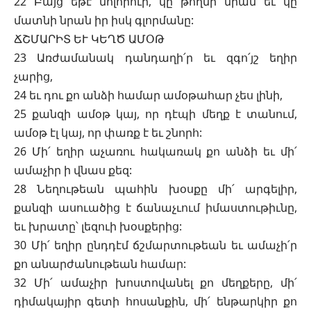
22 Բայց եթէ մոլորուի, կը թողնի նրան եւ կը
մատնի նրան իր իսկ գլորմանը:
ՃՇՄԱՐԻՏ ԵՒ ԿԵՂԾ ԱՄՕԹ
23 Առժամանակ դանդաղի՛ր եւ զգո՛յշ եղիր
չարից,
24 եւ դու քո անձի համար ամօթահար չես լինի,
25 քանզի ամօթ կայ, որ դէպի մեղք է տանում,
ամօթ էլ կայ, որ փառք է եւ շնորհ:
26 Մի՛ եղիր աչառու հակառակ քո անձի եւ մի՛
ամաչիր ի վնաս քեզ:
28 Նեղութեան պահին խօսքը մի՛ արգելիր,
քանզի ասուածից է ճանաչւում իմաստութիւնը,
եւ խրատը՝ լեզուի խօսքերից:
30 Մի՛ եղիր ընդդէմ ճշմարտութեան եւ ամաչի՛ր
քո անարժանութեան համար:
32 Մի՛ ամաչիր խոստովանել քո մեղքերը, մի՛
դիմակայիր գետի հոսանքին, մի՛ ենթարկիր քո