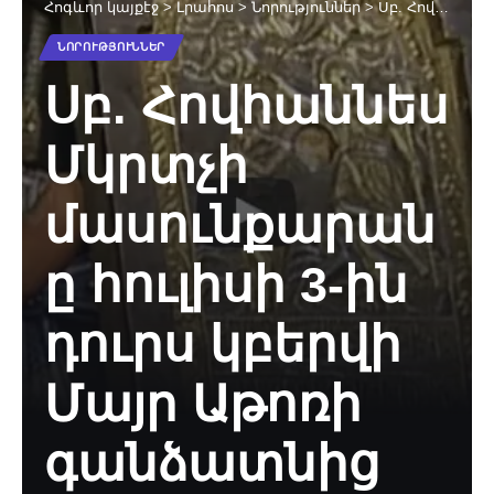
Հոգևոր կայքէջ
>
Լրահոս
>
Նորություններ
>
Սբ. Հովհաննես Մկրտչի մասունքարանը հուլիսի 3-ին դուրս կբերվի Մայր Աթոռի գանձատնից
ՆՈՐՈՒԹՅՈՒՆՆԵՐ
Սբ. Հովհաննես
Մկրտչի
մասունքարան
ը հուլիսի 3-ին
դուրս կբերվի
Մայր Աթոռի
գանձատնից