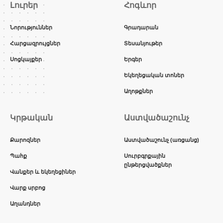
Լուրեր
Հոգևոր
Նորություններ
Գրադարան
Հարցազրույցներ
Տեսանյութեր
Սոցկայքեր
Երգեր
Եկեղեցական տոներ
Աղոթքներ
Կրթական
Աստվածաշունչ
Քարոզներ
Աստվածաշունչ (առցանց)
Պահք
Սուրբգրքային
ընթերցվածքներ
Վանքեր և եկեղեցիներ
Վարք սրբոց
Աղանդներ