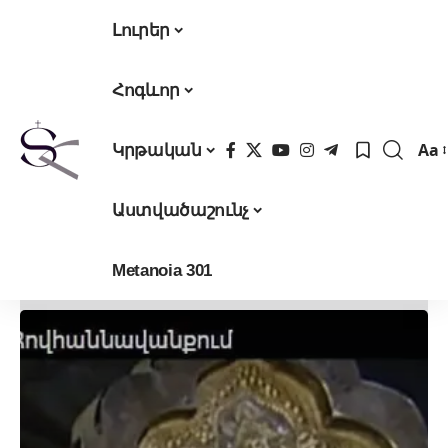
Լուրեր
Հոգևոր
Aa
Կրթական
Fon
Res
Աստվածաշունչ
Metanoia 301