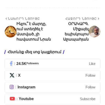
ՆԱԽՈՐԴ ՆՅՈՒԹԸ
ՀԱՋՈՐԴ ՆՅՈՒԹԸ
Ինչու՞ է մարդը,
ՕՐԱԿԱՐԳ.
ում ստեղծել է
Միքայել
Աստված, չի
եպիսկոպոս
հավատում Նրան
Աջապահյան
Հետևեք մեզ սոց կայքերում
24.5K
Followers
Like
X
Follow
Instagram
Follow
Youtube
Subscribe