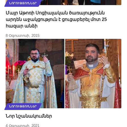
ՆՈՐՈՒԹՅՈՒՆՆԵՐ
Մայր Աթոռի Սոցիալական ծառայությունն
արդեն աջակցություն է ցուցաբերել մոտ 25
հազար անձի
8 Օգոստոսի, 2015
ՆՈՐՈՒԹՅՈՒՆՆԵՐ
Նոր նշանակումներ
4 Օգոստոսի, 2021