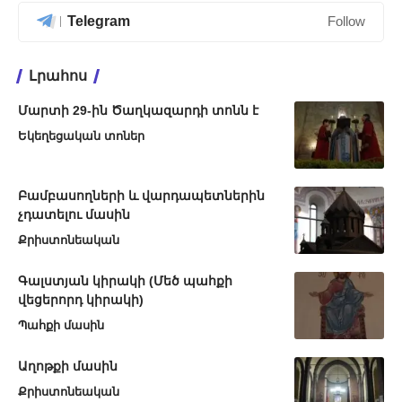
Telegram
Follow
Լրահոս
Մարտի 29-ին Ծաղկազարդի տոնն է
Եկեղեցական տոներ
Բամբասողների և վարդապետներին
չդատելու մասին
Քրիստոնեական
Գալստյան կիրակի (Մեծ պահքի
վեցերորդ կիրակի)
Պահքի մասին
Աղոթքի մասին
Քրիստոնեական