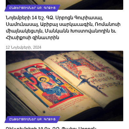
ԸՆԹԵՐՑՈՒՄՆԵՐ ՍԲ. ԳՐՔԻՑ
Նոյեմբերի 14 Եշ. ԳՁ. Սրբոցն Գուրիասայ,
Սամունասայ, Աբիբայ սարկաւագին, Ռոմանոսի
միայնակեցւոյն, Մանկանն Խոստովանողին եւ
Հիւսիքոսի զինաւորին
12 Նոյեմբերի, 2024
ԸՆԹԵՐՑՈՒՄՆԵՐ ՍԲ. ԳՐՔԻՑ