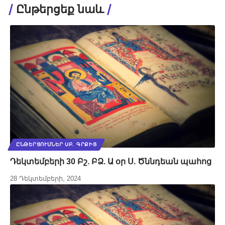
Ընթերցեք նաև
ԸՆԹԵՐՑՈՒՄՆԵՐ ՍԲ. ԳՐՔԻՑ
Դեկտեմբերի 30 Բշ. ԲՁ. Ա օր Ս. Ծննդեան պահոց
28 Դեկտեմբերի, 2024