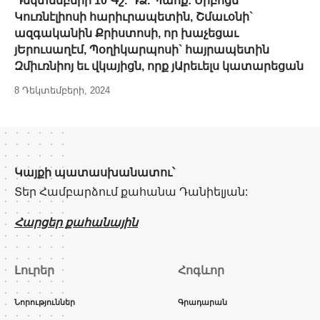
Դեկտեմբերի 10 Գշ. ԴՁ. Պահք: Սրբոցն
Կուռնէլիոսի հարիւրապետին, Շմաւօնի`
ազգականին Քրիստոսի, որ խաչեցաւ
յԵրուսաղէմ, Պօղիկարպոսի` հայրապետին
Զմիւռնիոյ եւ վկայիցն, որք յԱրեւելս կատարեցան
8 Դեկտեմբերի, 2024
Կայքի պատասխանատու՝
Տեր Համբարձում քահանա Դանիելյան:
Հարցեր քահանային
Լուրեր
Հոգևոր
Նորություններ
Գրադարան