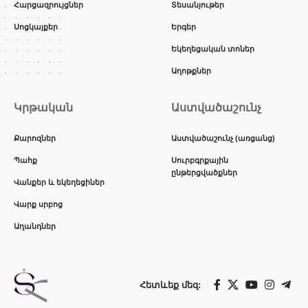
Հարցազրույցներ
Տեսանյութեր
Սոցկայքեր
Երգեր
Եկեղեցական տոներ
Աղոթքներ
Կրթական
Աստվածաշունչ
Քարոզներ
Աստվածաշունչ (առցանց)
Պահք
Սուրբգրքային
ընթերցվածքներ
Վանքեր և եկեղեցիներ
Վարք սրբոց
Աղանդներ
Հետևեք մեզ: