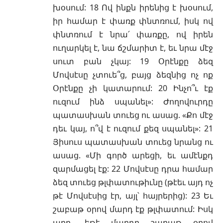
խօսում: 18 Ով ինքն իրենից է խօսում,
իր համար է փառք փնտռում, իսկ ով
փնտռում է նրա՛ փառքը, ով իրեն
ուղարկել է, նա ճշմարիտ է, եւ նրա մէջ
սուտ բան չկայ: 19 Օրէնքը ձեզ
Մովսէսը չտուե՞ց, բայց ձեզնից ոչ ոք
Օրէնքը չի կատարում: 20 Ինչո՞ւ էք
ուզում ինձ սպանել»: Ժողովուրդը
պատասխան տուեց ու ասաց. «Քո մէջ
դեւ կայ, ո՞վ է ուզում քեզ սպանել»: 21
Յիսուս պատասխան տուեց նրանց ու
ասաց. «Մի գործ արեցի, եւ ամէնքդ
զարմացել էք: 22 Մովսէսը դրա համար
ձեզ տուեց թլփատութիւնը (թէեւ այդ ոչ
թէ Մովսէսից էր, այլ՝ հայրերից): 23 Եւ
շաբաթ օրով մարդ էք թլփատում: Իսկ
արդ, եթէ մարդը շաբաթ օրով