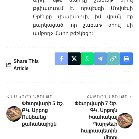
թլփատւում է, որպէսզի Մովսէսի
Օրէնքը չխախտուի, իմ վրա՞յ էք
բարկացած, որ շաբաթ օրով մի
ամբողջ մարդ բժշկեցի:
Share This
Article
ՆԱԽՈՐԴ ՆՅՈՒԹԸ
ՀԱՋՈՐԴ ՆՅՈՒԹԸ
Փետրվարի 5 Եշ.
Փետրվարի 7 Շբ.
ԲԿ. Սրբոց
ԳԿ. Սրբոյն
Ոսկեանց
Իսահակայ
քահանայիցն
Պարթեւի
հայրապետին
մերոյ