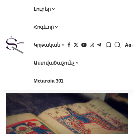
Լուրեր
Հոգևոր
Aa
Կրթական
Fon
Res
Աստվածաշունչ
Metanoia 301