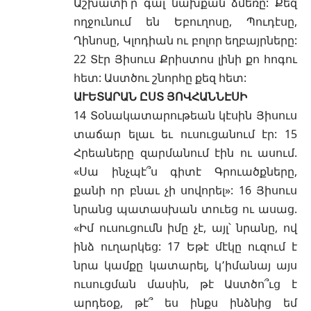
Աշխատի՛ր գալ նախքան ձմեռը: Քեզ
ողջունում են Եբուղոսը, Պուդէսը,
Ղինոսը, Կլոդիան ու բոլոր եղբայրները:
22 Տէր Յիսուս Քրիստոս լինի քո հոգու
հետ: Աստծու շնորհը քեզ հետ:
ԱՒԵՏԱՐԱՆ ԸՍՏ ՅՈՎՀԱՆՆԷՍԻ
14 Տօնակատարութեան կէսին Յիսուս
տաճար ելաւ եւ ուսուցանում էր: 15
Հրեաները զարմանում էին ու ասում.
«Սա ինչպէ՞ս գիտէ Գրուածքները,
քանի որ բնաւ չի սովորել»: 16 Յիսուս
նրանց պատասխան տուեց ու ասաց.
«Իմ ուսուցումն իմը չէ, այլ՝ նրանը, ով
ինձ ուղարկեց: 17 Եթէ մէկը ուզում է
նրա կամքը կատարել, կ՚իմանայ այս
ուսուցման մասին, թէ Աստծո՞ւց է
արդեօք, թէ՞ ես ինքս ինձնից եմ