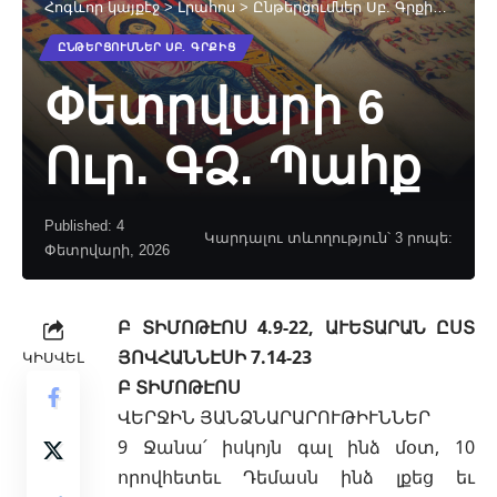
Հոգևոր կայքէջ
>
Լրահոս
>
Ընթերցումներ Սբ. Գրքից
>
Փետր
ԸՆԹԵՐՑՈՒՄՆԵՐ ՍԲ. ԳՐՔԻՑ
Փետրվարի 6
Ուր. ԳՁ. Պահք
Published: 4
Կարդալու տևողություն՝ 3 րոպե:
Փետրվարի, 2026
Բ ՏԻՄՈԹԷՈՍ 4.9-22, ԱՒԵՏԱՐԱՆ ԸՍՏ
ՅՈՎՀԱՆՆԷՍԻ 7.14-23
ԿԻՍՎԵԼ
Բ ՏԻՄՈԹԷՈՍ
ՎԵՐՋԻՆ ՅԱՆՁՆԱՐԱՐՈՒԹԻՒՆՆԵՐ
9 Ջանա՛ իսկոյն գալ ինձ մօտ, 10
որովհետեւ Դեմասն ինձ լքեց եւ