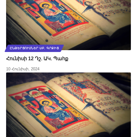
ԸՆԹԵՐՑՈՒՄՆԵՐ ՍԲ. ԳՐՔԻՑ
Հունիսի 12 Դշ. ԱԿ. Պահք
10 Հունիսի, 2024