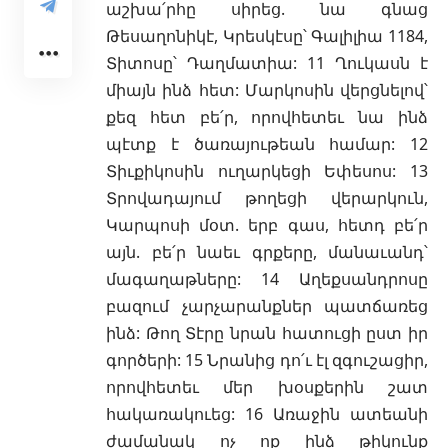
աշխա՛րհը սիրեց. նա գնաց
Թեսաղոնիկէ, Կրեսկէսը՝ Գալիլիա 1184,
Տիտոսը՝ Դաղմատիա: 11 Ղուկասն է
միայն ինձ հետ: Մարկոսին վերցնելով՝
քեզ հետ բե՛ր, որովհետեւ նա ինձ
պէտք է ծառայութեան համար: 12
Տիւքիկոսին ուղարկեցի Եփեսոս: 13
Տրովադայում թողեցի վերարկուն,
Կարպոսի մօտ. երբ գաս, հետդ բե՛ր
այն. բե՛ր նաեւ գրքերը, մանաւանդ՝
մագաղաթները: 14 Աղեքսանդրոսը
բազում չարչարանքներ պատճառեց
ինձ: Թող Տէրը նրան հատուցի ըստ իր
գործերի: 15 Նրանից դո՛ւ էլ զգուշացիր,
որովհետեւ մեր խօսքերին շատ
հակառակուեց: 16 Առաջին ատեանի
ժամանակ ոչ ոք ինձ թիկունք