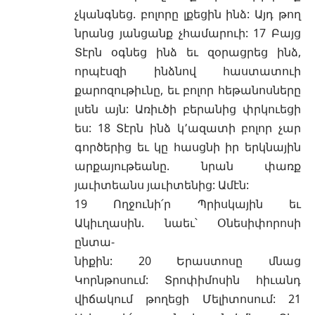
չկանգնեց. բոլորը լքեցին ինձ: Այդ թող
նրանց յանցանք չհամարուի: 17 Բայց
Տէրն օգնեց ինձ եւ զօրացրեց ինձ,
որպէսզի ինձնով հաստատուի
քարոզութիւնը, եւ բոլոր հեթանոսները
լսեն այն: Առիւծի բերանից փրկուեցի
ես: 18 Տէրն ինձ կ՚ազատի բոլոր չար
գործերից եւ կը հասցնի իր երկնային
արքայութեանը. նրան փառք
յաւիտեանս յաւիտենից: Ամէն:
19 Ողջունի՛ր Պրիսկային եւ
Ակիւղասին. նաեւ՝ Օնեսիփորոսի
ընտա-
նիքին: 20 Երաստոսը մնաց
Կորնթոսում: Տրոփիմոսին հիւանդ
վիճակում թողեցի Մելիտոսում: 21