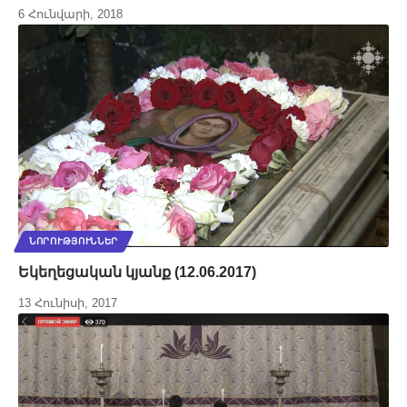
6 Հունվարի, 2018
ՆՈՐՈՒԹՅՈՒՆՆԵՐ
Եկեղեցական կյանք (12.06.2017)
13 Հունիսի, 2017