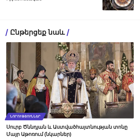
Ընթերցեք նաև
ՆՈՐՈՒԹՅՈՒՆՆԵՐ
Սուրբ Ծննդյան և Աստվածհայտնության տոնը
Մայր Աթոռում (նկարներ)