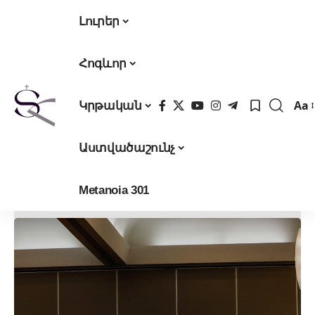
Լուրեր
Հոգևոր
Aa
Կրթական
Fon
Res
Աստվածաշունչ
Metanoia 301