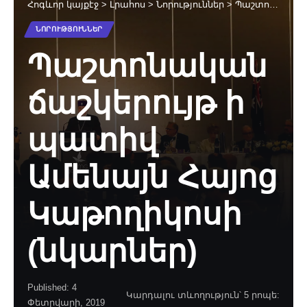
Հոգևոր կայքէջ
>
Լրահոս
>
Նորություններ
>
Պաշտոնական ճաշկերույթ ի պատիվ Ամենայն Հայոց Կաթողիկոսի (նկարներ)
ՆՈՐՈՒԹՅՈՒՆՆԵՐ
Պաշտոնական
ճաշկերույթ ի
պատիվ
Ամենայն Հայոց
Կաթողիկոսի
(նկարներ)
Published: 4
Կարդալու տևողություն՝ 5 րոպե:
Փետրվարի, 2019