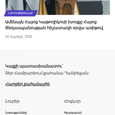
ՆՈՐՈՒԹՅՈՒՆՆԵՐ
Ամենայն Հայոց Կաթողիկոսի խոսքը Հայոց
Ցեղասպանության հիշատակի օրվա առիթով
24 Ապրիլի, 2015
Կայքի պատասխանատու՝
Տեր Համբարձում քահանա Դանիելյան:
Հարցեր քահանային
Լուրեր
Հոգևոր
Նորություններ
Գրադարան