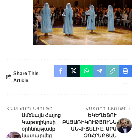
Share This
Article
ՆԱԽՈՐԴ ՆՅՈՒԹԸ
ՀԱՋՈՐԴ ՆՅՈՒԹԸ
Ամենայն Հայոց
ԵԿԵՂԵՑՈՒ
Կաթողիկոսի
ԲԱՑԱՌԻԿՈՒԹՅՈՒՆՆ
օրհնությամբ
ԱՆՎԻՃԵԼԻ Է. ԱՐԱ
կատարվեց
ԶՈՀՐԱԲՅԱՆ