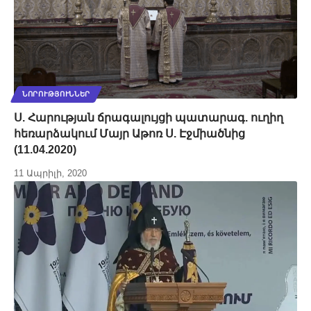
ՆՈՐՈՒԹՅՈՒՆՆԵՐ
Ս. Հարության ճրագալույցի պատարագ. ուղիղ
հեռարձակում Մայր Աթոռ Ս. Էջմիածնից
(11.04.2020)
11 Ապրիլի, 2020