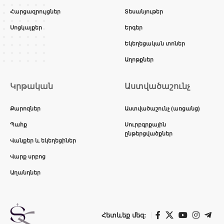
Հարցազրույցներ
Տեսանյութեր
Սոցկայքեր
Երգեր
Եկեղեցական տոներ
Աղոթքներ
Կրթական
Աստվածաշունչ
Քարոզներ
Աստվածաշունչ (առցանց)
Պահք
Սուրբգրքային
ընթերցվածքներ
Վանքեր և եկեղեցիներ
Վարք սրբոց
Աղանդներ
Հետևեք մեզ: