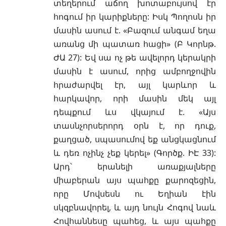
տեղերում աճող խոտաբույսով էր
հոգում իր կարիքները: Իսկ Պողոսն իր
մասին ասում է. «Բազում անգամ եղա
առանց մի պատառ հացի» (Բ Կորնթ.
ԺԱ 27): Եվ սա ոչ թե ավելորդ կերակրի
մասին է ասում, որից ամբողջովին
հրաժարվել էր, այլ կարևոր և
հարկավոր, որի մասին մեկ այլ
դեպքում ևս վկայում է. «Այս
տասնչորսերորդ օրն է, որ դուք,
քաղցած, սպասումով եք անցկացնում
և դեռ ոչինչ չեք կերել» (Գործք. ԻԷ 33):
Արդ՝ երանելի առաքյալները
միաբերան այս պահքը քարոզեցին,
որը Մովսեսն ու Եղիան էին
սկզբնավորել, և այդ նույն Հոգով նաև
Հովհաննեսը պահեց, և այս պահքը