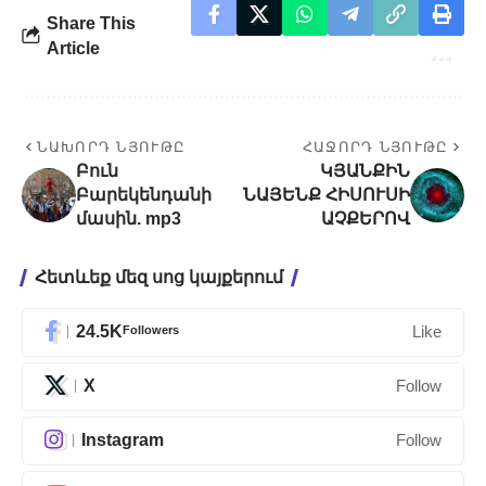
Share This
Article
ՆԱԽՈՐԴ ՆՅՈՒԹԸ
ՀԱՋՈՐԴ ՆՅՈՒԹԸ
Բուն
ԿՅԱՆՔԻՆ
Բարեկենդանի
ՆԱՅԵՆՔ ՀԻՍՈՒՍԻ
մասին. mp3
ԱՉՔԵՐՈՎ
Հետևեք մեզ սոց կայքերում
24.5K
Followers
Like
X
Follow
Instagram
Follow