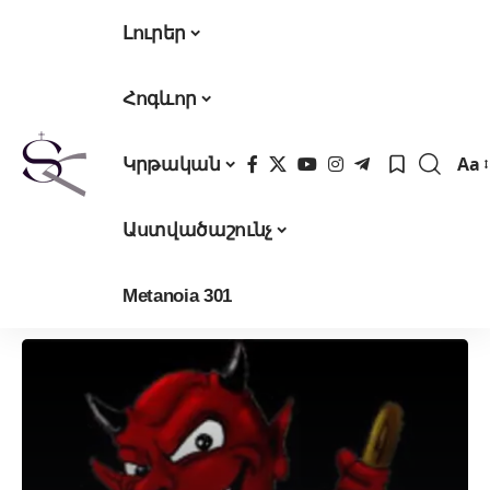
Լուրեր
Հոգևոր
Aa
Կրթական
Fon
Res
Աստվածաշունչ
Metanoia 301