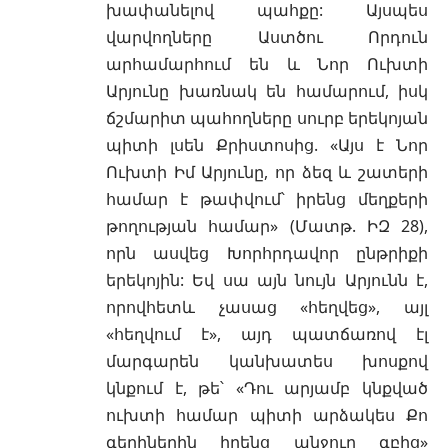
խափանելով պահքը: Այսպես
վարվողները Աստծու Որդուն
արհամարհում են և Նոր Ուխտի
Արյունը խառնակ են համարում, իսկ
ճշմարիտ պահողները սուրբ երեկոյան
պիտի լսեն Քրիստոսից. «Այս է Նոր
Ուխտի Իմ Արյունը, որ ձեզ և շատերի
համար է թափվում՝ իրենց մեղքերի
թողության համար» (Մատթ. ԻԶ 28),
որն ասվեց Խորհրդավոր ընթրիքի
երեկոյին: Եվ սա այն նույն Արյունն է,
որովհետև չասաց «հեղվեց», այլ
«հեղվում է», այդ պատճառով էլ
մարգարեն կանխատես խոսքով
կնքում է, թե՝ «Դու արյամբ կնքված
ուխտի համար պիտի արձակես Քո
գերիներին իրենց անջուր գբից»