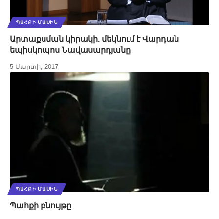
ՊԱՀՔԻ ՄԱՍԻՆ
Արտաքսման կիրակի. մեկնում է Վարդան
եպիսկոպոս Նավասարդյանը
5 Մարտի, 2017
ՊԱՀՔԻ ՄԱՍԻՆ
Պահքի բնույթը