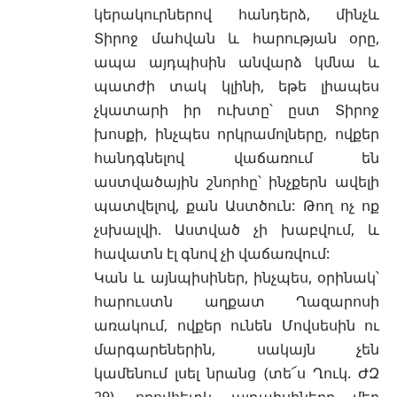
կերակուրներով հանդերձ, մինչև
Տիրոջ մահվան և հարության օրը,
ապա այդպիսին անվարձ կմնա և
պատժի տակ կլինի, եթե լիապես
չկատարի իր ուխտը՝ ըստ Տիրոջ
խոսքի, ինչպես որկրամոլները, ովքեր
հանդգնելով վաճառում են
աստվածային շնորհը՝ ինչքերն ավելի
պատվելով, քան Աստծուն: Թող ոչ ոք
չսխալվի. Աստված չի խաբվում, և
հավատն էլ գնով չի վաճառվում:
Կան և այնպիսիներ, ինչպես, օրինակ՝
հարուստն աղքատ Ղազարոսի
առակում, ովքեր ունեն Մովսեսին ու
մարգարեներին, սակայն չեն
կամենում լսել նրանց (տե՜ս Ղուկ. ԺԶ
29), որովհետև այդպիսիները մեր