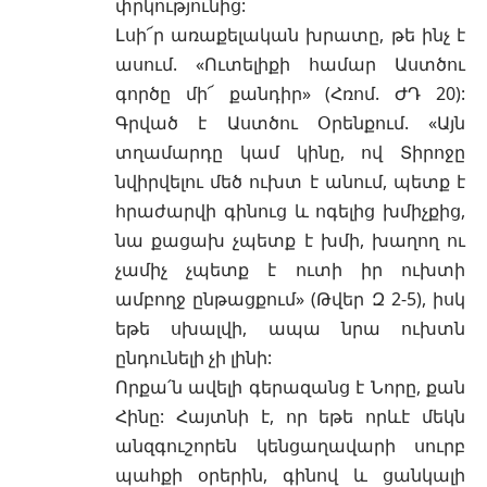
փրկությունից:
Լսի՜ր առաքելական խրատը, թե ինչ է
ասում. «Ուտելիքի համար Աստծու
գործը մի՜ քանդիր» (Հռոմ. ԺԴ 20):
Գրված է Աստծու Օրենքում. «Այն
տղամարդը կամ կինը, ով Տիրոջը
նվիրվելու մեծ ուխտ է անում, պետք է
հրաժարվի գինուց և ոգելից խմիչքից,
նա քացախ չպետք է խմի, խաղող ու
չամիչ չպետք է ուտի իր ուխտի
ամբողջ ընթացքում» (Թվեր Զ 2-5), իսկ
եթե սխալվի, ապա նրա ուխտն
ընդունելի չի լինի:
Որքա՛ն ավելի գերազանց է Նորը, քան
Հինը: Հայտնի է, որ եթե որևէ մեկն
անզգուշորեն կենցաղավարի սուրբ
պահքի օրերին, գինով և ցանկալի