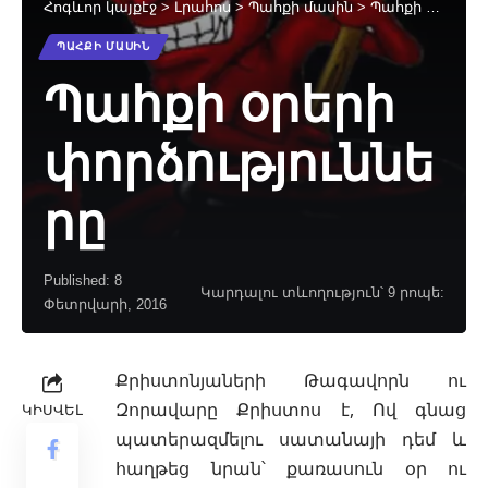
Հոգևոր կայքէջ
>
Լրահոս
>
Պահքի մասին
>
Պահքի օրերի փորձությունները
ՊԱՀՔԻ ՄԱՍԻՆ
Պահքի օրերի
փորձություննե
րը
Published: 8
Կարդալու տևողություն՝ 9 րոպե:
Փետրվարի, 2016
Քրիստոնյաների Թագավորն ու
Զորավարը Քրիստոս է, Ով գնաց
ԿԻՍՎԵԼ
պատերազմելու
սատանայի
դեմ և
հաղթեց նրան՝ քառասուն օր ու