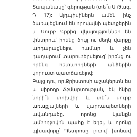
Տապանակը՝ գերության (տե՜ս Ա Թագ.
Դ 17): Այդպիսիներն ամեն ինչ
ծառայեցնում են որովայնի պետքերին
և Սուրբ Գրքից վկայություններ են
փնտրում իրենց ծույլ ու մեղկ վարքը
արդարացնելու համար և չեն
դադարում տարուբերվելուց՝ իրենց ու
իրենց հետևորդների անձերին
կորուստ պատճառելով:
Բայց դու, որ Քրիստոսի աշակերտն ես
և սիրողը Ճշմարտության, եկ հնից
նորի՜ն փոխվիր և տե՜ս սուրբ
առաքյալների և վարդապետների
ավանդածը, որոնց կյանքն
ամբողջովին պահք է եղել, և որոնց
գլխավորը՝ Պետրոսը, լոռով՝ խոնավ