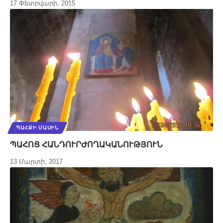
17 Փետրվարի, 2015
ՊԱՀՔԻ ՄԱՍԻՆ
ՊԱՀՈՑ ՀԱՆԴՈՒՐԺՈՂԱԿԱՆՈՒԹՅՈՒՆ
13 Մարտի, 2017