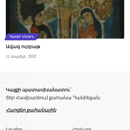
ՊԱՀՔԻ ՄԱՍԻՆ
Ավագ ուրբաթ
11 Ապրիլի, 2022
Կայքի պատասխանատու՝
Տեր Համբարձում քահանա Դանիելյան:
Հարցեր քահանային
Լուրեր
Հոգևոր