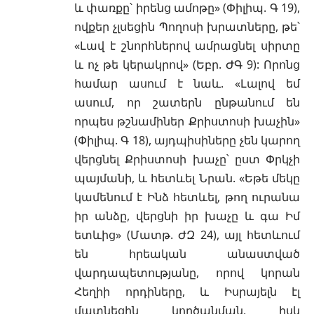
և փառքը՝ իրենց ամոթը» (Փիլիպ. Գ 19),
ովքեր չլսեցին Պողոսի խրատները, թե՝
«Լավ է շնորհներով ամրացնել սիրտը
և ոչ թե կերակրով» (Եբր. ԺԳ 9): Որոնց
համար ասում է նաև. «Լալով եմ
ասում, որ շատերն ընթանում են
որպես թշնամիներ Քրիստոսի խաչին»
(Փիլիպ. Գ 18), այդպիսիները չեն կարող
վերցնել Քրիստոսի խաչը՝ ըստ Փրկչի
պայմանի, և հետևել Նրան. «Եթե մեկը
կամենում է Ինձ հետևել, թող ուրանա
իր անձը, վերցնի իր խաչը և գա Իմ
ետևից» (Մատթ. ԺԶ 24), այլ հետևում
են հրեական անաստված
վարդապետությանը, որով կորան
Հեղիի որդիները, և Իսրայելն էլ
մատնեցին կործանման, իսկ