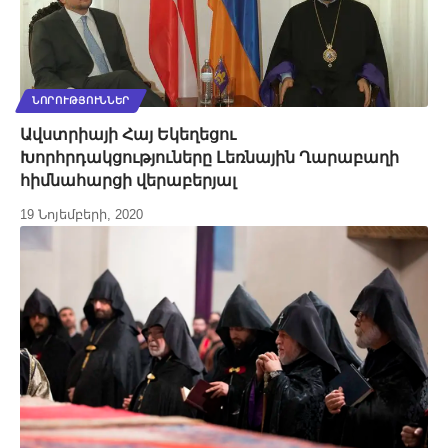
ՆՈՐՈՒԹՅՈՒՆՆԵՐ
Ավստրիայի Հայ Եկեղեցու
Խորհրդակցություները Լեռնային Ղարաբաղի
հիմնահարցի վերաբերյալ
19 Նոյեմբերի, 2020