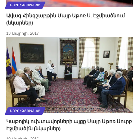
ՆՈՐՈՒԹՅՈՒՆՆԵՐ
Ավագ Հինգշաբթին Մայր Աթոռ Ս. Էջմիածնում
(նկարներ)
13 Ապրիլի, 2017
ՆՈՐՈՒԹՅՈՒՆՆԵՐ
Կաթոլիկ ուխտավորների այցը Մայր Աթոռ Սուրբ
Էջմիածին (նկարներ)