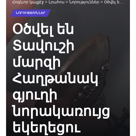
Հոգևոր կայքէջ
>
Լրահոս
>
Նորություններ
>
Օծվել են Տավուշի մարզի Հաղթանակ գյուղի նորակառույց եկեղեցու զանգերն ու խաչը
ՆՈՐՈՒԹՅՈՒՆՆԵՐ
Օծվել են
Տավուշի
մարզի
Հաղթանակ
գյուղի
նորակառույց
եկեղեցու