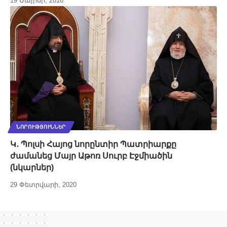
19 Մայիսի, 2016
ՆՈՐՈՒԹՅՈՒՆՆԵՐ
Կ․ Պոլսի Հայոց նորընտիր Պատրիարքը
ժամանեց Մայր Աթոռ Սուրբ Էջմիածին
(նկարներ)
29 Փետրվարի, 2020