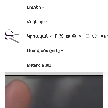
Լուրեր
Հոգևոր
Aa
Կրթական
Fon
Res
Աստվածաշունչ
Metanoia 301