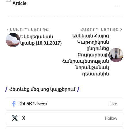
Article
ՆԱԽՈՐԴ ՆՅՈՒԹԸ
ՀԱՋՈՐԴ ՆՅՈՒԹԸ
Ամենայն Հայոց
Եկեղեցական
Կաթողիկոսն
կյանք (16.01.2017)
ընդունեց
Բուլղարիայի
Հանրապետության
նորանշանակ
դեսպանին
Հետևեք մեզ սոց կայքերում
24.5K
Followers
Like
X
Follow