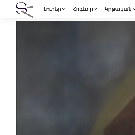
Լուրեր
Հոգևոր
Կրթական