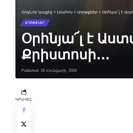
Հոգևոր կայքէջ
>
Լրահոս
>
Աղոթքներ
>
Օրհնյա՜լ է Աս
ԱՂՈԹՔՆԵՐ
Օրհնյա՜լ է Աստ
Քրիստոսի․․․
Published: 26 Հունվարի, 2026
ԿԻՍՎԵԼ