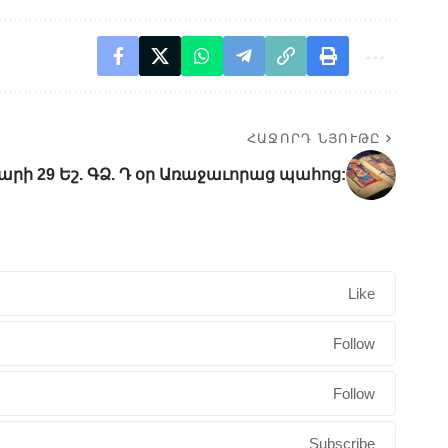
ՀԱՋՈՐԴ ՆՅՈՒԹԸ
արի 29 Եշ. ԳՁ. Դ օր Առաջաւորաց պահոց:
Like
Follow
Follow
Subscribe