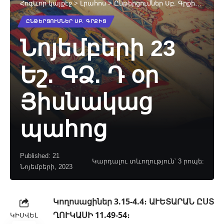
Հոգևոր կայքէջ
>
Լրահոս
>
Ընթերցումներ Սբ. Գրքից
>
Նոյե
ԸՆԹԵՐՑՈՒՄՆԵՐ ՍԲ. ԳՐՔԻՑ
Նոյեմբերի 23
Եշ. ԳՁ. Դ օր
Յիսնակաց
պահոց
Published: 21
Կարդալու տևողություն՝ 3 րոպե:
Նոյեմբերի, 2023
Կողոսացիներ 3.15-4.4։ ԱՒԵՏԱՐԱՆ ԸՍՏ
ՂՈՒԿԱՍԻ 11.49-54։
ԿԻՍՎԵԼ