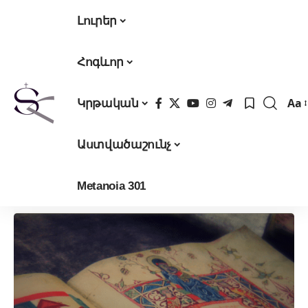
Լուրեր
Հոգևոր
Aa
Կրթական
Fon
Res
Աստվածաշունչ
Metanoia 301