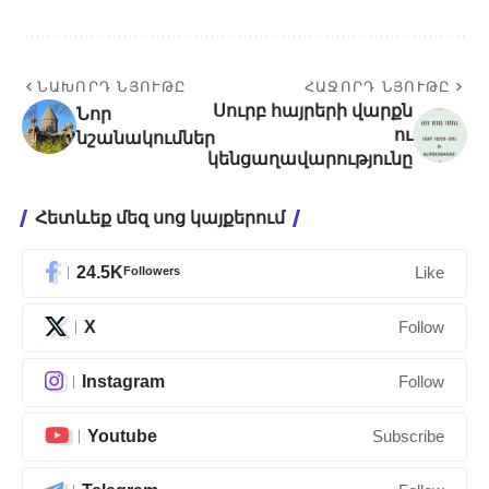
ՆԱԽՈՐԴ ՆՅՈՒԹԸ
ՀԱՋՈՐԴ ՆՅՈՒԹԸ
Սուրբ հայրերի վարքն
Նոր
ու
նշանակումներ
կենցաղավարությունը
Հետևեք մեզ սոց կայքերում
24.5K
Followers
Like
X
Follow
Instagram
Follow
Youtube
Subscribe