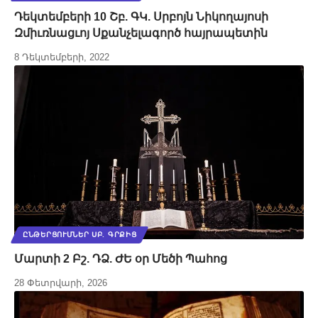
Դեկտեմբերի 10 Շբ. ԳԿ. Սրբոյն Նիկողայոսի
Զմիւռնացւոյ Սքանչելագործ հայրապետին
8 Դեկտեմբերի, 2022
ԸՆԹԵՐՑՈՒՄՆԵՐ ՍԲ. ԳՐՔԻՑ
Մարտի 2 Բշ. ԴՁ. ԺԵ օր Մեծի Պահոց
28 Փետրվարի, 2026