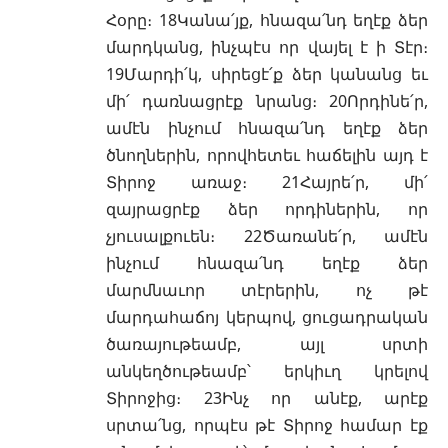
Հօրը։ 18Կանա՛յք, հնազա՛նդ եղէք ձեր
մարդկանց, ինչպէս որ վայել է ի Տէր։
19Մարդի՛կ, սիրեցէ՛ք ձեր կանանց եւ
մի՛ դառնացրէք նրանց։ 20Որդինե՛ր,
ամէն ինչում հնազա՛նդ եղէք ձեր
ծնողներին, որովհետեւ հաճելին այդ է
Տիրոջ առաջ։ 21Հայրե՛ր, մի՛
զայրացրէք ձեր որդիներին, որ
չյուսալքուեն։ 22Ծառանե՛ր, ամէն
ինչում հնազա՛նդ եղէք ձեր
մարմնաւոր տէրերին, ոչ թէ
մարդահաճոյ կերպով, ցուցադրական
ծառայութեամբ, այլ սրտի
անկեղծութեամբ՝ երկիւղ կրելով
Տիրոջից։ 23Ինչ որ անէք, արէք
սրտա՛նց, որպէս թէ Տիրոջ համար էք