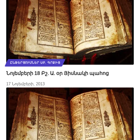
ԸՆԹԵՐՑՈՒՄՆԵՐ ՍԲ. ԳՐՔԻՑ
Նոյեմբերի 18 Բշ. Ա. օր Յիսնակի պահոց
17 Նոյեմբերի, 2013