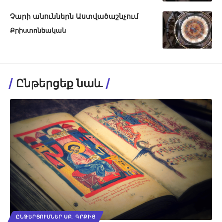
Չարի անուններն Աստվածաշնչում
Քրիստոնեական
Ընթերցեք նաև
ԸՆԹԵՐՑՈՒՄՆԵՐ ՍԲ. ԳՐՔԻՑ