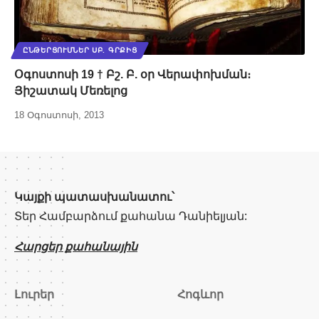
ԸՆԹԵՐՑՈՒՄՆԵՐ ՍԲ. ԳՐՔԻՑ
Օգոստոսի 19 † Բշ. Բ. օր Վերափոխման։
Յիշատակ Մեռելոց
18 Օգոստոսի, 2013
Կայքի պատասխանատու՝
Տեր Համբարձում քահանա Դանիելյան:
Հարցեր քահանային
Լուրեր
Հոգևոր