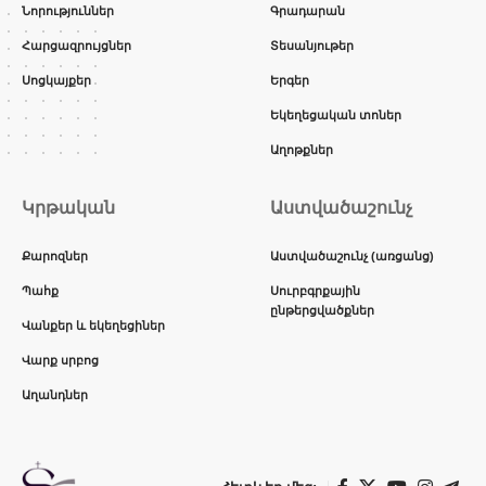
Նորություններ
Գրադարան
Հարցազրույցներ
Տեսանյութեր
Սոցկայքեր
Երգեր
Եկեղեցական տոներ
Աղոթքներ
Կրթական
Աստվածաշունչ
Քարոզներ
Աստվածաշունչ (առցանց)
Պահք
Սուրբգրքային
ընթերցվածքներ
Վանքեր և եկեղեցիներ
Վարք սրբոց
Աղանդներ