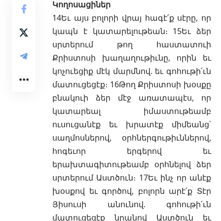
Կողոսացիներ
14Եւ այս բոլորի վրայ հագէ՛ք սէրը, որ
կապն է կատարելութեան։ 15Եւ ձեր
սրտերում թող հաստատուի
Քրիստոսի խաղաղութիւնը, որին եւ
կոչուեցիք մէկ մարմնով. եւ գոհութի՛ւն
մատուցեցէք։ 16Թող Քրիստոսի խօսքը
բնակուի ձեր մէջ առատապէս, որ
կատարեալ իմաստութեամբ
ուսուցանէք եւ խրատէք միմեանց՝
սաղմոսներով, օրհներգութիւններով,
հոգեւոր երգերով եւ
երախտագիտութեամբ օրհնելով ձեր
սրտերում Աստծուն։ 17Եւ ինչ որ անէք
խօսքով եւ գործով, բոլորն արէ՛ք Տէր
Յիսուսի անունով. գոհութի՛ւն
մատուցեցէք նրանով Աստծուն եւ