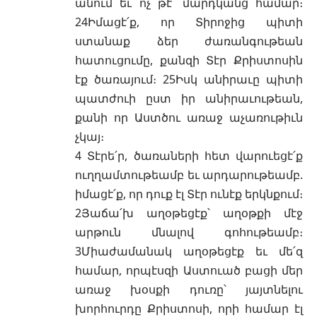
անում եւ ոչ թէ՝ մարդկանց համար։
24Իմացէ՛ք, որ Տիրոջից պիտի
ստանաք ձեր ժառանգութեան
հատուցումը, քանզի Տէր Քրիստոսին
էք ծառայում։ 25Իսկ անիրաւը պիտի
պատժուի ըստ իր անիրաւութեան,
քանի որ Աստծու առաջ աչառութիւն
չկայ։
4 Տէրե՛ր, ծառաների հետ վարուեցէ՛ք
ուղղամտութեամբ եւ արդարութեամբ.
իմացէ՛ք, որ դուք էլ Տէր ունէք երկնքում։
2Յաճա՛խ աղօթեցէք՝ աղօթքի մէջ
արթուն մնալով գոհութեամբ։
3Միաժամանակ աղօթեցէք եւ մե՛զ
համար, որպէսզի Աստուած բացի մեր
առաջ խօսքի դուռը՝ յայտնելու
խորհուրդը Քրիստոսի, որի համար էլ