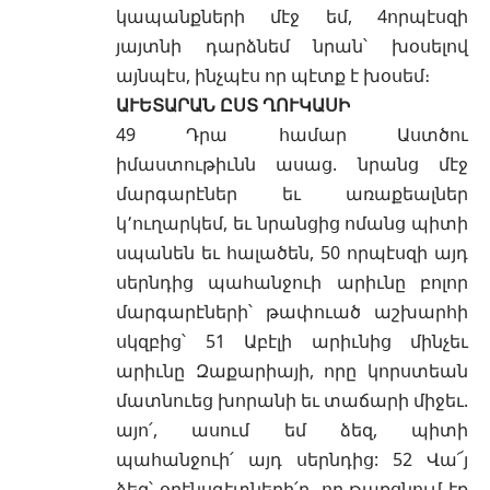
կապանքների մէջ եմ, 4որպէսզի
յայտնի դարձնեմ նրան՝ խօսելով
այնպէս, ինչպէս որ պէտք է խօսեմ։
ԱՒԵՏԱՐԱՆ ԸՍՏ ՂՈՒԿԱՍԻ
49 Դրա համար Աստծու
իմաստութիւնն ասաց. նրանց մէջ
մարգարէներ եւ առաքեալներ
կ՚ուղարկեմ, եւ նրանցից ոմանց պիտի
սպանեն եւ հալածեն, 50 որպէսզի այդ
սերնդից պահանջուի արիւնը բոլոր
մարգարէների՝ թափուած աշխարհի
սկզբից՝ 51 Աբէլի արիւնից մինչեւ
արիւնը Զաքարիայի, որը կորստեան
մատնուեց խորանի եւ տաճարի միջեւ.
այո՛, ասում եմ ձեզ, պիտի
պահանջուի՛ այդ սերնդից: 52 Վա՜յ
ձեզ՝ օրէնսգէտների՛դ, որ թաքցնում էք