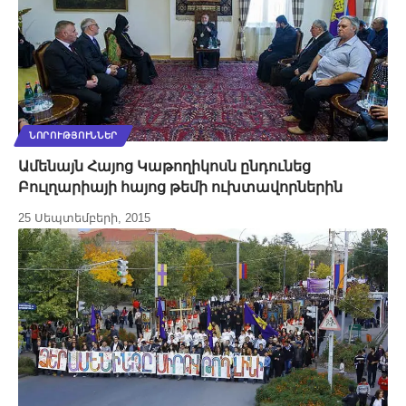
ՆՈՐՈՒԹՅՈՒՆՆԵՐ
Ամենայն Հայոց Կաթողիկոսն ընդունեց
Բուլղարիայի հայոց թեմի ուխտավորներին
25 Սեպտեմբերի, 2015