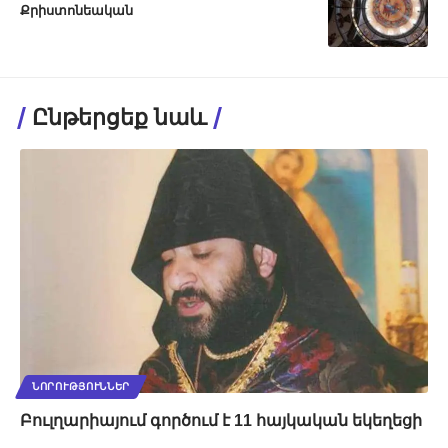
Քրիստոնեական
Ընթերցեք նաև
ՆՈՐՈՒԹՅՈՒՆՆԵՐ
Բուլղարիայում գործում է 11 հայկական եկեղեցի