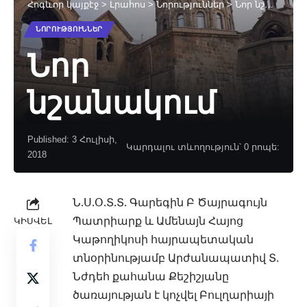
Հոգևոր կայքէջ
>
Լրահոս
>
Նորություններ
>
Նոր նշանակում
ՆՈՐՈՒԹՅՈՒՆՆԵՐ
Նոր
նշանակում
Published: 3 Հուլիսի,
Կարդալու տևողություն՝ 0 րոպե:
2018
Ն.Ս.Օ.Տ.Տ. Գարեգին Բ Ծայրագույն
Պատրիարք և Ամենայն Հայոց
ԿԻՍՎԵԼ
Կաթողիկոսի հայրապետական
տնօրինությամբ Արժանապատիվ
Տ.
Նժդեհ քահանա Քեշիշյանը
ծառայության է կոչվել Բուլղարիայի