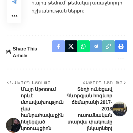
հայոց թեմում` թեմակալ առաջնորդի
իշխանության ներքո:
Share This
Article
ՆԱԽՈՐԴ ՆՅՈՒԹԸ
ՀԱՋՈՐԴ ՆՅՈՒԹԸ
Մայր Աթոռում
Տեղի ունեցավ
որևէ
Գևորգյան հոգևոր
մտավախություն
ճեմարանի 2017-
չկա
2018
հանրահավաքին
ուսումնական
հնչեցված
տարվա փակումը
կոռուպցիոն
(նկարներ)