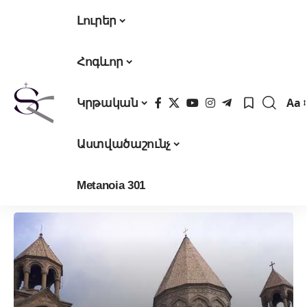
Լուրեր
Հոգևոր
Aa
Կրթական
Fon
Res
Աստվածաշունչ
Metanoia 301