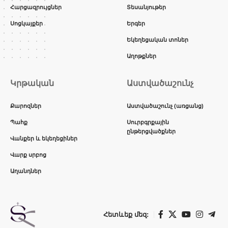
Հարցազրույցներ
Տեսանյութեր
Սոցկայքեր
Երգեր
Եկեղեցական տոներ
Աղոթքներ
Կրթական
Աստվածաշունչ
Քարոզներ
Աստվածաշունչ (առցանց)
Պահք
Սուրբգրքային
ընթերցվածքներ
Վանքեր և եկեղեցիներ
Վարք սրբոց
Աղանդներ
Հետևեք մեզ: