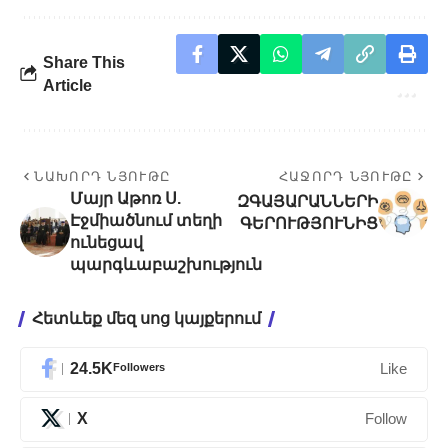
Share This
Article
ՆԱԽՈՐԴ ՆՅՈՒԹԸ
ՀԱՋՈՐԴ ՆՅՈՒԹԸ
Մայր Աթոռ Ս.
ԶԳԱՅԱՐԱՆՆԵՐԻ
Էջմիածնում տեղի
ԳԵՐՈՒԹՅՈՒՆԻՑ
ունեցավ
պարգևաբաշխություն
Հետևեք մեզ սոց կայքերում
24.5K
Followers
Like
X
Follow