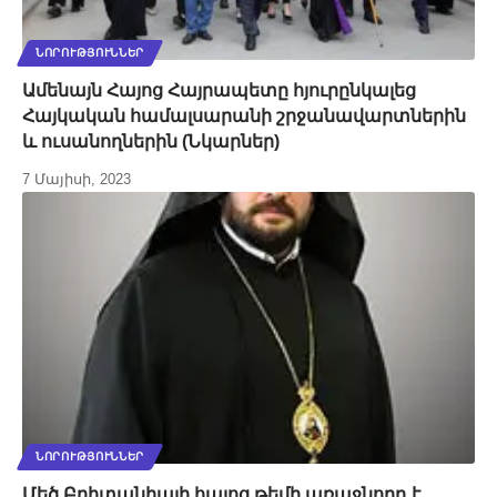
ՆՈՐՈՒԹՅՈՒՆՆԵՐ
Ամենայն Հայոց Հայրապետը հյուրընկալեց
Հայկական համալսարանի շրջանավարտներին
և ուսանողներին (Նկարներ)
7 Մայիսի, 2023
ՆՈՐՈՒԹՅՈՒՆՆԵՐ
Մեծ Բրիտանիայի հայոց թեմի առաջնորդ է