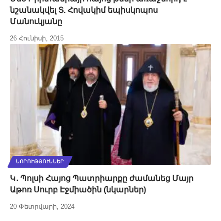
նշանակվել Տ. Հովակիմ եպիսկոպոս
Մանուկյանը
26 Հունիսի, 2015
ՆՈՐՈՒԹՅՈՒՆՆԵՐ
Կ․ Պոլսի Հայոց Պատրիարքը ժամանեց Մայր
Աթոռ Սուրբ Էջմիածին (նկարներ)
20 Փետրվարի, 2024