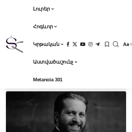
Լուրեր
Հոգևոր
Aa
Կրթական
Fon
Res
Աստվածաշունչ
Metanoia 301