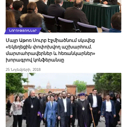
ՆՈՐՈՒԹՅՈՒՆՆԵՐ
Մայր Աթոռ Սուրբ Էջմիածնում սկսվեց
«Եկեղեցին փոփոխվող աշխարհում.
մարտահրավերներ և հեռանկարներ»
խորագրով կոնֆերանսը
25 Նոյեմբերի, 2018