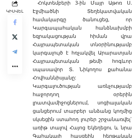
Հոկտեմբերի 3-ին Մայր Աթոռ Ս.
Էջմիածնի Տեղեկատվական
ԿԻՍՎԵԼ
համակարգը ծանուցեց, որ
Կարգապահական հանձնախմբի
եզրակացության հիման վրա
Հայրապետական տնօրինությամբ
կարգալույծ է հռչակվել Արարատյան
Հայրապետական թեմի հոգևոր
սպասավոր
Տ. Նիկողոս քահանա
Հովհաննիսյանը
:
Կարգալուծության առնչությամբ
հաջորդող օրերին
լրատվամիջոցներում, սոցիալական
ցանցերում տարբեր անձանց կողմից
սկսեցին ստահոդ լուրեր շրջանառվել`
առիթ տալով Հայոց Եկեղեցու և նրա
Գահակալի հասցեին հերթական