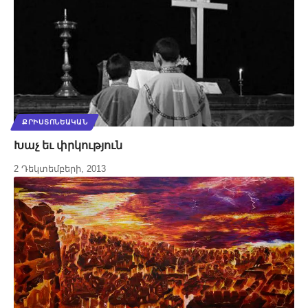
ՔՐԻՍՏՈՆԵԱԿԱՆ
Խաչ եւ փրկություն
2 Դեկտեմբերի, 2013