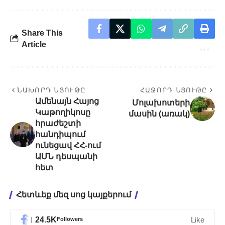
Share This
Article
ՆԱԽՈՐԴ ՆՅՈՒԹԸ
ՀԱՋՈՐԴ ՆՅՈՒԹԸ
Ամենայն Հայոց
Մոլախոտերի
Կաթողիկոսը
մասին (առակ)
հրաժեշտի
հանդիպում
ունեցավ ՀՀ-ում
ԱՄՆ դեսպանի
հետ
Հետևեք մեզ սոց կայքերում
24.5K
Followers
Like