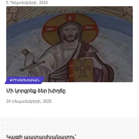
5 Դեկտեմբերի, 2016
ՔՐԻՍՏՈՆԵԱԿԱՆ
Մի կորցրեք ձեր խիղճը
24 Սեպտեմբերի, 2025
Կայքի պատասխանատու՝