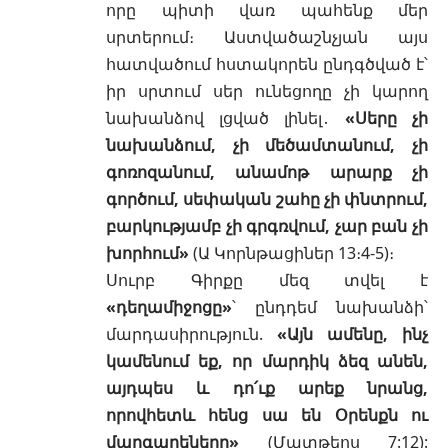
որը պիտի վառ պահենք մեր
սրտերում։ Աստվածաշնչյան այս
հատվածում հստակորեն ընդգծված է՝
իր սրտում սեր ունեցողը չի կարող
նախանձով լցված լինել․
«Սերը չի
նախանձում, չի մեծամտանում, չի
գոռոզանում, անամոթ արարք չի
գործում, սեփական շահը չի փնտրում,
բարկությամբ չի գրգռվում, չար բան չի
խորհում»
(
Ա Կորնթացիներ 13։4-5
)։
Սուրբ Գիրքը մեզ տվել է
«դեղամիջոցը»
՝ ընդդեմ նախանձի՝
մարդասիրություն.
«Այն ամենը, ինչ
կամենում եք, որ մարդիկ ձեզ անեն,
այդպես և դո՛ւք արեք նրանց,
որովհետև հենց սա են Օրենքն ու
մարգարեները»
(
Մատթեոս 7:12
):