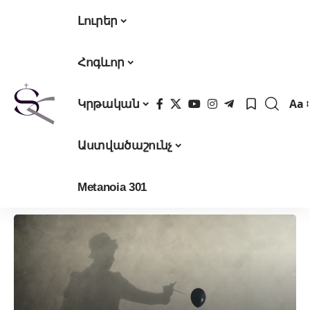
Լուրեր
Հոգևոր
Aa
Կրթական
Fon
Res
Աստվածաշունչ
Metanoia 301