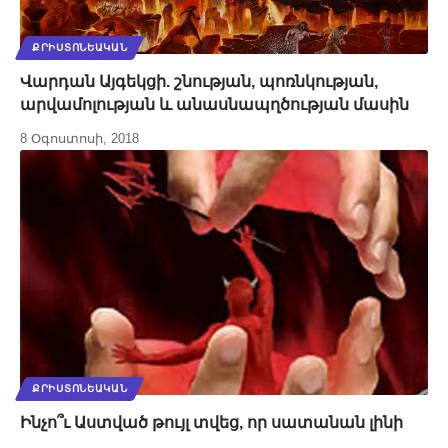
ՔՐԻՍՏՈՆԵԱԿԱՆ
Վարդան Այգեկցի. շնության, պոռնկության,
արվամոլության և անասնապղծության մասին
8 Օգոստոսի, 2018
ՔՐԻՍՏՈՆԵԱԿԱՆ
Ինչո՞ւ Աստված թույլ տվեց, որ սատանան լինի