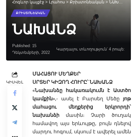
Հոգևոր կայքէջ
>
Լրահոս
>
Քրիստոնեական
>
ՆԱԽԱՆՁ
ՔՐԻՍՏՈՆԵԱԿԱՆ
ՆԱԽԱՆՁ
Published: 15
Կարդալու տևողություն՝ 4 րոպե:
Դեկտեմբերի, 2022
ՄԱՀԱՑՈՒ ՄԵՂՔԵՐ
ՍՐՏԵՐ ԿԻԶՈՂ ՀՈՒՐԸ՝ ՆԱԽԱՆՁ
ԿԻՍՎԵԼ
«
Նախանձը հակառակումն է Աստծո
կամքին
»,- ասել է Բարսեղ Մեծը
յոթ
մահացու մեղքերից երկրորդի՝
նախանձի
մասին։ Չարի ծուղակ
համավող այս երևույթը, բույն դնելով
մարդու հոգում, սկսում է ավերել ամեն