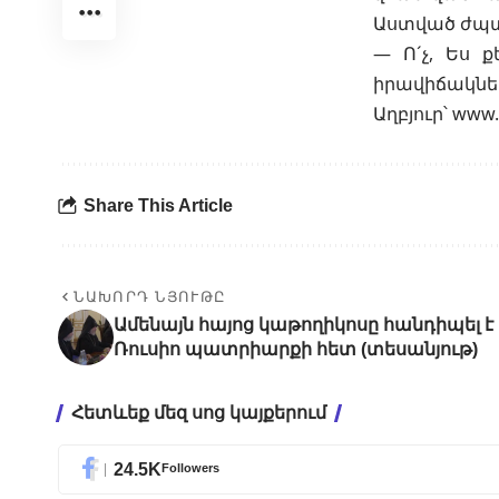
Աստված ժպտ
— Ո´չ, Ես ք
իրավիճակներ
Աղբյուր՝
www.
Share This Article
ՆԱԽՈՐԴ ՆՅՈՒԹԸ
Ամենայն հայոց կաթողիկոսը հանդիպել է
Ռուսիո պատրիարքի հետ (տեսանյութ)
Հետևեք մեզ սոց կայքերում
24.5K
Followers