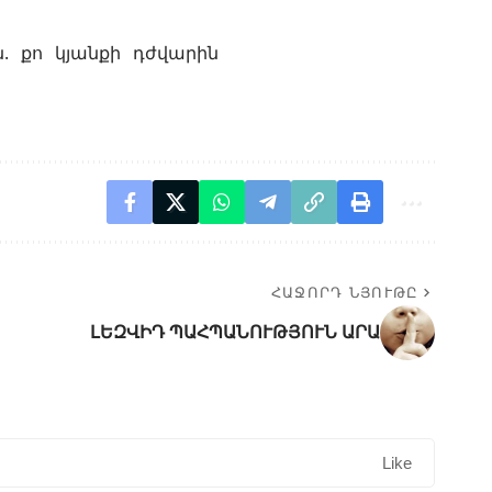
ն. քո կյանքի դժվարին
ՀԱՋՈՐԴ ՆՅՈՒԹԸ
ԼԵԶՎԻԴ ՊԱՀՊԱՆՈՒԹՅՈՒՆ ԱՐԱ
Like