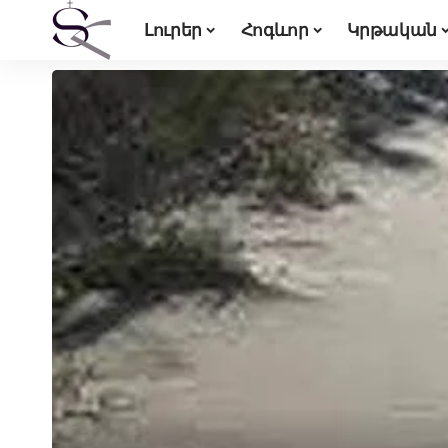
Լուրեր
Հոգևոր
Կրթական