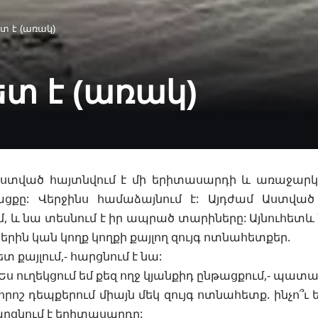
ետ է (առակ)
ետ է (առակ)
ստված հայտնվում է մի երիտասարդի և առաջարկու
ացքը: Վերջինս համաձայնում է: Այդժամ Աստվա
, և նա տեսնում է իր ապրած տարիները: Այնուհետև
ին կան կողք կողքի քայլող զույգ ոտնահետքեր.
ետ քայլում,- հարցնում է նա
:
: Ես ուղեկցում եմ քեզ ողջ կյանքիդ ընթացքում,- պա
է որոշ դեպքերում միայն մեկ զույգ ոտնահետք. ինչո՞ւ 
րցնում է երիտասարդը: