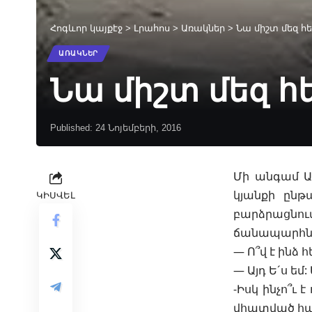
Հոգևոր կայքէջ
>
Լրահոս
>
Առակներ
>
Նա միշտ մեզ հ
ԱՌԱԿՆԵՐ
Նա միշտ մեզ հ
Published: 24 Նոյեմբերի, 2016
Մի անգամ Ա
կյանքի ընթ
ԿԻՍՎԵԼ
բարձրացնում
ճանապարհներ
— Ո՞վ է ինձ հ
— Այդ Ե´ս եմ
-Իսկ ինչո՞ւ 
վհատված հա