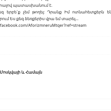
ալով պատասխանում է.
եզ երբե´ք չեմ թողել: Դրանք Իմ ոտնահետքերն ե
ում Ես քեզ ձեռքերիս վրա եմ տարել…
facebook.com/AforizmneruMtqer?ref=stream
 Մոսկվայի և Համայն