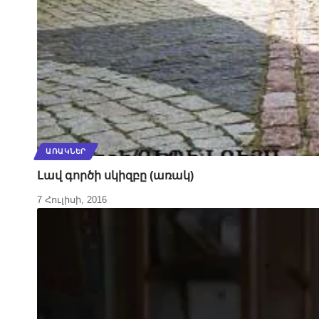
ԱՌԱԿՆԵՐ
Լավ գործի սկիզբը (առակ)
7 Հուլիսի, 2016