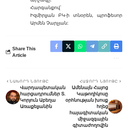
Հարգանքով`
Իզմիրլյան ԲԿ-ի տնօրեն, պրոֆեսոր
Արմեն Չարչյան:
Share This
Article
ՆԱԽՈՐԴ ՆՅՈՒԹԸ
ՀԱՋՈՐԴ ՆՅՈՒԹԸ
Վարդապետական
Ամենայն Հայոց
հարցադրումներ Տ.
Կաթողիկոսը
Կորյուն Աբեղա
օրհնության խոսք
Առաքելյանին
հղեց
հայագիտական
միջազգային
գիտաժողովին