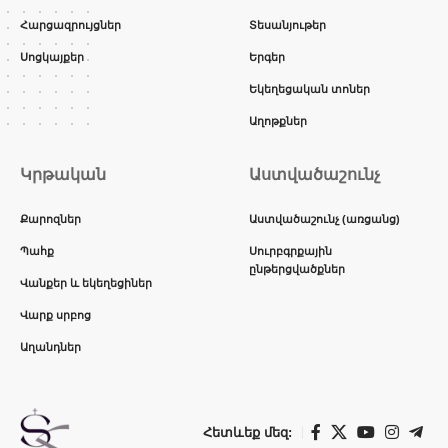
Հարցազրույցներ
Տեսանյութեր
Սոցկայքեր
Երգեր
Եկեղեցական տոներ
Աղոթքներ
Կրթական
Աստվածաշունչ
Քարոզներ
Աստվածաշունչ (առցանց)
Պահք
Սուրբգրքային
ընթերցվածքներ
Վանքեր և եկեղեցիներ
Վարք սրբոց
Աղանդներ
Հետևեք մեզ: