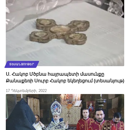
ՏԵՍԱՆՅՈՒԹԵՐ
Ս. Հակոբ Մծբնա հայրապետի մասունքը
Քանաքեռի Սուրբ Հակոբ եկեղեցում (տեսանյութ)
17 Դեկտեմբերի, 2022