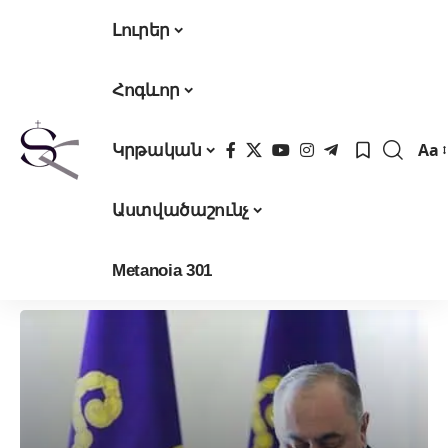
Լուրեր
Հոգևոր
Aa
Կրթական
Fon
Res
Աստվածաշունչ
Metanoia 301