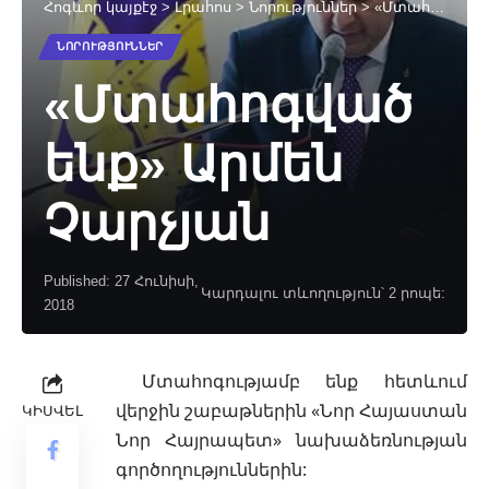
Հոգևոր կայքէջ
>
Լրահոս
>
Նորություններ
>
«Մտահոգված ենք» Արմեն Չարչյան
ՆՈՐՈՒԹՅՈՒՆՆԵՐ
«Մտահոգված
ենք» Արմեն
Չարչյան
Published: 27 Հունիսի,
Կարդալու տևողություն՝ 2 րոպե:
2018
Մտահոգությամբ ենք հետևում
վերջին շաբաթներին «Նոր Հայաստան
ԿԻՍՎԵԼ
Նոր Հայրապետ» նախաձեռնության
գործողություններին: