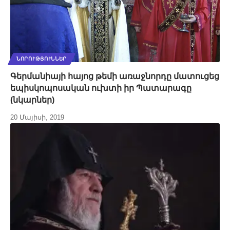
ՆՈՐՈՒԹՅՈՒՆՆԵՐ
Գերմանիայի հայոց թեմի առաջնորդը մատուցեց
եպիսկոպոսական ուխտի իր Պատարագը
(նկարներ)
20 Մայիսի, 2019