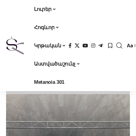
Լուրեր
Հոգևոր
Aa
Կրթական
Fon
Res
Աստվածաշունչ
Metanoia 301