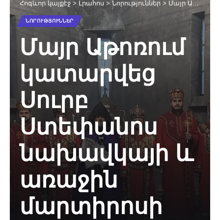
Հոգևոր կայքէջ
>
Լրահոս
>
Նորություններ
>
Մայր Աթոռում կատարվեց Սուրբ Ստեփանոս նախավկայի և առաջին մարտիրոսի տոնի նախատոնակը (նկարներ)
ՆՈՐՈՒԹՅՈՒՆՆԵՐ
Մայր Աթոռում
կատարվեց
Սուրբ
Ստեփանոս
նախավկայի և
առաջին
մարտիրոսի