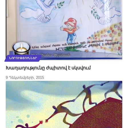
ՆՈՐՈՒԹՅՈՒՆՆԵՐ
Խաղաղությունը ժպիտով է սկսվում
9 Դեկտեմբերի, 2015