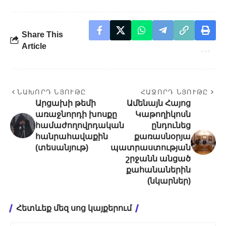
Share This
Article
ՆԱԽՈՐԴ ՆՅՈՒԹԸ
ՀԱՋՈՐԴ ՆՅՈՒԹԸ
Արցախի թեմի
Ամենայն Հայոց
առաջնորդի խոսքը
Կաթողիկոսն
համաժողովրդական
ընդունեց
հանրահավաքին
քառասնօրյա
(տեսանյութ)
պատրաստության
շրջանն անցած
քահանաներին
(նկարներ)
Հետևեք մեզ սոց կայքերում