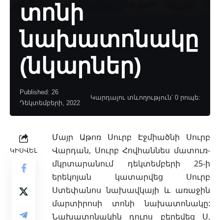
տոնի
նախատոնակը
(նկարներ)
Published: 26
Կարդալու տևողություն՝ 0 րոպե:
Դեկտեմբերի, 2022
Մայր Աթոռ Սուրբ Էջմիածնի Սուրբ
Վարդան, Սուրբ Հովհաննես մատուռ-
ԿԻՍՎԵԼ
մկրտարանում դեկտեմբերի 25-ի
երեկոյան կատարվեց Սուրբ
Ստեփանոս նախավկայի և առաջին
մարտիրոսի տոնի նախատոնակը:
Նախատոնակին դուրս բերեվեց Ս.