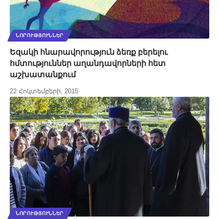
ՆՈՐՈՒԹՅՈՒՆՆԵՐ
Եզակի հնարավորություն ձեռք բերելու
հմտություններ աղանդավորների հետ
աշխատանքում
22 Հոկտեմբերի, 2015
ՆՈՐՈՒԹՅՈՒՆՆԵՐ