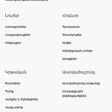
Լուրեր
Հոգևոր
Նորություններ
Գրադարան
Հարցազրույցներ
Տեսանյութեր
Սոցկայքեր
Երգեր
Եկեղեցական տոներ
Աղոթքներ
Կրթական
Աստվածաշունչ
Քարոզներ
Աստվածաշունչ (առցանց)
Պահք
Սուրբգրքային
ընթերցվածքներ
Վանքեր և եկեղեցիներ
Վարք սրբոց