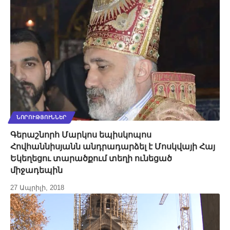
ՆՈՐՈՒԹՅՈՒՆՆԵՐ
Գերաշնորհ Մարկոս եպիսկոպոս
Հովհաննիսյանն անդրադարձել է Մոսկվայի Հայ
Եկեղեցու տարածքում տեղի ունեցած
միջադեպին
27 Ապրիլի, 2018