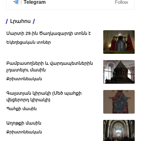
Telegram
Follow
Լրահոս
Մարտի 29-ին Ծաղկազարդի տոնն է
Եկեղեցական տոներ
Բամբասողների և վարդապետներին
չդատելու մասին
Քրիստոնեական
Գալստյան կիրակի (Մեծ պահքի
վեցերորդ կիրակի)
Պահքի մասին
Աղոթքի մասին
Քրիստոնեական