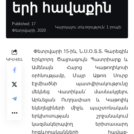
երի հավաքին
Published: 17
Կարդալու տևողություն՝ 1 րոպե:
Փետրվարի, 2020
Փետրվարի 15-ին, Ն.Ս.Օ.Տ.Տ. Գարեգին
Երկրորդ Ծայրագույն Պատրիարք և
ԿԻՍՎԵԼ
Ամենայն Հայոց Կաթողիկոսի
օրհնությամբ,
Մայր Աթոռ Սուրբ
Էջմիածնի պատվիրակությունը
մեկնեց Վատիկան՝ մասնակցելու
Արևելյան Ուղղափառ և Կաթոլիկ
եկեղեցիների միջև պաշտոնական
երկխոսության շրջանակում
կազմակերպվող երիտասարդ
հոգևորականների հավաք-