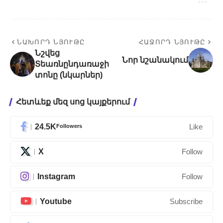
ՆԱԽՈՐԴ ՆՅՈՒԹԸ
ՀԱՋՈՐԴ ՆՅՈՒԹԸ
Նշվեց
Նոր նշանակում
Տեառնընդառաջի
տոնը (նկարներ)
Հետևեք մեզ սոց կայքերում
24.5K
Followers
Like
X
Follow
Instagram
Follow
Youtube
Subscribe