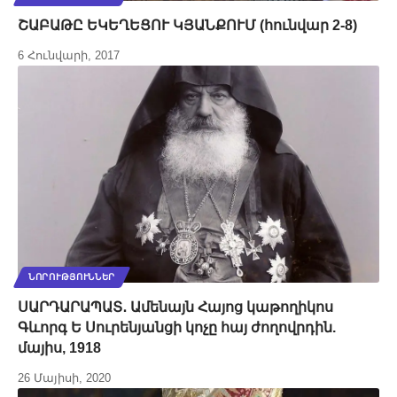
ՇԱԲԱԹԸ ԵԿԵՂԵՑՈՒ ԿՅԱՆՔՈՒՄ (հունվար 2-8)
6 Հունվարի, 2017
ՆՈՐՈՒԹՅՈՒՆՆԵՐ
ՍԱՐԴԱՐԱՊԱՏ․ Ամենայն Հայոց կաթողիկոս
Գևորգ Ե Սուրենյանցի կոչը հայ ժողովրդին.
մայիս, 1918
26 Մայիսի, 2020