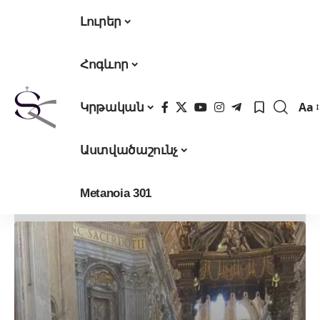
Լուրեր
Հոգևոր
Aa
Կրթական
Fon
Res
Աստվածաշունչ
Metanoia 301