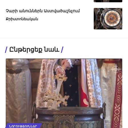
Չարի անուններն Աստվածաշնչում
Քրիստոնեական
Ընթերցեք նաև
ՆՈՐՈՒԹՅՈՒՆՆԵՐ