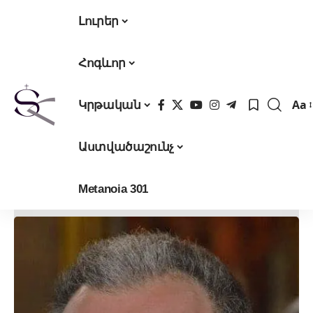
Լուրեր
Հոգևոր
Aa
Կրթական
Fon
Res
Աստվածաշունչ
Metanoia 301