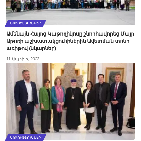
ՆՈՐՈՒԹՅՈՒՆՆԵՐ
Ամենայն Հայոց Կաթողիկոսը շնորհավորեց Մայր
Աթոռի աշխատակցուհիներին Ավետման տոնի
առիթով (նկարներ)
11 Ապրիլի, 2023
ՆՈՐՈՒԹՅՈՒՆՆԵՐ