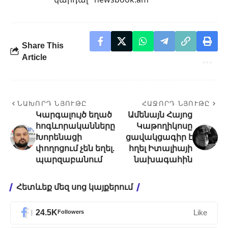
Share This
Article
ՆԱԽՈՐԴ ՆՅՈՒԹԸ
ՀԱՋՈՐԴ ՆՅՈՒԹԸ
Կարգալույծ եղած
Ամենայն Հայոց
հոգևորականները
Կաթողիկոսը
Խորենացի
ցավակցագիր է
փողոցում չեն եղել.
հղել Իտալիայի
պարզաբանում
նախագահին
Հետևեք մեզ սոց կայքերում
24.5K
Followers
Like