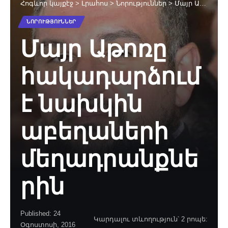
Հոգևոր կայքէջ
>
Լրահոս
>
Նորություններ
>
Մայր Աթոռը հակադարձում է նախկին աբեղաների մեղադրանքներին
ՆՈՐՈՒԹՅՈՒՆՆԵՐ
Մայր Աթոռը
հակադարձում
է նախկին
աբեղաների
մեղադրանքնե
րին
Published: 24
Կարդալու տևողություն՝ 2 րոպե:
Օգոստոսի, 2016